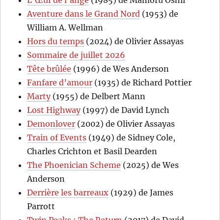
Aventure dans le Grand Nord
(1953) de
William A. Wellman
Hors du temps
(2024) de Olivier Assayas
Sommaire de juillet 2026
Tête brûlée
(1996) de Wes Anderson
Fanfare d’amour
(1935) de Richard Pottier
Marty
(1955) de Delbert Mann
Lost Highway
(1997) de David Lynch
Demonlover
(2002) de Olivier Assayas
Train of Events
(1949) de Sidney Cole,
Charles Crichton et Basil Dearden
The Phoenician Scheme
(2025) de Wes
Anderson
Derrière les barreaux
(1929) de James
Parrott
Twin Peaks : The Return
(2017) de David