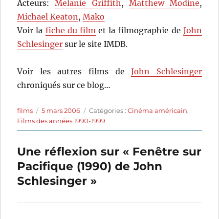
Acteurs:
Melanie Griffith
,
Matthew Modine
,
Michael Keaton
,
Mako
Voir la
fiche du film
et la filmographie de
John
Schlesinger
sur le site IMDB.
Voir les autres films de
John Schlesinger
chroniqués sur ce blog…
Auteur
Publié
Catégories
films
5 mars 2006
Catégories :
Cinéma américain
,
le
Films des années 1990-1999
Une réflexion sur « Fenêtre sur
Pacifique (1990) de John
Schlesinger »