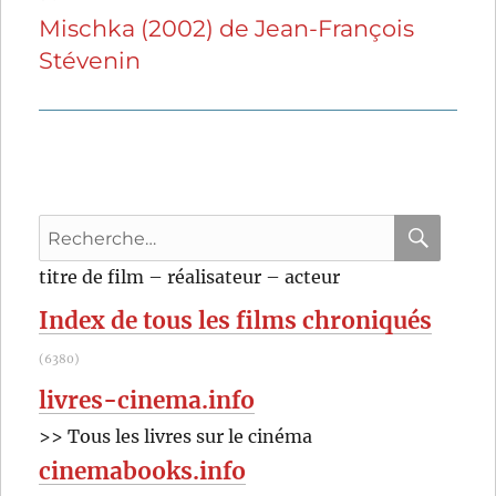
Mischka (2002) de Jean-François
Publication
Stévenin
suivante :
Recherche
pour
RECHER
OK
titre de film – réalisateur – acteur
:
Index de tous les films chroniqués
(6380)
livres-cinema.info
>> Tous les livres sur le cinéma
cinemabooks.info