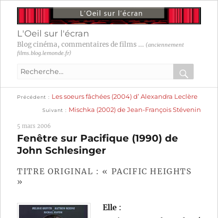
L'Oeil sur l'écran
Blog cinéma, commentaires de films ...
(anciennement
films.blog.lemonde.fr)
Recherche
pour
RECHER
OK
Publication
Navigation
Les soeurs fâchées (2004) d’ Alexandra Leclère
:
Précédent
précédente :
Publication
Mischka (2002) de Jean-François Stévenin
Suivant
suivante :
de
5 mars 2006
l’article
Fenêtre sur Pacifique (1990) de
John Schlesinger
TITRE ORIGINAL : « PACIFIC HEIGHTS
»
Elle
: