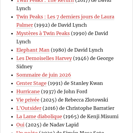
Lynch
Twin Peaks : Les 7 derniers jours de Laura
Palmer
(1992) de David Lynch
Mystères à Twin Peaks
(1990) de David
Lynch
Elephant Man
(1980) de David Lynch
Les Demoiselles Harvey
(1946) de George
Sidney
Sommaire de juin 2026
Center Stage
(1991) de Stanley Kwan
Hurricane
(1937) de John Ford
Vie privée
(2025) de Rebecca Zlotowski
L’Outsider
(2016) de Christophe Barratier
La Lame diabolique
(1965) de Kenji Misumi
Oui
(2025) de Nadav Lapid
Un poète
(2025) de Simón Mesa Soto