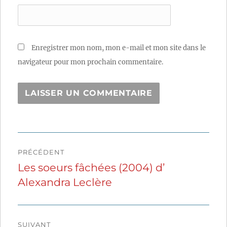
Enregistrer mon nom, mon e-mail et mon site dans le
navigateur pour mon prochain commentaire.
Navigation
PRÉCÉDENT
de
Les soeurs fâchées (2004) d’
Publication
Alexandra Leclère
précédente :
l’article
SUIVANT