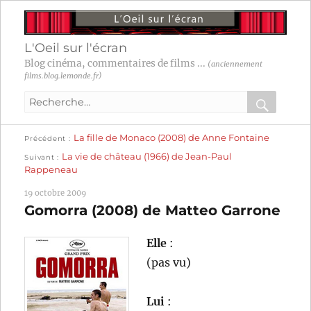
L'Oeil sur l'écran
Blog cinéma, commentaires de films ...
(anciennement
films.blog.lemonde.fr)
Recherche
pour
RECHER
OK
Publication
Navigation
La fille de Monaco (2008) de Anne Fontaine
:
Précédent
précédente :
Publication
La vie de château (1966) de Jean-Paul
Suivant
suivante :
de
Rappeneau
l’article
19 octobre 2009
Gomorra (2008) de Matteo Garrone
Elle
:
(pas vu)
Lui
: