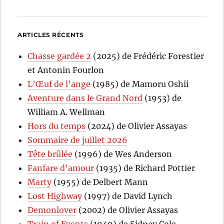
ARTICLES RÉCENTS
Chasse gardée 2
(2025) de Frédéric Forestier
et Antonin Fourlon
L’Œuf de l’ange
(1985) de Mamoru Oshii
Aventure dans le Grand Nord
(1953) de
William A. Wellman
Hors du temps
(2024) de Olivier Assayas
Sommaire de juillet 2026
Tête brûlée
(1996) de Wes Anderson
Fanfare d’amour
(1935) de Richard Pottier
Marty
(1955) de Delbert Mann
Lost Highway
(1997) de David Lynch
Demonlover
(2002) de Olivier Assayas
Train of Events
(1949) de Sidney Cole,