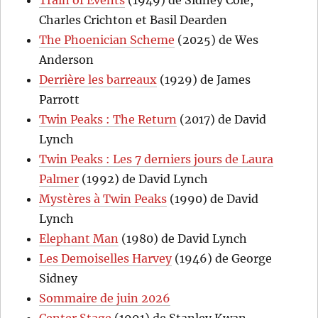
Charles Crichton et Basil Dearden
The Phoenician Scheme
(2025) de Wes
Anderson
Derrière les barreaux
(1929) de James
Parrott
Twin Peaks : The Return
(2017) de David
Lynch
Twin Peaks : Les 7 derniers jours de Laura
Palmer
(1992) de David Lynch
Mystères à Twin Peaks
(1990) de David
Lynch
Elephant Man
(1980) de David Lynch
Les Demoiselles Harvey
(1946) de George
Sidney
Sommaire de juin 2026
Center Stage
(1991) de Stanley Kwan