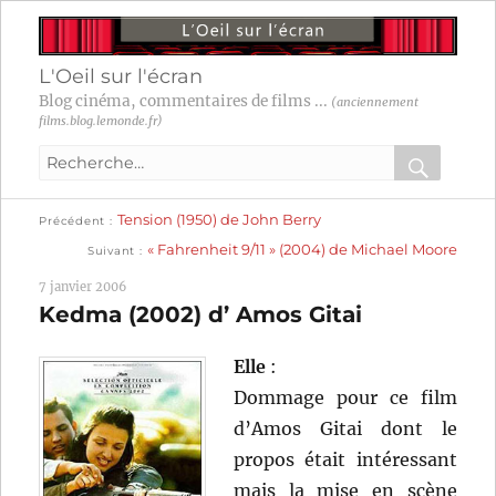
L'Oeil sur l'écran
Blog cinéma, commentaires de films ...
(anciennement
films.blog.lemonde.fr)
Recherche
pour
RECHER
OK
Publication
Navigation
Tension (1950) de John Berry
:
Précédent
précédente :
Publication
« Fahrenheit 9/11 » (2004) de Michael Moore
Suivant
suivante :
de
7 janvier 2006
l’article
Kedma (2002) d’ Amos Gitai
Elle
:
Dommage pour ce film
d’Amos Gitai dont le
propos était intéressant
mais la mise en scène