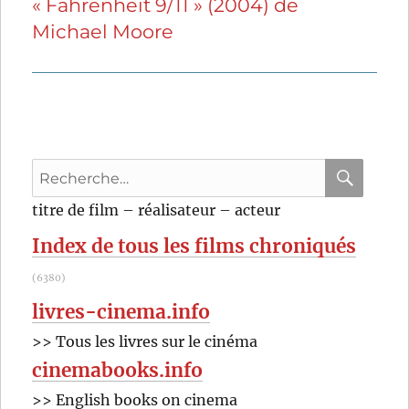
« Fahrenheit 9/11 » (2004) de
Publication
Michael Moore
suivante :
Recherche
pour
RECHER
OK
titre de film – réalisateur – acteur
:
Index de tous les films chroniqués
(6380)
livres-cinema.info
>> Tous les livres sur le cinéma
cinemabooks.info
>> English books on cinema