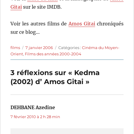
Gitai
sur le site IMDB.
Voir les autres films de
Amos Gitai
chroniqués
sur ce blog…
Auteur
Publié
Catégories
films
7 janvier 2006
Catégories :
Cinéma du Moyen-
le
Orient
,
Films des années 2000-2004
3 réflexions sur « Kedma
(2002) d’ Amos Gitai »
DEHBANE Azedine
dit :
7 février 2010 à 2 h 28 min