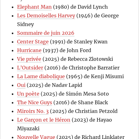
Elephant Man
(1980) de David Lynch
Les Demoiselles Harvey
(1946) de George
Sidney
Sommaire de juin 2026
Center Stage
(1991) de Stanley Kwan
Hurricane
(1937) de John Ford
Vie privée
(2025) de Rebecca Zlotowski
L’Outsider
(2016) de Christophe Barratier
La Lame diabolique
(1965) de Kenji Misumi
Oui
(2025) de Nadav Lapid
Un poète
(2025) de Simón Mesa Soto
The Nice Guys
(2016) de Shane Black
Miroirs No. 3
(2025) de Christian Petzold
Le Garçon et le Héron
(2023) de Hayao
Miyazaki
Nouvelle Vague
(2025) de Richard Linklater