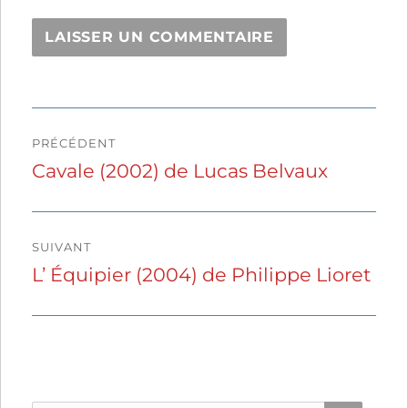
Navigation
PRÉCÉDENT
de
Cavale (2002) de Lucas Belvaux
Publication
précédente :
l’article
SUIVANT
L’ Équipier (2004) de Philippe Lioret
Publication
suivante :