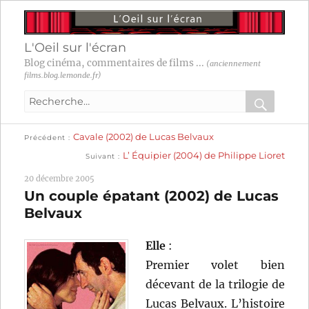
L'Oeil sur l'écran
Blog cinéma, commentaires de films ...
(anciennement
films.blog.lemonde.fr)
Recherche
pour
RECHER
OK
Publication
Navigation
Cavale (2002) de Lucas Belvaux
:
Précédent
précédente :
Publication
L’ Équipier (2004) de Philippe Lioret
Suivant
suivante :
de
20 décembre 2005
l’article
Un couple épatant (2002) de Lucas
Belvaux
Elle
:
Premier volet bien
décevant de la trilogie de
Lucas Belvaux. L’histoire