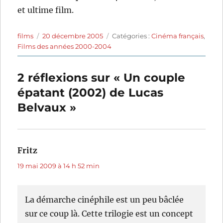
et ultime film.
Auteur
Publié
Catégories
films
20 décembre 2005
Catégories :
Cinéma français
,
le
Films des années 2000-2004
2 réflexions sur « Un couple
épatant (2002) de Lucas
Belvaux »
Fritz
dit :
19 mai 2009 à 14 h 52 min
La démarche cinéphile est un peu bâclée
sur ce coup là. Cette trilogie est un concept