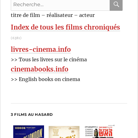
Recherche
pour
RECHER
OK
titre de film – réalisateur – acteur
:
Index de tous les films chroniqués
(6381)
livres-cinema.info
>> Tous les livres sur le cinéma
cinemabooks.info
>> English books on cinema
3 FILMS AU HASARD