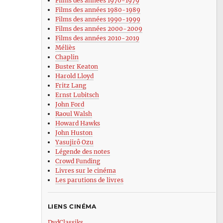
Films des années 1970-1979
Films des années 1980-1989
Films des années 1990-1999
Films des années 2000-2009
Films des années 2010-2019
Méliès
Chaplin
Buster Keaton
Harold Lloyd
Fritz Lang
Ernst Lubitsch
John Ford
Raoul Walsh
Howard Hawks
John Huston
Yasujirô Ozu
Légende des notes
Crowd Funding
Livres sur le cinéma
Les parutions de livres
LIENS CINÉMA
DvdClassiks