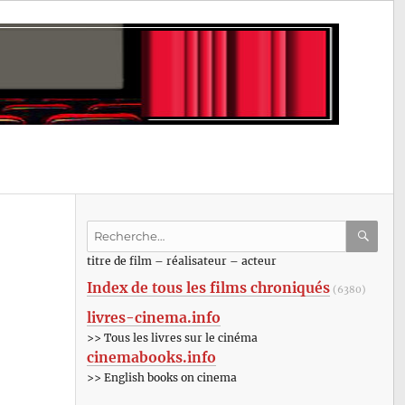
Recherche
pour
RECHE
OK
titre de film – réalisateur – acteur
:
Index de tous les films chroniqués
(6380)
livres-cinema.info
>> Tous les livres sur le cinéma
cinemabooks.info
>> English books on cinema