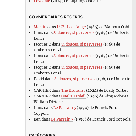
Loveable
(2024) de Lilja Ingolfsdottir
COMMENTAIRES RÉCENTS
Martin
dans
L’Œuf de l’ange
(1985) de Mamoru Oshii
films
dans
Si douces, si perverses
(1969) de Umberto
Lenzi
Jacques C
dans
Si douces, si perverses
(1969) de
Umberto Lenzi
films
dans
Si douces, si perverses
(1969) de Umberto
Lenzi
Jacques C
dans
Si douces, si perverses
(1969) de
Umberto Lenzi
David
dans
Si douces, si perverses
(1969) de Umberto
Lenzi
GARNIER
dans
The Brutalist
(2024) de Brady Corbet
GARNIER
dans
Duel au soleil
(1946) de King Vidor et
William Dieterle
films
dans
Le Parrain 3
(1990) de Francis Ford
Coppola
Ben
dans
Le Parrain 3
(1990) de Francis Ford Coppola
CATÉGORIES