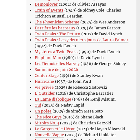
Demonlover
(2002) de Olivier Assayas
Train of Events
(1949) de Sidney Cole, Charles
Crichton et Basil Dearden
The Phoenician Scheme
(2025) de Wes Anderson
Derrière les barreaux
(1929) de James Parrott
Twin Peaks : The Return
(2017) de David Lynch
Twin Peaks : Les 7 derniers jours de Laura Palmer
(1992) de David Lynch
Mystères à Twin Peaks
(1990) de David Lynch
Elephant Man
(1980) de David Lynch
Les Demoiselles Harvey
(1946) de George Sidney
Sommaire de juin 2026
Center Stage
(1991) de Stanley Kwan
Hurricane
(1937) de John Ford
Vie privée
(2025) de Rebecca Zlotowski
L’Outsider
(2016) de Christophe Barratier
La Lame diabolique
(1965) de Kenji Misumi
Oui
(2025) de Nadav Lapid
Un poète
(2025) de Simón Mesa Soto
The Nice Guys
(2016) de Shane Black
Miroirs No. 3
(2025) de Christian Petzold
Le Garçon et le Héron
(2023) de Hayao Miyazaki
Nouvelle Vague
(2025) de Richard Linklater