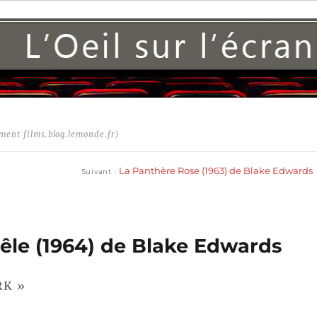
ment films.blog.lemonde.fr)
Publication
suivante :
La Panthère Rose (1963) de Blake Edwards
Suivant
êle (1964) de Blake Edwards
RK »