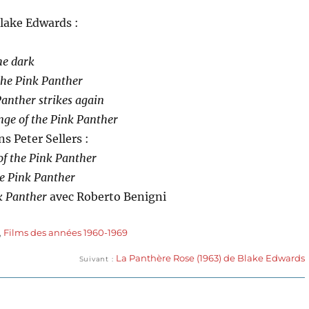
 Blake Edwards :
he dark
the Pink Panther
anther strikes again
nge of the Pink Panther
s Peter Sellers :
 of the Pink Panther
he Pink Panther
k Panther
avec Roberto Benigni
,
Films des années 1960-1969
Publication
La Panthère Rose (1963) de Blake Edwards
Suivant
suivante :