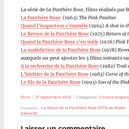
La série de
La Panthère Rose
, films réalisés par
La Panthère Rose
(1963)
The Pink Panther
Quand l’inspecteur s’emmêle
(1964)
A shot in t
Le Retour de la Panthère Rose
(1975)
Return of 
Quand la Panthère Rose s’en mêle
(1976)
Pink P
La malédiction de la Panthère Rose
(1978)
Reve
auxquels on peut ajouter les 3 films suivants san
A la recherche de la Panthère Rose
(1982)
Trail
L’héritier de la Panthère Rose
(1983)
Curse of t
Le fils de la Panthère Rose
(1993)
Son of the Pin
Auteur
Publié
Catégories
films
27 septembre 2005
Catégories :
Cinéma anglais
le
Publication
Le retour de la Panthère Rose (1975) de Blake
Navigation
Précédent
précédente :
Edwards
de
Laisser un commentaire