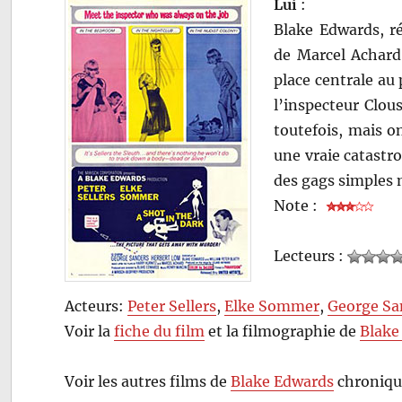
Lui
:
Blake Edwards, r
de Marcel Achard
place centrale au
l’inspecteur Clou
toutefois, mais o
une vraie catastr
des gags simples 
Note :
Lecteurs :
Acteurs:
Peter Sellers
,
Elke Sommer
,
George Sa
Voir la
fiche du film
et la filmographie de
Blake
Voir les autres films de
Blake Edwards
chroniqu