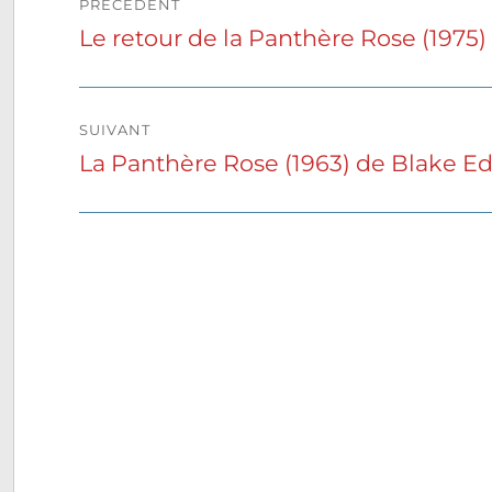
PRÉCÉDENT
de
Le retour de la Panthère Rose (1975
Publication
précédente :
l’article
SUIVANT
La Panthère Rose (1963) de Blake E
Publication
suivante :