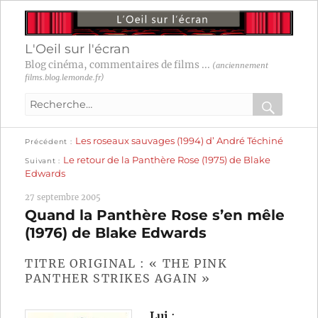
L'Oeil sur l'écran
Blog cinéma, commentaires de films ...
(anciennement
films.blog.lemonde.fr)
Recherche
pour
RECHER
OK
Publication
Navigation
Les roseaux sauvages (1994) d’ André Téchiné
:
Précédent
précédente :
Publication
Le retour de la Panthère Rose (1975) de Blake
Suivant
suivante :
de
Edwards
l’article
27 septembre 2005
Quand la Panthère Rose s’en mêle
(1976) de Blake Edwards
TITRE ORIGINAL : « THE PINK
PANTHER STRIKES AGAIN »
Lui
: