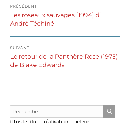
Navigation
PRÉCÉDENT
de
Les roseaux sauvages (1994) d’
Publication
André Téchiné
précédente :
l’article
SUIVANT
Le retour de la Panthère Rose (1975)
Publication
de Blake Edwards
suivante :
Recherche
pour
RECHER
OK
titre de film – réalisateur – acteur
: