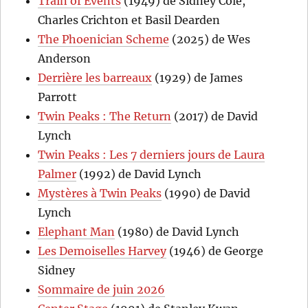
Train of Events
(1949) de Sidney Cole,
Charles Crichton et Basil Dearden
The Phoenician Scheme
(2025) de Wes
Anderson
Derrière les barreaux
(1929) de James
Parrott
Twin Peaks : The Return
(2017) de David
Lynch
Twin Peaks : Les 7 derniers jours de Laura
Palmer
(1992) de David Lynch
Mystères à Twin Peaks
(1990) de David
Lynch
Elephant Man
(1980) de David Lynch
Les Demoiselles Harvey
(1946) de George
Sidney
Sommaire de juin 2026