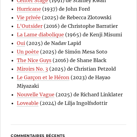
Center Stage
(1991) de Stanley Kwan
Hurricane
(1937) de John Ford
Vie privée
(2025) de Rebecca Zlotowski
L’Outsider
(2016) de Christophe Barratier
La Lame diabolique
(1965) de Kenji Misumi
Oui
(2025) de Nadav Lapid
Un poète
(2025) de Simón Mesa Soto
The Nice Guys
(2016) de Shane Black
Miroirs No. 3
(2025) de Christian Petzold
Le Garçon et le Héron
(2023) de Hayao
Miyazaki
Nouvelle Vague
(2025) de Richard Linklater
Loveable
(2024) de Lilja Ingolfsdottir
COMMENTAIRES RÉCENTS