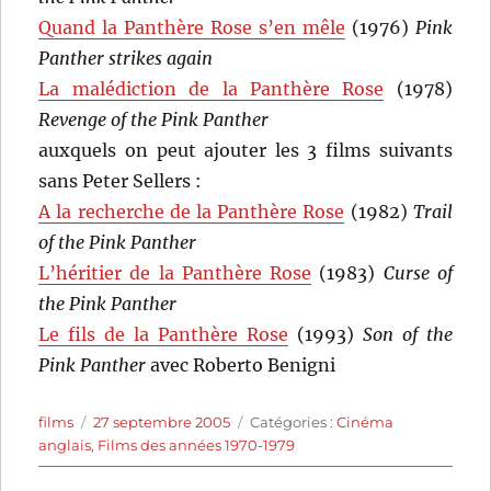
Quand la Panthère Rose s’en mêle
(1976)
Pink
Panther strikes again
La malédiction de la Panthère Rose
(1978)
Revenge of the Pink Panther
auxquels on peut ajouter les 3 films suivants
sans Peter Sellers :
A la recherche de la Panthère Rose
(1982)
Trail
of the Pink Panther
L’héritier de la Panthère Rose
(1983)
Curse of
the Pink Panther
Le fils de la Panthère Rose
(1993)
Son of the
Pink Panther
avec Roberto Benigni
Auteur
Publié
Catégories
films
27 septembre 2005
Catégories :
Cinéma
le
anglais
,
Films des années 1970-1979