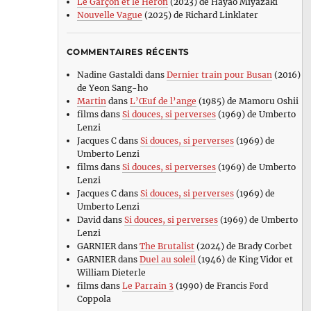
Le Garçon et le Héron
(2023) de Hayao Miyazaki
Nouvelle Vague
(2025) de Richard Linklater
COMMENTAIRES RÉCENTS
Nadine Gastaldi
dans
Dernier train pour Busan
(2016)
de Yeon Sang-ho
Martin
dans
L’Œuf de l’ange
(1985) de Mamoru Oshii
films
dans
Si douces, si perverses
(1969) de Umberto
Lenzi
Jacques C
dans
Si douces, si perverses
(1969) de
Umberto Lenzi
films
dans
Si douces, si perverses
(1969) de Umberto
Lenzi
Jacques C
dans
Si douces, si perverses
(1969) de
Umberto Lenzi
David
dans
Si douces, si perverses
(1969) de Umberto
Lenzi
GARNIER
dans
The Brutalist
(2024) de Brady Corbet
GARNIER
dans
Duel au soleil
(1946) de King Vidor et
William Dieterle
films
dans
Le Parrain 3
(1990) de Francis Ford
Coppola