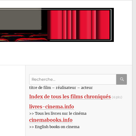
Recherche
pour
RECHE
OK
titre de film – réalisateur – acteur
:
Index de tous les films chroniqués
(6381)
livres-cinema.info
>> Tous les livres sur le cinéma
cinemabooks.info
>> English books on cinema