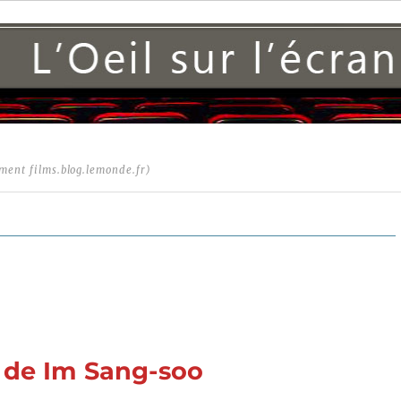
ment films.blog.lemonde.fr)
2) de Im Sang-soo