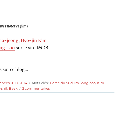
uvez noter ce film
)
eo-jeong
,
Hyo-jin Kim
ang-soo
sur le site IMDB.
 sur ce blog…
Étiquettes
années 2010-2014
Mots-clés :
Corée du Sud
,
Im Sang-soo
,
Kim
sur
-shik Baek
2 commentaires
L’ivresse
de
l’argent
(2012)
de