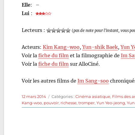
Elle
:
–
Lui
:
Lecteurs :
(
pas de note pour l'instant, vous po
Acteurs:
Kim Kang-woo
,
Yun-shik Baek
,
Yun Y
Voir la
fiche du film
et la filmographie de
Im S
Voir la
fiche du film
sur AlloCiné.
Voir les autres films de
Im Sang-soo
chroniqués
Publié
Catégories
12 mars 2014
Catégories :
Cinéma asiatique
,
Films des 
le
Kang-woo
,
pouvoir
,
richesse
,
tromper
,
Yun Yeo-jeong
,
Yun