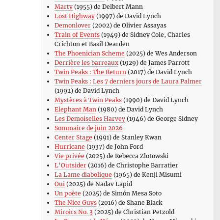
Marty
(1955) de Delbert Mann
Lost Highway
(1997) de David Lynch
Demonlover
(2002) de Olivier Assayas
Train of Events
(1949) de Sidney Cole, Charles
Crichton et Basil Dearden
The Phoenician Scheme
(2025) de Wes Anderson
Derrière les barreaux
(1929) de James Parrott
Twin Peaks : The Return
(2017) de David Lynch
Twin Peaks : Les 7 derniers jours de Laura Palmer
(1992) de David Lynch
Mystères à Twin Peaks
(1990) de David Lynch
Elephant Man
(1980) de David Lynch
Les Demoiselles Harvey
(1946) de George Sidney
Sommaire de juin 2026
Center Stage
(1991) de Stanley Kwan
Hurricane
(1937) de John Ford
Vie privée
(2025) de Rebecca Zlotowski
L’Outsider
(2016) de Christophe Barratier
La Lame diabolique
(1965) de Kenji Misumi
Oui
(2025) de Nadav Lapid
Un poète
(2025) de Simón Mesa Soto
The Nice Guys
(2016) de Shane Black
Miroirs No. 3
(2025) de Christian Petzold