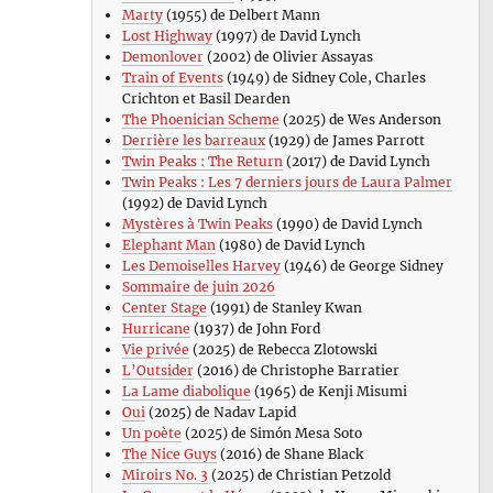
Marty
(1955) de Delbert Mann
Lost Highway
(1997) de David Lynch
Demonlover
(2002) de Olivier Assayas
Train of Events
(1949) de Sidney Cole, Charles
Crichton et Basil Dearden
The Phoenician Scheme
(2025) de Wes Anderson
Derrière les barreaux
(1929) de James Parrott
Twin Peaks : The Return
(2017) de David Lynch
Twin Peaks : Les 7 derniers jours de Laura Palmer
(1992) de David Lynch
Mystères à Twin Peaks
(1990) de David Lynch
Elephant Man
(1980) de David Lynch
Les Demoiselles Harvey
(1946) de George Sidney
Sommaire de juin 2026
Center Stage
(1991) de Stanley Kwan
Hurricane
(1937) de John Ford
Vie privée
(2025) de Rebecca Zlotowski
L’Outsider
(2016) de Christophe Barratier
La Lame diabolique
(1965) de Kenji Misumi
Oui
(2025) de Nadav Lapid
Un poète
(2025) de Simón Mesa Soto
The Nice Guys
(2016) de Shane Black
Miroirs No. 3
(2025) de Christian Petzold