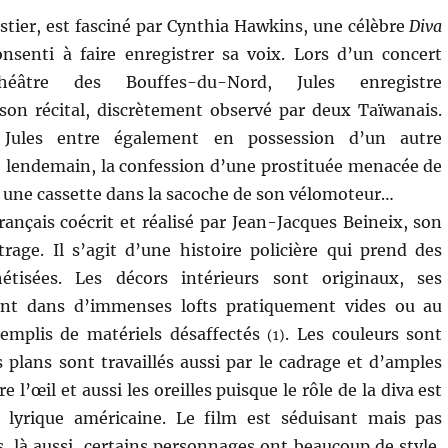
ostier, est fasciné par Cynthia Hawkins, une célèbre
Diva
nsenti à faire enregistrer sa voix. Lors d’un concert
héâtre des Bouffes-du-Nord, Jules enregistre
son récital, discrètement observé par deux Taïwanais.
 Jules entre également en possession d’un autre
 lendemain, la confession d’une prostituée menacée de
 une cassette dans la sacoche de son vélomoteur…
rançais coécrit et réalisé par Jean-Jacques Beineix, son
age. Il s’agit d’une histoire policière qui prend des
hétisées. Les décors intérieurs sont originaux, ses
ent dans d’immenses lofts pratiquement vides ou au
 emplis de matériels désaffectés
. Les couleurs sont
(1)
s plans sont travaillés aussi par le cadrage et d’amples
’œil et aussi les oreilles puisque le rôle de la diva est
lyrique américaine. Le film est séduisant mais pas
s, là aussi, certains personnages ont beaucoup de style,