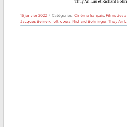
Thuy An Luu et Richard Bohr
Publié
Catégories
15 janvier 2022
Catégories :
Cinéma français
,
Films des 
le
Jacques Beineix
,
loft
,
opéra
,
Richard Bohringer
,
Thuy An 