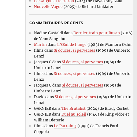
Le Garçon et le Héron
(2023) de Hayao Miyazaki
Nouvelle Vague
(2025) de Richard Linklater
COMMENTAIRES RÉCENTS
Nadine Gastaldi
dans
Dernier train pour Busan
(2016)
de Yeon Sang-ho
Martin
dans
L’Œuf de l’ange
(1985) de Mamoru Oshii
films
dans
Si douces, si perverses
(1969) de Umberto
Lenzi
Jacques C
dans
Si douces, si perverses
(1969) de
Umberto Lenzi
films
dans
Si douces, si perverses
(1969) de Umberto
Lenzi
Jacques C
dans
Si douces, si perverses
(1969) de
Umberto Lenzi
David
dans
Si douces, si perverses
(1969) de Umberto
Lenzi
GARNIER
dans
The Brutalist
(2024) de Brady Corbet
GARNIER
dans
Duel au soleil
(1946) de King Vidor et
William Dieterle
films
dans
Le Parrain 3
(1990) de Francis Ford
Coppola