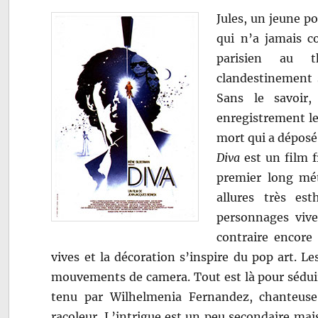
Jules, un jeune p
qui n’a jamais co
parisien au t
clandestinement 
Sans le savoir,
enregistrement le
mort qui a déposé
Diva
est un film f
premier long métr
allures très est
personnages viv
contraire encore
vives et la décoration s’inspire du pop art. Le
mouvements de camera. Tout est là pour séduire l
tenu par Wilhelmenia Fernandez, chanteuse 
racoleur. L’intrigue est un peu secondaire mai