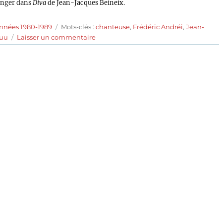
inger dans
Diva
de Jean-Jacques Beineix.
Étiquettes
années 1980-1989
Mots-clés :
chanteuse
,
Frédéric Andréi
,
Jean-
sur
Luu
Laisser un commentaire
Diva
(1981)
de
Jean-
Jacques
Beineix