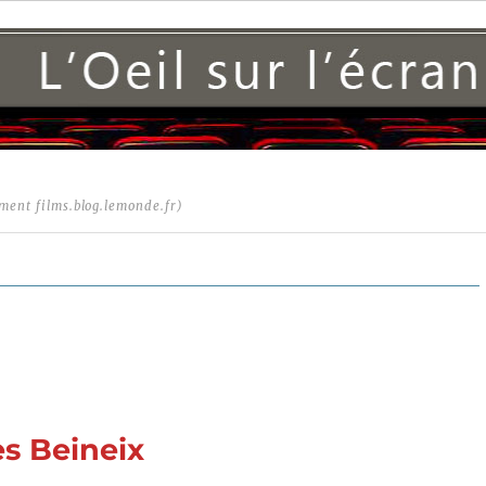
ment films.blog.lemonde.fr)
es Beineix