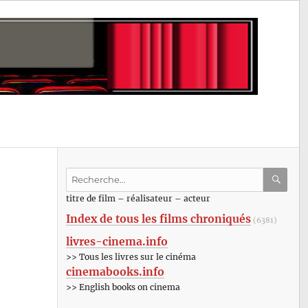
Recherche
pour
RECHE
OK
titre de film – réalisateur – acteur
:
Index de tous les films chroniqués
(6381)
livres-cinema.info
>> Tous les livres sur le cinéma
cinemabooks.info
>> English books on cinema