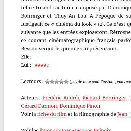
tel ce truand taciturne composé par Dominiqu
Bohringer et Thuy An Luu. A l’époque de sa s
fustigeait ce « cinéma du look »
. Ce n’est 
(2)
suivante que les entrées exploseront. Rétrosp
ce courant cinématographique français parfo
Besson seront les premiers représentants.
Elle
:
–
Lui
:
Lecteurs :
(
pas de note pour l'instant, vous po
Acteurs:
Frédéric Andréi
,
Richard Bohringer
,
Gérard Darmon
,
Dominique Pinon
Voir la
fiche du film
et la filmographie de
Jean-
Voir les
livres sur Jean-Jacques Beineix
…