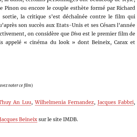
e Pinon ou encore le couple esthète formé par Richard
ortie, la critique s’est déchaînée contre le film qui
qu’après son succès aux Etats-Unis et ses Césars l’année
ectivement, on considère que
Diva
est le premier film de
is appelé « cinéma du look » dont Beineix, Carax et
uvez noter ce film
)
Thuy An Luu
,
Wilhelmenia Fernandez
,
Jacques Fabbri
,
Jacques Beineix
sur le site IMDB.