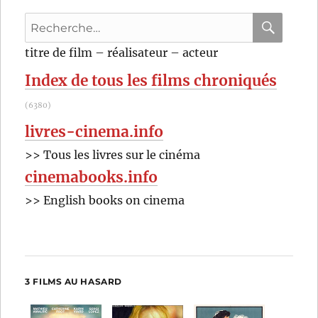
John
Recherche
Woo
pour
RECHER
OK
titre de film – réalisateur – acteur
:
Index de tous les films chroniqués
(6380)
livres-cinema.info
>> Tous les livres sur le cinéma
cinemabooks.info
>> English books on cinema
3 FILMS AU HASARD