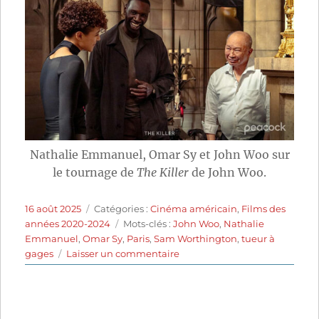
Nathalie Emmanuel, Omar Sy et John Woo sur
le tournage de
The Killer
de John Woo.
Publié
Catégories
16 août 2025
Catégories :
Cinéma américain
,
Films des
le
Étiquettes
années 2020-2024
Mots-clés :
John Woo
,
Nathalie
Emmanuel
,
Omar Sy
,
Paris
,
Sam Worthington
,
tueur à
sur
gages
Laisser un commentaire
The
Killer
(2024)
de