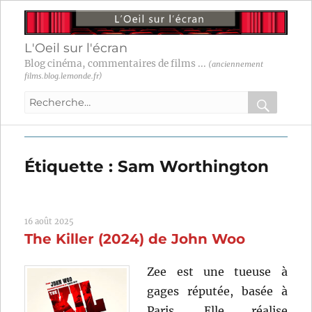
L'Oeil sur l'écran
Blog cinéma, commentaires de films ...
(anciennement
films.blog.lemonde.fr)
Recherche
pour
RECHER
OK
:
Étiquette :
Sam Worthington
16 août 2025
The Killer (2024) de John Woo
Zee est une tueuse à
gages réputée, basée à
Paris. Elle réalise