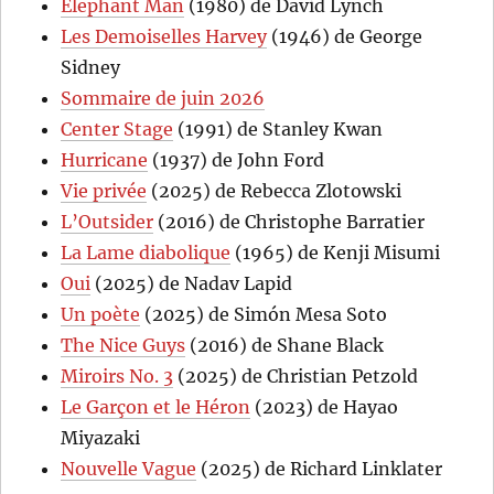
Elephant Man
(1980) de David Lynch
Les Demoiselles Harvey
(1946) de George
Sidney
Sommaire de juin 2026
Center Stage
(1991) de Stanley Kwan
Hurricane
(1937) de John Ford
Vie privée
(2025) de Rebecca Zlotowski
L’Outsider
(2016) de Christophe Barratier
La Lame diabolique
(1965) de Kenji Misumi
Oui
(2025) de Nadav Lapid
Un poète
(2025) de Simón Mesa Soto
The Nice Guys
(2016) de Shane Black
Miroirs No. 3
(2025) de Christian Petzold
Le Garçon et le Héron
(2023) de Hayao
Miyazaki
Nouvelle Vague
(2025) de Richard Linklater