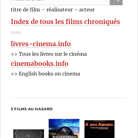
pour
RECHER
OK
titre de film – réalisateur – acteur
:
Index de tous les films chroniqués
(6381)
livres-cinema.info
>> Tous les livres sur le cinéma
cinemabooks.info
>> English books on cinema
3 FILMS AU HASARD