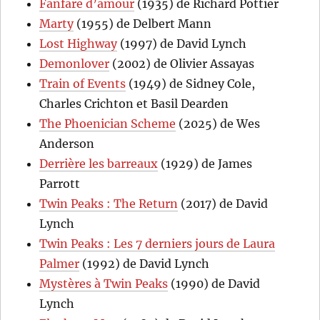
Fanfare d’amour
(1935) de Richard Pottier
Marty
(1955) de Delbert Mann
Lost Highway
(1997) de David Lynch
Demonlover
(2002) de Olivier Assayas
Train of Events
(1949) de Sidney Cole,
Charles Crichton et Basil Dearden
The Phoenician Scheme
(2025) de Wes
Anderson
Derrière les barreaux
(1929) de James
Parrott
Twin Peaks : The Return
(2017) de David
Lynch
Twin Peaks : Les 7 derniers jours de Laura
Palmer
(1992) de David Lynch
Mystères à Twin Peaks
(1990) de David
Lynch