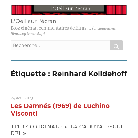
L'Oeil sur l'écran
Blog cinéma, commentaires de films ...
(anciennement
films.blog.lemonde.fr)
Recherche
pour
RECHER
OK
:
Étiquette :
Reinhard Kolldehoff
24 avril 2023
Les Damnés (1969) de Luchino
Visconti
TITRE ORIGINAL : « LA CADUTA DEGLI
DEI »