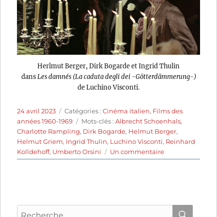
Herlmut Berger, Dirk Bogarde et Ingrid Thulin
dans
Les damnés (La caduta degli dei -Götterdämmerung-)
de Luchino Visconti.
Publié
Catégories
24 avril 2023
Catégories :
Cinéma italien
,
Films des
le
Étiquettes
années 1960-1969
Mots-clés :
Albrecht Schoenhals
,
Charlotte Rampling
,
Dirk Bogarde
,
Helmut Berger
,
Helmut Griem
,
Ingrid Thulin
,
Luchino Visconti
,
Reinhard
sur
Kolldehoff
,
Umberto Orsini
Un commentaire
Les
Damnés
(1969)
de
Luchino
Recherche
Visconti