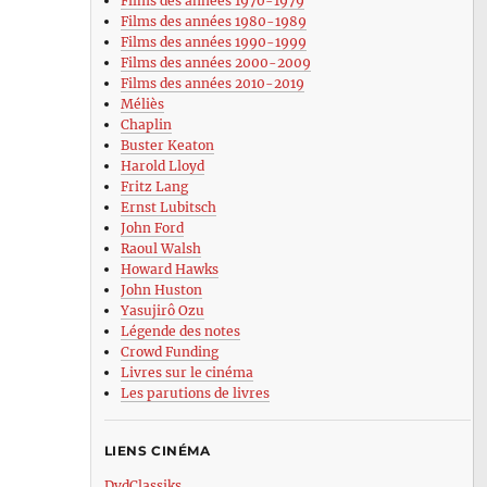
Films des années 1970-1979
Films des années 1980-1989
41)
Films des années 1990-1999
Films des années 2000-2009
son
Films des années 2010-2019
les
Méliès
Chaplin
Buster Keaton
Harold Lloyd
Fritz Lang
Ernst Lubitsch
John Ford
Raoul Walsh
Howard Hawks
John Huston
Yasujirô Ozu
Légende des notes
Crowd Funding
Livres sur le cinéma
Les parutions de livres
LIENS CINÉMA
DvdClassiks