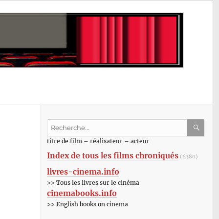
Recherche
pour
RECHE
OK
titre de film – réalisateur – acteur
:
Index de tous les films chroniqués
(6380)
livres-cinema.info
>> Tous les livres sur le cinéma
cinemabooks.info
>> English books on cinema