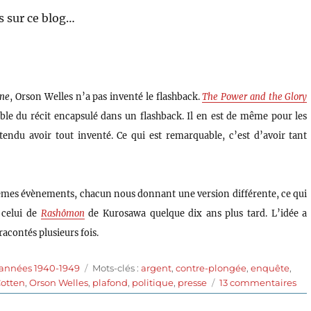
 sur ce blog…
ane
, Orson Welles n’a pas inventé le flashback.
The Power and the Glory
mble du récit encapsulé dans un flashback. Il en est de même pour les
endu avoir tout inventé. Ce qui est remarquable, c’est d’avoir tant
s mêmes évènements, chacun nous donnant une version différente, ce qui
 celui de
Rashômon
de Kurosawa quelque dix ans plus tard. L’idée a
racontés plusieurs fois.
Étiquettes
 années 1940-1949
Mots-clés :
argent
,
contre-plongée
,
enquête
,
sur
Cotten
,
Orson Welles
,
plafond
,
politique
,
presse
13 commentaires
Cit
Ka