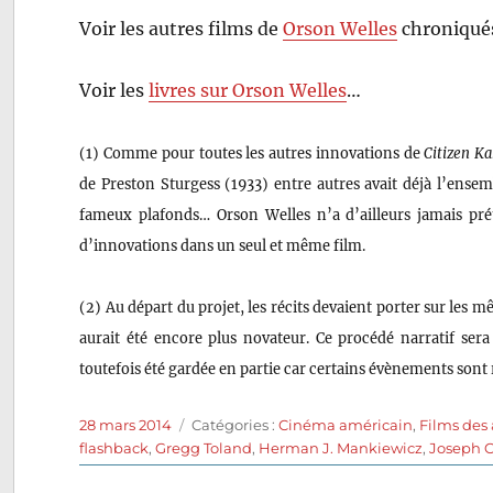
Voir les autres films de
Orson Welles
chroniqués
Voir les
livres sur Orson Welles
…
(1) Comme pour toutes les autres innovations de
Citizen K
de Preston Sturgess (1933) entre autres avait déjà l’ense
fameux plafonds… Orson Welles n’a d’ailleurs jamais prét
d’innovations dans un seul et même film.
(2) Au départ du projet, les récits devaient porter sur le
aurait été encore plus novateur. Ce procédé narratif sera
toutefois été gardée en partie car certains évènements sont 
Publié
Catégories
28 mars 2014
Catégories :
Cinéma américain
,
Films des
le
flashback
,
Gregg Toland
,
Herman J. Mankiewicz
,
Joseph 