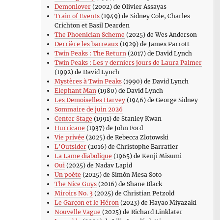
Demonlover
(2002) de Olivier Assayas
Train of Events
(1949) de Sidney Cole, Charles
Crichton et Basil Dearden
The Phoenician Scheme
(2025) de Wes Anderson
Derrière les barreaux
(1929) de James Parrott
Twin Peaks : The Return
(2017) de David Lynch
Twin Peaks : Les 7 derniers jours de Laura Palmer
(1992) de David Lynch
Mystères à Twin Peaks
(1990) de David Lynch
Elephant Man
(1980) de David Lynch
Les Demoiselles Harvey
(1946) de George Sidney
Sommaire de juin 2026
Center Stage
(1991) de Stanley Kwan
Hurricane
(1937) de John Ford
Vie privée
(2025) de Rebecca Zlotowski
L’Outsider
(2016) de Christophe Barratier
La Lame diabolique
(1965) de Kenji Misumi
Oui
(2025) de Nadav Lapid
Un poète
(2025) de Simón Mesa Soto
The Nice Guys
(2016) de Shane Black
Miroirs No. 3
(2025) de Christian Petzold
Le Garçon et le Héron
(2023) de Hayao Miyazaki
Nouvelle Vague
(2025) de Richard Linklater