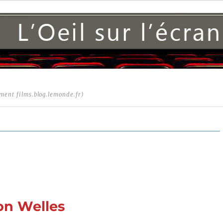
ment films.blog.lemonde.fr)
son Welles