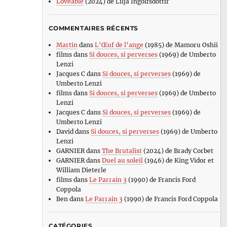
Loveable
(2024) de Lilja Ingolfsdottir
COMMENTAIRES RÉCENTS
Martin
dans
L’Œuf de l’ange
(1985) de Mamoru Oshii
films
dans
Si douces, si perverses
(1969) de Umberto
Lenzi
Jacques C
dans
Si douces, si perverses
(1969) de
Umberto Lenzi
films
dans
Si douces, si perverses
(1969) de Umberto
Lenzi
Jacques C
dans
Si douces, si perverses
(1969) de
Umberto Lenzi
David
dans
Si douces, si perverses
(1969) de Umberto
Lenzi
GARNIER
dans
The Brutalist
(2024) de Brady Corbet
GARNIER
dans
Duel au soleil
(1946) de King Vidor et
William Dieterle
films
dans
Le Parrain 3
(1990) de Francis Ford
Coppola
Ben
dans
Le Parrain 3
(1990) de Francis Ford Coppola
CATÉGORIES