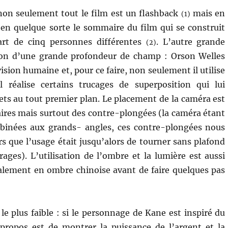
 non seulement tout le film est un flashback
mais en
(1)
en quelque sorte le sommaire du film qui se construit
part de cinq personnes différentes
. L’autre grande
(2)
tion d’une grande profondeur de champ : Orson Welles
vision humaine et, pour ce faire, non seulement il utilise
 réalise certains trucages de superposition qui lui
ets au tout premier plan. Le placement de la caméra est
laires mais surtout des contre-plongées (la caméra étant
mbinées aux grands- angles, ces contre-plongées nous
s que l’usage était jusqu’alors de tourner sans plafond
ages). L’utilisation de l’ombre et la lumière est aussi
lement en ombre chinoise avant de faire quelques pas
 le plus faible : si le personnage de Kane est inspiré du
propos est de montrer la puissance de l’argent et la