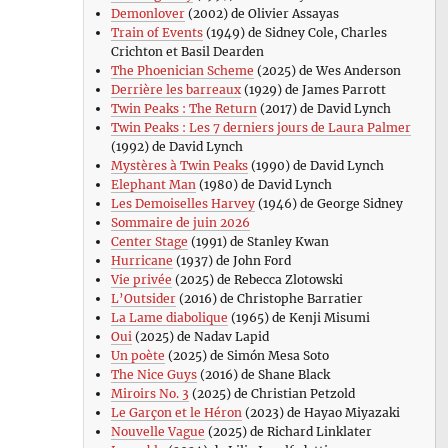
Demonlover
(2002) de Olivier Assayas
Train of Events
(1949) de Sidney Cole, Charles
Crichton et Basil Dearden
The Phoenician Scheme
(2025) de Wes Anderson
Derrière les barreaux
(1929) de James Parrott
Twin Peaks : The Return
(2017) de David Lynch
Twin Peaks : Les 7 derniers jours de Laura Palmer
(1992) de David Lynch
Mystères à Twin Peaks
(1990) de David Lynch
Elephant Man
(1980) de David Lynch
Les Demoiselles Harvey
(1946) de George Sidney
Sommaire de juin 2026
Center Stage
(1991) de Stanley Kwan
Hurricane
(1937) de John Ford
Vie privée
(2025) de Rebecca Zlotowski
L’Outsider
(2016) de Christophe Barratier
La Lame diabolique
(1965) de Kenji Misumi
Oui
(2025) de Nadav Lapid
Un poète
(2025) de Simón Mesa Soto
The Nice Guys
(2016) de Shane Black
Miroirs No. 3
(2025) de Christian Petzold
Le Garçon et le Héron
(2023) de Hayao Miyazaki
Nouvelle Vague
(2025) de Richard Linklater