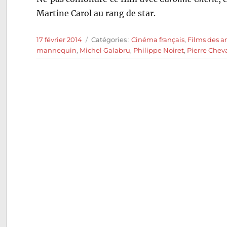
Martine Carol au rang de star.
Publié
Catégories
17 février 2014
Catégories :
Cinéma français
,
Films des a
le
mannequin
,
Michel Galabru
,
Philippe Noiret
,
Pierre Cheva