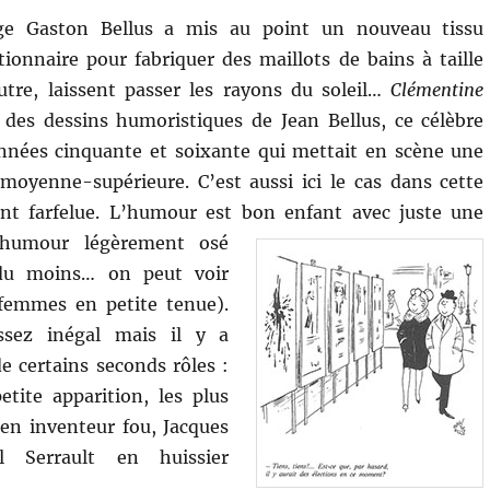
ige Gaston Bellus a mis au point un nouveau tissu
tionnaire pour fabriquer des maillots de bains à taille
utre, laissent passer les rayons du soleil…
Clémentine
 des dessins humoristiques de Jean Bellus, ce célèbre
années cinquante et soixante qui mettait en scène une
 moyenne-supérieure. C’est aussi ici le cas dans cette
ent farfelue. L’humour est bon enfant avec juste une
d’humour légèrement osé
 du moins… on peut voir
femmes en petite tenue).
ssez inégal mais il y a
e certains seconds rôles :
tite apparition, les plus
en inventeur fou, Jacques
 Serrault en huissier