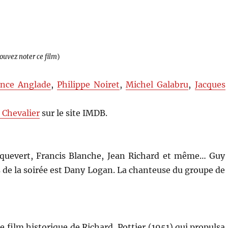
pouvez noter ce film
)
ance Anglade
,
Philippe Noiret
,
Michel Galabru
,
Jacques
e Chevalier
sur le site IMDB.
Roquevert, Francis Blanche, Jean Richard et même… Guy
rs de la soirée est Dany Logan. La chanteuse du groupe de
ce film historique de Richard Pottier (1951) qui propulsa