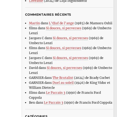
Loveable
(2024) de Lilja Ingolfsdottir
COMMENTAIRES RÉCENTS
Martin
dans
L’Œuf de l’ange
(1985) de Mamoru Oshii
films
dans
Si douces, si perverses
(1969) de Umberto
Lenzi
Jacques C
dans
Si douces, si perverses
(1969) de
Umberto Lenzi
films
dans
Si douces, si perverses
(1969) de Umberto
Lenzi
Jacques C
dans
Si douces, si perverses
(1969) de
Umberto Lenzi
David
dans
Si douces, si perverses
(1969) de Umberto
Lenzi
GARNIER
dans
The Brutalist
(2024) de Brady Corbet
GARNIER
dans
Duel au soleil
(1946) de King Vidor et
William Dieterle
films
dans
Le Parrain 3
(1990) de Francis Ford
Coppola
Ben
dans
Le Parrain 3
(1990) de Francis Ford Coppola
CATÉGORIES