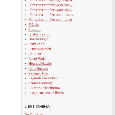
Films des années 1970-1979
Films des années 1980-1989
Films des années 1990-1999
Films des années 2000-2009
Films des années 2010-2019
Méliès
Chaplin
Buster Keaton
Harold Lloyd
Fritz Lang
Ernst Lubitsch
John Ford
Raoul Walsh
Howard Hawks
John Huston
Yasujirô Ozu
Légende des notes
Crowd Funding
Livres sur le cinéma
Les parutions de livres
LIENS CINÉMA
DvdClassiks