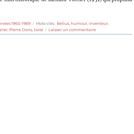
Étiquettes
nnées 1960-1969
Mots-clés :
Bellus
,
humour
,
inventeur
,
sur
lier
,
Pierre Doris
,
twist
Laisser un commentaire
Clémentine
chérie
(1964)
de
Pierre
Chevalier