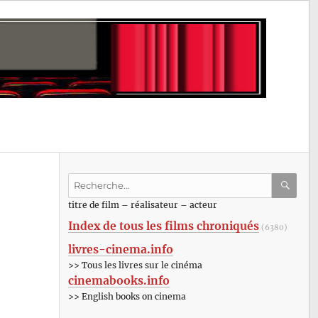
Recherche
pour
RECHE
OK
titre de film – réalisateur – acteur
:
Index de tous les films chroniqués
(6380)
livres-cinema.info
>> Tous les livres sur le cinéma
cinemabooks.info
>> English books on cinema