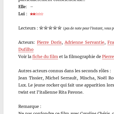
Elle
:
–
Lui
:
Lecteurs :
(
pas de note pour l'instant, vous 
Acteurs:
Pierre Doris
,
Adrienne Servantie
,
Fr
Dufilho
Voir la
fiche du film
et la filmographie de
Pierr
Autres acteurs connus dans les seconds rôles :
Jean Tissier, Michel Serrault, Mischa, Noël 
Lux. Le jeune rocker qui fait une apparition lo
twist est l’italienne Rita Pavone.
Remarque :
Ne pas confondre ce film avec
Caroline Chérie
, 