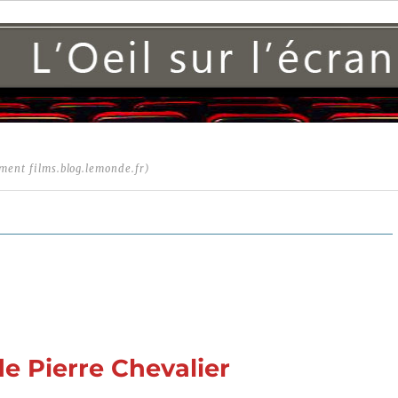
ment films.blog.lemonde.fr)
e Pierre Chevalier