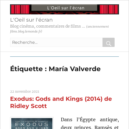
L'Oeil sur l'écran
Blog cinéma, commentaires de films ...
(anciennement
films.blog.lemonde.fr)
Recherche
pour
RECHER
OK
:
Étiquette :
María Valverde
22 novembre 2021
Exodus: Gods and Kings (2014) de
Ridley Scott
Dans l’Égypte antique,
deux princes, Ramsès et