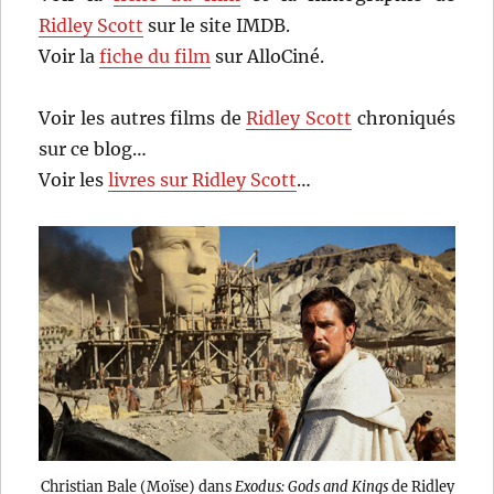
Ridley Scott
sur le site IMDB.
Voir la
fiche du film
sur AlloCiné.
Voir les autres films de
Ridley Scott
chroniqués
sur ce blog…
Voir les
livres sur Ridley Scott
…
Christian Bale (Moïse) dans
Exodus: Gods and Kings
de Ridley