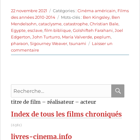
Publié
Catégories
22 novembre 2021
Catégories :
Cinéma américain
,
Films
le
Étiquettes
des années 2010-2014
Mots-clés :
Ben Kingsley
,
Ben
Mendelsohn
,
cataclysme
,
catastrophe
,
Christian Bale
,
Egypte
,
esclave
,
film biblique
,
Golshifteh Farahani
,
Joel
Edgerton
,
John Turturro
,
María Valverde
,
peplum
,
pharaon
,
Sigourney Weaver
,
tsunami
Laisser un
sur
commentaire
Exodus:
Gods
and
Kings
(2014)
Recherche
de
Ridley
pour
RECHER
OK
titre de film – réalisateur – acteur
Scott
:
Index de tous les films chroniqués
(6381)
livres-cinema.info