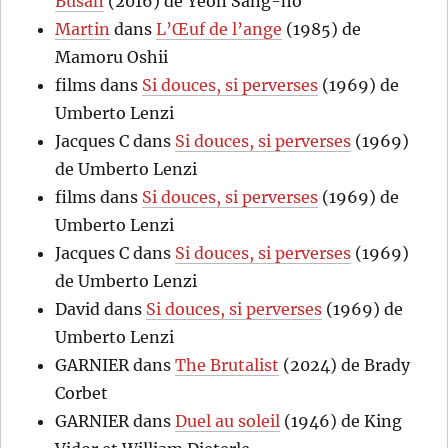
Busan
(2016) de Yeon Sang-ho
Martin
dans
L’Œuf de l’ange
(1985) de
Mamoru Oshii
films
dans
Si douces, si perverses
(1969) de
Umberto Lenzi
Jacques C
dans
Si douces, si perverses
(1969)
de Umberto Lenzi
films
dans
Si douces, si perverses
(1969) de
Umberto Lenzi
Jacques C
dans
Si douces, si perverses
(1969)
de Umberto Lenzi
David
dans
Si douces, si perverses
(1969) de
Umberto Lenzi
GARNIER
dans
The Brutalist
(2024) de Brady
Corbet
GARNIER
dans
Duel au soleil
(1946) de King