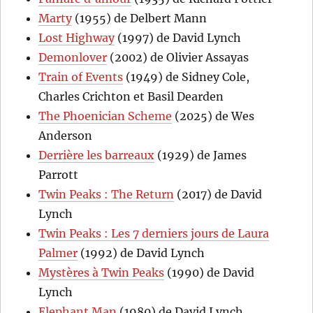
Marty
(1955) de Delbert Mann
Lost Highway
(1997) de David Lynch
Demonlover
(2002) de Olivier Assayas
Train of Events
(1949) de Sidney Cole,
Charles Crichton et Basil Dearden
The Phoenician Scheme
(2025) de Wes
Anderson
Derrière les barreaux
(1929) de James
Parrott
Twin Peaks : The Return
(2017) de David
Lynch
Twin Peaks : Les 7 derniers jours de Laura
Palmer
(1992) de David Lynch
Mystères à Twin Peaks
(1990) de David
Lynch
Elephant Man
(1980) de David Lynch