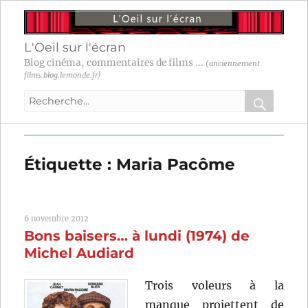
L'Oeil sur l'écran
Blog cinéma, commentaires de films ...
(anciennement
films.blog.lemonde.fr)
Recherche
pour
RECHER
OK
:
Étiquette :
Maria Pacôme
6 novembre 2012
Bons baisers… à lundi (1974) de
Michel Audiard
Trois voleurs à la
manque projettent de