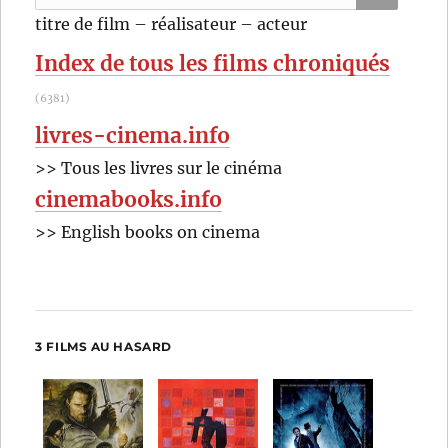
Miche
pour
RECHER
OK
titre de film – réalisateur – acteur
Audi
:
Index de tous les films chroniqués
(6381)
livres-cinema.info
>> Tous les livres sur le cinéma
cinemabooks.info
>> English books on cinema
3 FILMS AU HASARD