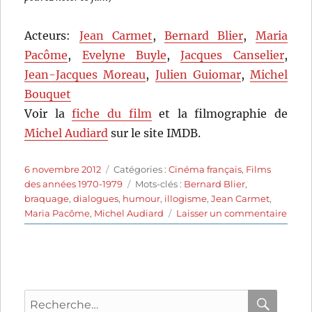
Acteurs:
Jean Carmet
,
Bernard Blier
,
Maria
Pacôme
,
Evelyne Buyle
,
Jacques Canselier
,
Jean-Jacques Moreau
,
Julien Guiomar
,
Michel
Bouquet
Voir la
fiche du film
et la filmographie de
Michel Audiard
sur le site IMDB.
Publié
Catégories
6 novembre 2012
Catégories :
Cinéma français
,
Films
le
Étiquettes
des années 1970-1979
Mots-clés :
Bernard Blier
,
braquage
,
dialogues
,
humour
,
illogisme
,
Jean Carmet
,
sur
Maria Pacôme
,
Michel Audiard
Laisser un commentaire
Bons
baise
à
lundi
(1974
Recherche
de