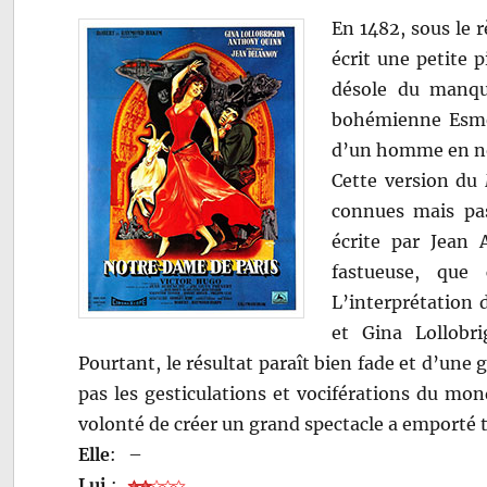
En 1482, sous le r
écrit une petite p
désole du manqu
bohémienne Esmér
d’un homme en noi
Cette version du
connues mais pas
écrite par Jean 
fastueuse, que
L’interprétation
et Gina Lollobri
Pourtant, le résultat paraît bien fade et d’une 
pas les gesticulations et vociférations du mon
volonté de créer un grand spectacle a emporté t
Elle
:
–
Lui
: