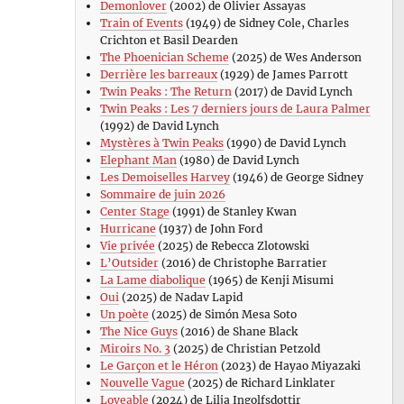
Demonlover
(2002) de Olivier Assayas
Train of Events
(1949) de Sidney Cole, Charles
Crichton et Basil Dearden
The Phoenician Scheme
(2025) de Wes Anderson
Derrière les barreaux
(1929) de James Parrott
Twin Peaks : The Return
(2017) de David Lynch
Twin Peaks : Les 7 derniers jours de Laura Palmer
(1992) de David Lynch
Mystères à Twin Peaks
(1990) de David Lynch
Elephant Man
(1980) de David Lynch
Les Demoiselles Harvey
(1946) de George Sidney
Sommaire de juin 2026
Center Stage
(1991) de Stanley Kwan
Hurricane
(1937) de John Ford
Vie privée
(2025) de Rebecca Zlotowski
L’Outsider
(2016) de Christophe Barratier
La Lame diabolique
(1965) de Kenji Misumi
Oui
(2025) de Nadav Lapid
Un poète
(2025) de Simón Mesa Soto
The Nice Guys
(2016) de Shane Black
Miroirs No. 3
(2025) de Christian Petzold
Le Garçon et le Héron
(2023) de Hayao Miyazaki
Nouvelle Vague
(2025) de Richard Linklater
Loveable
(2024) de Lilja Ingolfsdottir