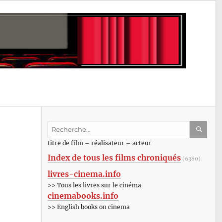
Recherche
pour
RECHE
OK
titre de film – réalisateur – acteur
:
Index de tous les films chroniqués
(6380)
livres-cinema.info
>> Tous les livres sur le cinéma
cinemabooks.info
>> English books on cinema