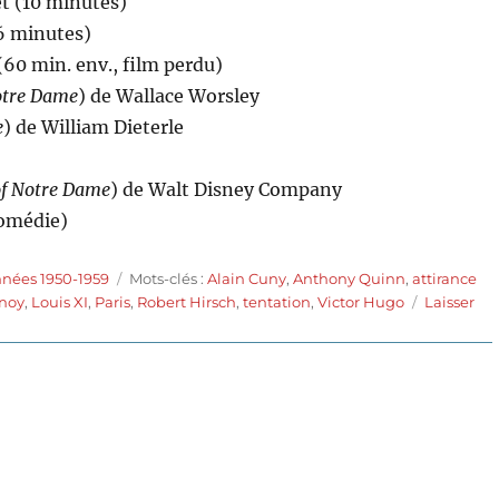
et (10 minutes)
36 minutes)
60 min. env., film perdu)
otre Dame
) de Wallace Worsley
e
) de William Dieterle
f Notre Dame
) de Walt Disney Company
comédie)
Étiquettes
nnées 1950-1959
Mots-clés :
Alain Cuny
,
Anthony Quinn
,
attirance
noy
,
Louis XI
,
Paris
,
Robert Hirsch
,
tentation
,
Victor Hugo
Laisser