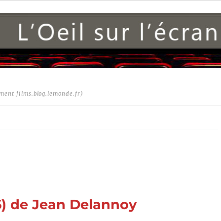
ment films.blog.lemonde.fr)
6) de Jean Delannoy