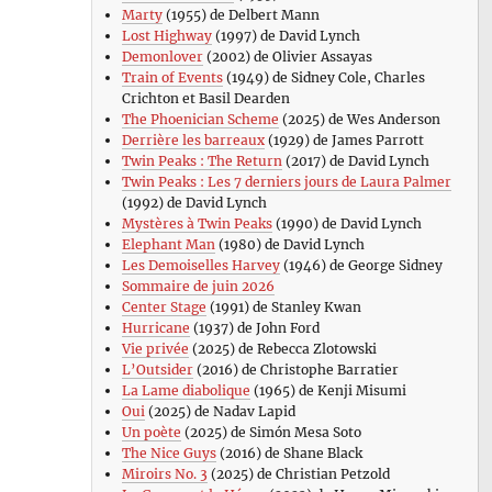
Marty
(1955) de Delbert Mann
Lost Highway
(1997) de David Lynch
Demonlover
(2002) de Olivier Assayas
Train of Events
(1949) de Sidney Cole, Charles
Crichton et Basil Dearden
The Phoenician Scheme
(2025) de Wes Anderson
Derrière les barreaux
(1929) de James Parrott
Twin Peaks : The Return
(2017) de David Lynch
Twin Peaks : Les 7 derniers jours de Laura Palmer
(1992) de David Lynch
Mystères à Twin Peaks
(1990) de David Lynch
Elephant Man
(1980) de David Lynch
Les Demoiselles Harvey
(1946) de George Sidney
Sommaire de juin 2026
Center Stage
(1991) de Stanley Kwan
Hurricane
(1937) de John Ford
Vie privée
(2025) de Rebecca Zlotowski
L’Outsider
(2016) de Christophe Barratier
La Lame diabolique
(1965) de Kenji Misumi
Oui
(2025) de Nadav Lapid
Un poète
(2025) de Simón Mesa Soto
The Nice Guys
(2016) de Shane Black
Miroirs No. 3
(2025) de Christian Petzold