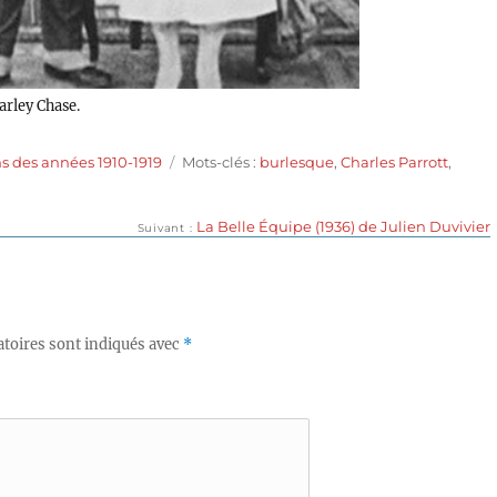
arley Chase.
Étiquettes
s des années 1910-1919
Mots-clés :
burlesque
,
Charles Parrott
,
Publication
La Belle Équipe (1936) de Julien Duvivier
Suivant
suivante :
toires sont indiqués avec
*