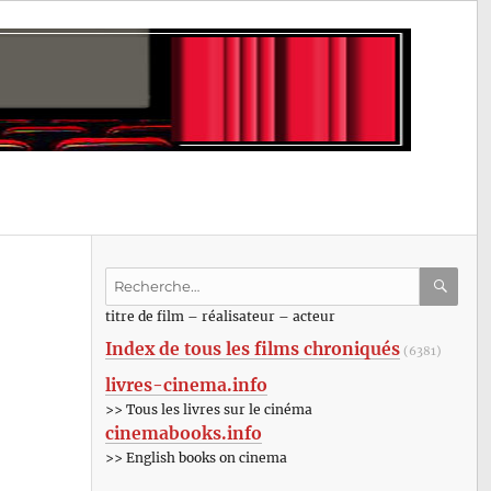
Recherche
pour
RECHE
OK
titre de film – réalisateur – acteur
:
Index de tous les films chroniqués
(6381)
livres-cinema.info
>> Tous les livres sur le cinéma
cinemabooks.info
>> English books on cinema