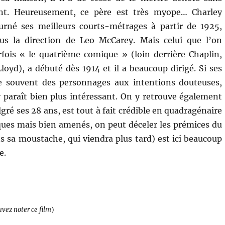
t. Heureusement, ce père est très myope… Charley
urné ses meilleurs courts-métrages à partir de 1925,
us la direction de Leo McCarey. Mais celui que l’on
ois « le quatrième comique » (loin derrière Chaplin,
loyd), a débuté dès 1914 et il a beaucoup dirigé. Si ses
te souvent des personnages aux intentions douteuses,
r
paraît bien plus intéressant. On y retrouve également
ré ses 28 ans, est tout à fait crédible en quadragénaire
ssiques mais bien amenés, on peut déceler les prémices du
s sa moustache, qui viendra plus tard) est ici beaucoup
e.
uvez noter ce film
)