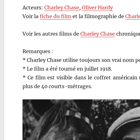
Acteurs:
Charley Chase
,
Oliver Hardy
Voir la
fiche du film
et la filmographie de
Charl
Voir les autres films de
Charley Chase
chroniqué
Remarques :
* Charley Chase utilise toujours son vrai nom pou
* Le film a été tourné en juillet 1918.
* Ce film est visible dans le coffret américai
plus de 40 courts-métrages.