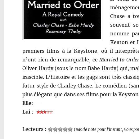
ménagemen
Chase a to
souvent so
nomme parf
Keaton et L
premiers films à la Keystone, où il interprè
n’ont rien de remarquable, ce
Married to Orde
Oliver Hardy (sous le nom Babe Hardy) qui, malg
irascible. L’histoire et les gags sont très cla
futur style de Charley Chase. Le comédien (san
plus élégant que dans ses films pour la Keyston
Elle
:
–
Lui
:
Lecteurs :
(
pas de note pour l'instant, vous po