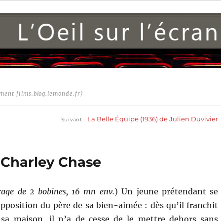
ment films.blog.lemonde.fr)
Publication
suivante :
La Belle Équipe (1936) de Julien Duvivier
Suivant
e Charley Chase
age de 2 bobines, 16 mn env.
) Un jeune prétendant se
opposition du père de sa bien-aimée : dès qu’il franchit
e sa maison, il n’a de cesse de le mettre dehors sans