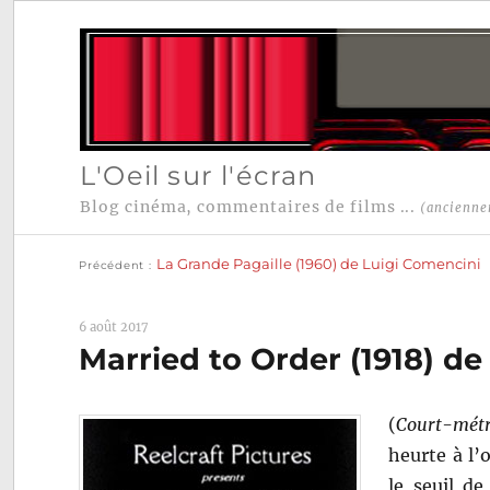
L'Oeil sur l'écran
Blog cinéma, commentaires de films ...
(ancienne
Publication
Navigation
précédente :
La Grande Pagaille (1960) de Luigi Comencini
Précédent
de
l’article
6 août 2017
Married to Order (1918) d
(
Court-métr
heurte à l’
le seuil d