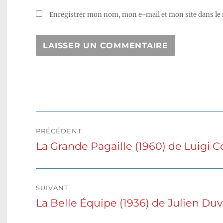
Enregistrer mon nom, mon e-mail et mon site dans le
Navigation
PRÉCÉDENT
de
La Grande Pagaille (1960) de Luigi 
Publication
précédente :
l’article
SUIVANT
La Belle Équipe (1936) de Julien Duv
Publication
suivante :