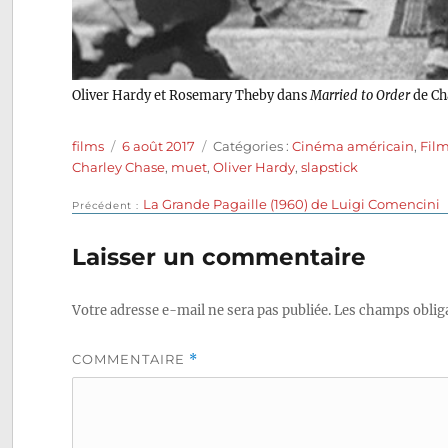
Oliver Hardy et Rosemary Theby dans
Married to Order
de Ch
Auteur
Publié
Catégories
films
6 août 2017
Catégories :
Cinéma américain
,
Film
le
Charley Chase
,
muet
,
Oliver Hardy
,
slapstick
Publication
La Grande Pagaille (1960) de Luigi Comencini
Navigation
Précédent
précédente :
de
Laisser un commentaire
l’article
Votre adresse e-mail ne sera pas publiée.
Les champs obliga
COMMENTAIRE
*