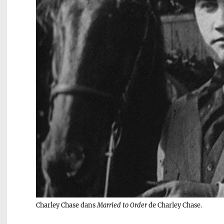
Charley Chase dans
Married to Order
de Charley Chase.