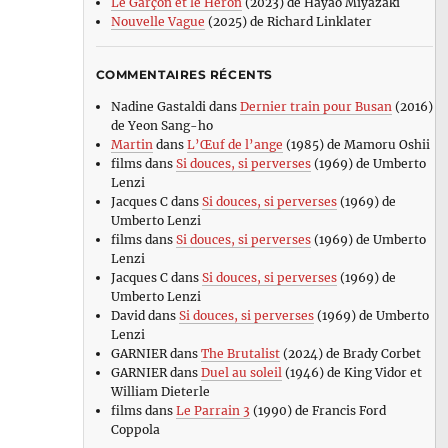
Le Garçon et le Héron
(2023) de Hayao Miyazaki
Nouvelle Vague
(2025) de Richard Linklater
COMMENTAIRES RÉCENTS
Nadine Gastaldi
dans
Dernier train pour Busan
(2016)
de Yeon Sang-ho
Martin
dans
L’Œuf de l’ange
(1985) de Mamoru Oshii
films
dans
Si douces, si perverses
(1969) de Umberto
Lenzi
Jacques C
dans
Si douces, si perverses
(1969) de
Umberto Lenzi
films
dans
Si douces, si perverses
(1969) de Umberto
Lenzi
Jacques C
dans
Si douces, si perverses
(1969) de
Umberto Lenzi
David
dans
Si douces, si perverses
(1969) de Umberto
Lenzi
GARNIER
dans
The Brutalist
(2024) de Brady Corbet
GARNIER
dans
Duel au soleil
(1946) de King Vidor et
William Dieterle
films
dans
Le Parrain 3
(1990) de Francis Ford
Coppola