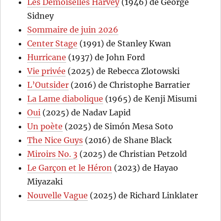
Les Demoiselles Harvey
(1946) de George
Sidney
Sommaire de juin 2026
Center Stage
(1991) de Stanley Kwan
Hurricane
(1937) de John Ford
Vie privée
(2025) de Rebecca Zlotowski
L’Outsider
(2016) de Christophe Barratier
La Lame diabolique
(1965) de Kenji Misumi
Oui
(2025) de Nadav Lapid
Un poète
(2025) de Simón Mesa Soto
The Nice Guys
(2016) de Shane Black
Miroirs No. 3
(2025) de Christian Petzold
Le Garçon et le Héron
(2023) de Hayao
Miyazaki
Nouvelle Vague
(2025) de Richard Linklater