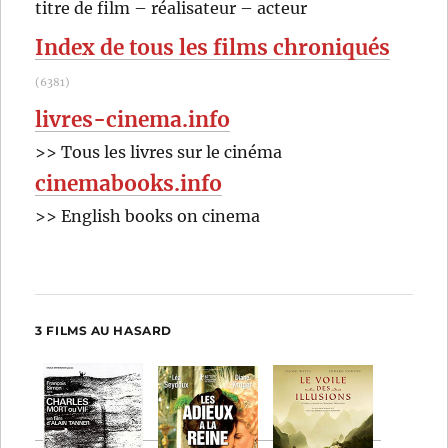
RECHER
OK
titre de film – réalisateur – acteur
Hu
:
Index de tous les films chroniqués
(6381)
livres-cinema.info
>> Tous les livres sur le cinéma
cinemabooks.info
>> English books on cinema
3 FILMS AU HASARD