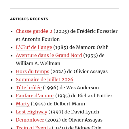
ARTICLES RÉCENTS
Chasse gardée 2
(2025) de Frédéric Forestier
et Antonin Fourlon
L’Œuf de l’ange
(1985) de Mamoru Oshii
Aventure dans le Grand Nord
(1953) de
William A. Wellman
Hors du temps
(2024) de Olivier Assayas
Sommaire de juillet 2026
Tête brûlée
(1996) de Wes Anderson
Fanfare d’amour
(1935) de Richard Pottier
Marty
(1955) de Delbert Mann
Lost Highway
(1997) de David Lynch
Demonlover
(2002) de Olivier Assayas
Train of Events
(1949) de Sidney Cole,