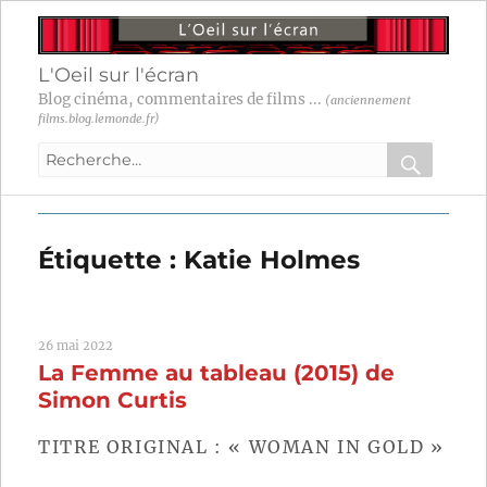
L'Oeil sur l'écran
Blog cinéma, commentaires de films ...
(anciennement
films.blog.lemonde.fr)
Recherche
pour
RECHER
OK
:
Étiquette :
Katie Holmes
26 mai 2022
La Femme au tableau (2015) de
Simon Curtis
TITRE ORIGINAL : « WOMAN IN GOLD »