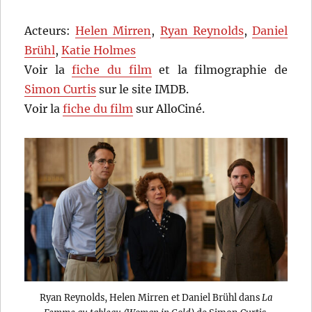
Acteurs:
Helen Mirren
,
Ryan Reynolds
,
Daniel
Brühl
,
Katie Holmes
Voir la
fiche du film
et la filmographie de
Simon Curtis
sur le site IMDB.
Voir la
fiche du film
sur AlloCiné.
Ryan Reynolds, Helen Mirren et Daniel Brühl dans
La