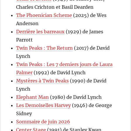
Charles Crichton et Basil Dearden
The Phoenician Scheme
(2025) de Wes
Anderson
Derrière les barreaux
(1929) de James
Parrott
Twin Peaks : The Return
(2017) de David
Lynch
Twin Peaks : Les 7 derniers jours de Laura
Palmer
(1992) de David Lynch
Mystères à Twin Peaks
(1990) de David
Lynch
Elephant Man
(1980) de David Lynch
Les Demoiselles Harvey
(1946) de George
Sidney
Sommaire de juin 2026
Center Stage
(1991) de Stanley Kwan