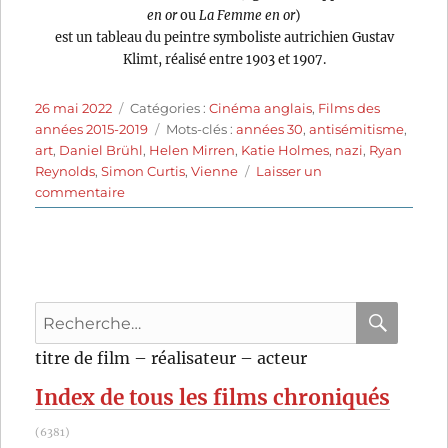
en or
ou
La Femme en or
)
est un tableau du peintre symboliste autrichien Gustav
Klimt, réalisé entre 1903 et 1907.
Publié
Catégories
26 mai 2022
Catégories :
Cinéma anglais
,
Films des
le
Étiquettes
années 2015-2019
Mots-clés :
années 30
,
antisémitisme
,
art
,
Daniel Brühl
,
Helen Mirren
,
Katie Holmes
,
nazi
,
Ryan
Reynolds
,
Simon Curtis
,
Vienne
Laisser un
sur
commentaire
La
Femme
au
tableau
(2015)
Recherche
de
Simon
pour
RECHER
OK
titre de film – réalisateur – acteur
Curtis
:
Index de tous les films chroniqués
(6381)