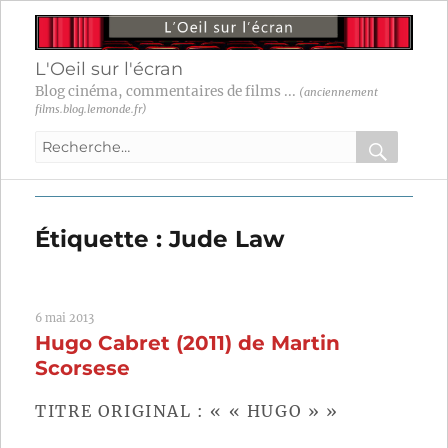
L'Oeil sur l'écran
Blog cinéma, commentaires de films ...
(anciennement
films.blog.lemonde.fr)
Recherche
pour
RECHER
OK
:
Étiquette :
Jude Law
6 mai 2013
Hugo Cabret (2011) de Martin
Scorsese
TITRE ORIGINAL : « « HUGO » »