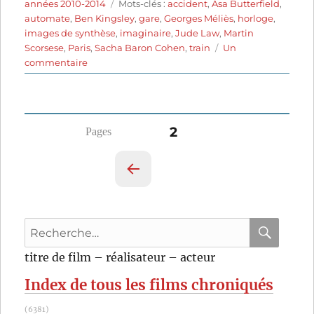
le
Étiquettes
années 2010-2014
Mots-clés :
accident
,
Asa Butterfield
,
automate
,
Ben Kingsley
,
gare
,
Georges Méliès
,
horloge
,
images de synthèse
,
imaginaire
,
Jude Law
,
Martin
Scorsese
,
Paris
,
Sacha Baron Cohen
,
train
Un
sur
commentaire
Hugo
Cabret
(2011)
de
Pagination
PAGE
2
Martin
Scorsese
des
PAG
publications
E
PRÉ
Recherche
CÉD
pour
ENT
RECHER
OK
titre de film – réalisateur – acteur
E
:
Index de tous les films chroniqués
(6381)