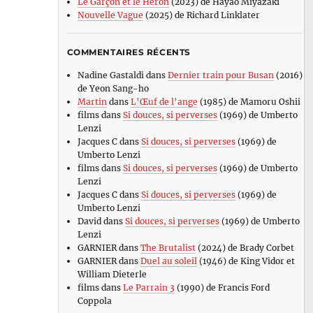
Le Garçon et le Héron
(2023) de Hayao Miyazaki
Nouvelle Vague
(2025) de Richard Linklater
COMMENTAIRES RÉCENTS
Nadine Gastaldi
dans
Dernier train pour Busan
(2016)
de Yeon Sang-ho
Martin
dans
L’Œuf de l’ange
(1985) de Mamoru Oshii
films
dans
Si douces, si perverses
(1969) de Umberto
Lenzi
Jacques C
dans
Si douces, si perverses
(1969) de
Umberto Lenzi
films
dans
Si douces, si perverses
(1969) de Umberto
Lenzi
Jacques C
dans
Si douces, si perverses
(1969) de
Umberto Lenzi
David
dans
Si douces, si perverses
(1969) de Umberto
Lenzi
GARNIER
dans
The Brutalist
(2024) de Brady Corbet
GARNIER
dans
Duel au soleil
(1946) de King Vidor et
William Dieterle
films
dans
Le Parrain 3
(1990) de Francis Ford
Coppola