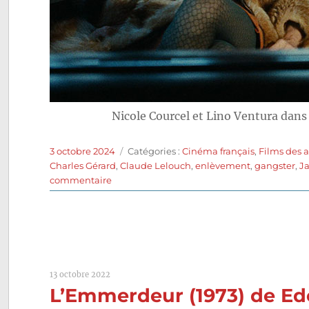
Nicole Courcel et Lino Ventura dan
Publié
Catégories
3 octobre 2024
Catégories :
Cinéma français
,
Films des 
le
Charles Gérard
,
Claude Lelouch
,
enlèvement
,
gangster
,
J
sur
commentaire
L’aventure,
c’est
l’aventure
(1972)
de
Claude
13 octobre 2022
Lelouch
L’Emmerdeur (1973) de Ed