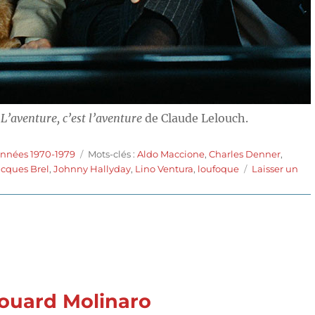
s
L’aventure, c’est l’aventure
de Claude Lelouch.
Étiquettes
années 1970-1979
Mots-clés :
Aldo Maccione
,
Charles Denner
,
acques Brel
,
Johnny Hallyday
,
Lino Ventura
,
loufoque
Laisser un
ouard Molinaro