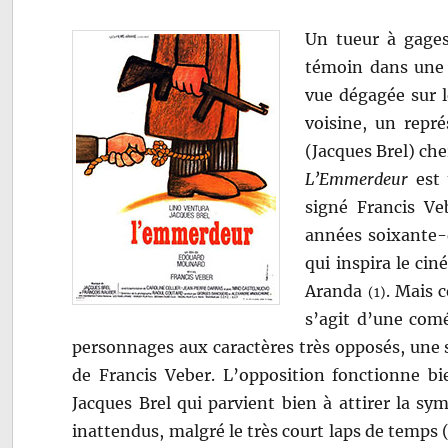
Un tueur à gages
témoin dans une a
vue dégagée sur l
voisine, un repr
(Jacques Brel) che
L’Emmerdeur
est 
signé Francis Ve
années soixante-d
qui inspira le ci
Aranda
. Mais c
(1)
s’agit d’une comé
personnages aux caractères très opposés, une 
de Francis Veber. L’opposition fonctionne bie
Jacques Brel qui parvient bien à attirer la s
inattendus, malgré le très court laps de temps 