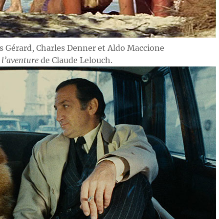
es Gérard, Charles Denner et Aldo Maccione
t l’aventure
de Claude Lelouch.