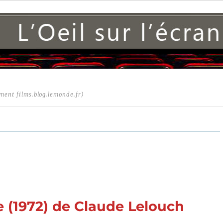
ment films.blog.lemonde.fr)
re (1972) de Claude Lelouch