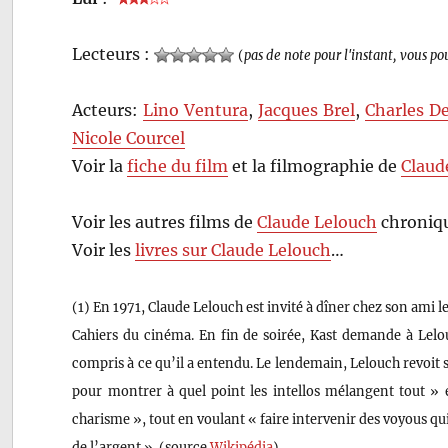
Lecteurs :
(
pas de note pour l'instant, vous po
Acteurs:
Lino Ventura
,
Jacques Brel
,
Charles D
Nicole Courcel
Voir la
fiche du film
et la filmographie de
Claud
Voir les autres films de
Claude Lelouch
chroniqu
Voir les
livres sur Claude Lelouch
…
(1) En 1971, Claude Lelouch est invité à dîner chez son ami l
Cahiers du cinéma. En fin de soirée, Kast demande à Lelo
compris à ce qu’il a entendu. Le lendemain, Lelouch revoit so
pour montrer à quel point les intellos mélangent tout » e
charisme », tout en voulant « faire intervenir des voyous qui 
de l’argent ». (source
Wikipédia
)