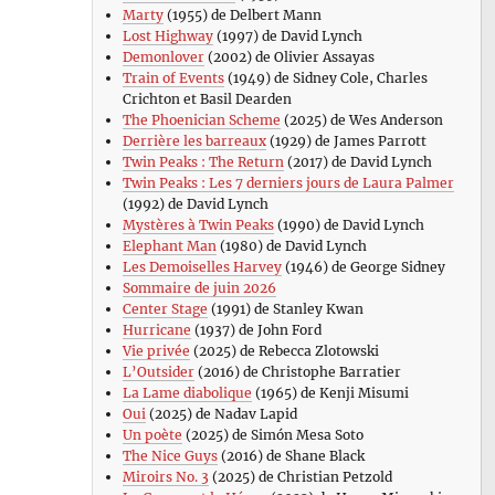
Marty
(1955) de Delbert Mann
Lost Highway
(1997) de David Lynch
Demonlover
(2002) de Olivier Assayas
Train of Events
(1949) de Sidney Cole, Charles
Crichton et Basil Dearden
The Phoenician Scheme
(2025) de Wes Anderson
Derrière les barreaux
(1929) de James Parrott
Twin Peaks : The Return
(2017) de David Lynch
Twin Peaks : Les 7 derniers jours de Laura Palmer
(1992) de David Lynch
Mystères à Twin Peaks
(1990) de David Lynch
Elephant Man
(1980) de David Lynch
Les Demoiselles Harvey
(1946) de George Sidney
Sommaire de juin 2026
Center Stage
(1991) de Stanley Kwan
Hurricane
(1937) de John Ford
Vie privée
(2025) de Rebecca Zlotowski
L’Outsider
(2016) de Christophe Barratier
La Lame diabolique
(1965) de Kenji Misumi
Oui
(2025) de Nadav Lapid
Un poète
(2025) de Simón Mesa Soto
The Nice Guys
(2016) de Shane Black
Miroirs No. 3
(2025) de Christian Petzold