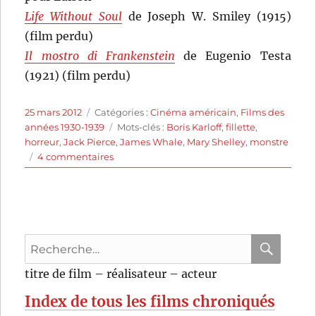
Life Without Soul
de Joseph W. Smiley (1915)
(film perdu)
Il mostro di Frankenstein
de Eugenio Testa
(1921) (film perdu)
Publié
Catégories
25 mars 2012
Catégories :
Cinéma américain
,
Films des
le
Étiquettes
années 1930-1939
Mots-clés :
Boris Karloff
,
fillette
,
horreur
,
Jack Pierce
,
James Whale
,
Mary Shelley
,
monstre
sur
4 commentaires
Frankenstein
(1931)
de
James
Whale
Recherche
pour
RECHER
OK
titre de film – réalisateur – acteur
:
Index de tous les films chroniqués