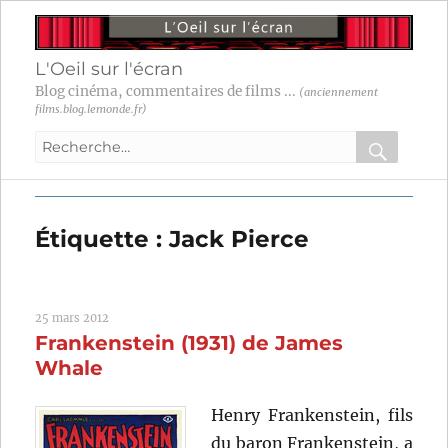
L'Oeil sur l'écran
Blog cinéma, commentaires de films ...
(anciennement
films.blog.lemonde.fr)
Recherche
pour
RECHER
OK
:
Étiquette :
Jack Pierce
25 mars 2012
Frankenstein (1931) de James
Whale
Henry Frankenstein, fils
du baron Frankenstein, a