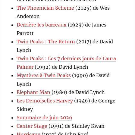
The Phoenician Scheme
(2025) de Wes
Anderson
Derrière les barreaux
(1929) de James
Parrott
Twin Peaks : The Return
(2017) de David
Lynch
Twin Peaks : Les 7 derniers jours de Laura
Palmer
(1992) de David Lynch
Mystères à Twin Peaks
(1990) de David
Lynch
Elephant Man
(1980) de David Lynch
Les Demoiselles Harvey
(1946) de George
Sidney
Sommaire de juin 2026
Center Stage
(1991) de Stanley Kwan
Hurricane
(1937) de John Ford