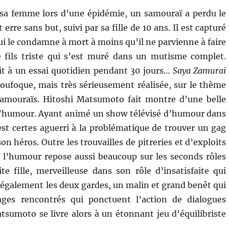
 sa femme lors d’une épidémie, un samouraï a perdu le
erre sans but, suivi par sa fille de 10 ans. Il est capturé
ui le condamne à mort à moins qu’il ne parvienne à faire
e fils triste qui s’est muré dans un mutisme complet.
roit à un essai quotidien pendant 30 jours…
Saya Zamurai
oufoque, mais très sérieusement réalisée, sur le thème
 samouraïs. Hitoshi Matsumoto fait montre d’une belle
 l’humour. Ayant animé un show télévisé d’humour dans
 est certes aguerri à la problématique de trouver un gag
n héros. Outre les trouvailles de pitreries et d’exploits
, l’humour repose aussi beaucoup sur les seconds rôles
te fille, merveilleuse dans son rôle d’insatisfaite qui
et également les deux gardes, un malin et grand benêt qui
ages rencontrés qui ponctuent l’action de dialogues
tsumoto se livre alors à un étonnant jeu d’équilibriste