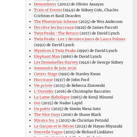
Demonlover
(2002) de Olivier Assayas
Train of Events
(1949) de Sidney Cole, Charles
Crichton et Basil Dearden
The Phoenician Scheme
(2025) de Wes Anderson
Derrière les barreaux
(1929) de James Parrott
Twin Peaks : The Return
(2017) de David Lynch
Twin Peaks : Les 7 derniers jours de Laura Palmer
(1992) de David Lynch
Mystères à Twin Peaks
(1990) de David Lynch
Elephant Man
(1980) de David Lynch
Les Demoiselles Harvey
(1946) de George Sidney
Sommaire de juin 2026
Center Stage
(1991) de Stanley Kwan
Hurricane
(1937) de John Ford
Vie privée
(2025) de Rebecca Zlotowski
L’Outsider
(2016) de Christophe Barratier
La Lame diabolique
(1965) de Kenji Misumi
Oui
(2025) de Nadav Lapid
Un poète
(2025) de Simón Mesa Soto
The Nice Guys
(2016) de Shane Black
Miroirs No. 3
(2025) de Christian Petzold
Le Garçon et le Héron
(2023) de Hayao Miyazaki
Nouvelle Vague
(2025) de Richard Linklater