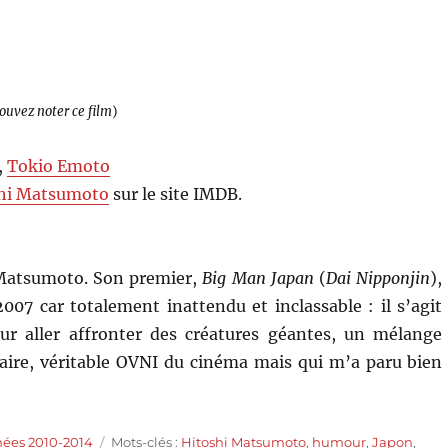
pouvez noter ce film
)
,
Tokio Emoto
hi Matsumoto
sur le site IMDB.
 Matsumoto. Son premier,
Big Man Japan
(
Dai Nipponjin
),
007 car totalement inattendu et inclassable : il s’agit
 aller affronter des créatures géantes, un mélange
ire, véritable OVNI du cinéma mais qui m’a paru bien
Étiquettes
nées 2010-2014
Mots-clés :
Hitoshi Matsumoto
,
humour
,
Japon
,