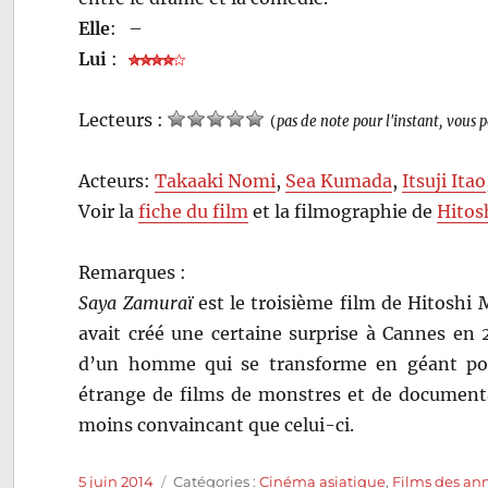
Elle
:
–
Lui
:
Lecteurs :
(
pas de note pour l'instant, vous 
Acteurs:
Takaaki Nomi
,
Sea Kumada
,
Itsuji Itao
Voir la
fiche du film
et la filmographie de
Hitos
Remarques :
Saya Zamuraï
est le troisième film de Hitoshi
avait créé une certaine surprise à Cannes en 2
d’un homme qui se transforme en géant pour
étrange de films de monstres et de documenta
moins convaincant que celui-ci.
Publié
Catégories
5 juin 2014
Catégories :
Cinéma asiatique
,
Films des an