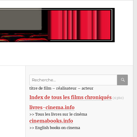
Recherche
pour
RECHE
OK
titre de film – réalisateur – acteur
:
Index de tous les films chroniqués
(6380)
livres-cinema.info
>> Tous les livres sur le cinéma
cinemabooks.info
>> English books on cinema