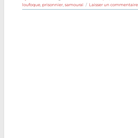
le
loufoque
,
prisonnier
,
samouraï
Laisser un commentair