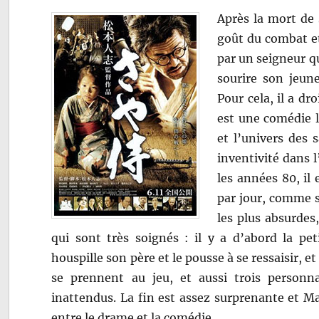
Après la mort de
goût du combat et 
par un seigneur q
sourire son jeun
Pour cela, il a d
est une comédie l
et l’univers des
inventivité dans
les années 80, il
par jour, comme so
les plus absurdes
qui sont très soignés : il y a d’abord la peti
houspille son père et le pousse à se ressaisir, 
se prennent au jeu, et aussi trois personn
inattendus. La fin est assez surprenante et Ma
entre le drame et la comédie.