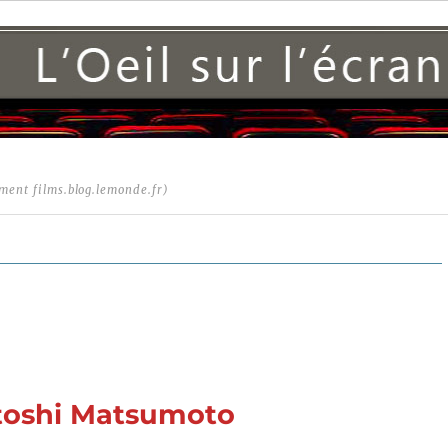
ment films.blog.lemonde.fr)
itoshi Matsumoto