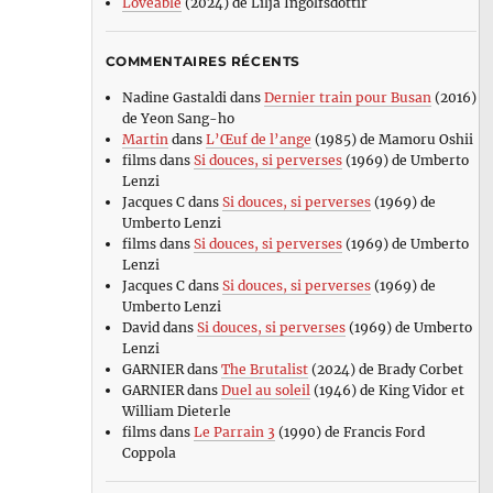
Loveable
(2024) de Lilja Ingolfsdottir
COMMENTAIRES RÉCENTS
Nadine Gastaldi
dans
Dernier train pour Busan
(2016)
de Yeon Sang-ho
Martin
dans
L’Œuf de l’ange
(1985) de Mamoru Oshii
films
dans
Si douces, si perverses
(1969) de Umberto
Lenzi
Jacques C
dans
Si douces, si perverses
(1969) de
Umberto Lenzi
films
dans
Si douces, si perverses
(1969) de Umberto
Lenzi
Jacques C
dans
Si douces, si perverses
(1969) de
Umberto Lenzi
David
dans
Si douces, si perverses
(1969) de Umberto
Lenzi
GARNIER
dans
The Brutalist
(2024) de Brady Corbet
GARNIER
dans
Duel au soleil
(1946) de King Vidor et
William Dieterle
films
dans
Le Parrain 3
(1990) de Francis Ford
Coppola