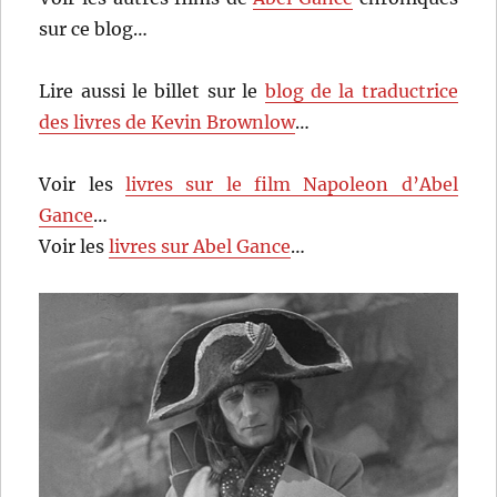
sur ce blog…
Lire aussi le billet sur le
blog de la traductrice
des livres de Kevin Brownlow
…
Voir les
livres sur le film Napoleon d’Abel
Gance
…
Voir les
livres sur Abel Gance
…