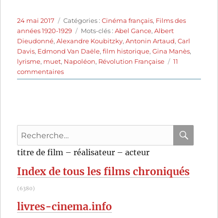
Publié
Catégories
24 mai 2017
Catégories :
Cinéma français
,
Films des
le
Étiquettes
années 1920-1929
Mots-clés :
Abel Gance
,
Albert
Dieudonné
,
Alexandre Koubitzky
,
Antonin Artaud
,
Carl
Davis
,
Edmond Van Daële
,
film historique
,
Gina Manès
,
lyrisme
,
muet
,
Napoléon
,
Révolution Française
11
sur
commentaires
Napoléon
(1927)
d’Abel
Gance
Recherche
pour
RECHER
OK
titre de film – réalisateur – acteur
:
Index de tous les films chroniqués
(6380)
livres-cinema.info