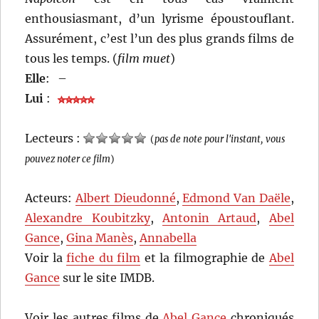
enthousiasmant, d’un lyrisme époustouflant.
Assurément, c’est l’un des plus grands films de
tous les temps. (
film muet
)
Elle
:
–
Lui
:
Lecteurs :
(
pas de note pour l'instant, vous
pouvez noter ce film
)
Acteurs:
Albert Dieudonné
,
Edmond Van Daële
,
Alexandre Koubitzky
,
Antonin Artaud
,
Abel
Gance
,
Gina Manès
,
Annabella
Voir la
fiche du film
et la filmographie de
Abel
Gance
sur le site IMDB.
Voir les autres films de
Abel Gance
chroniqués