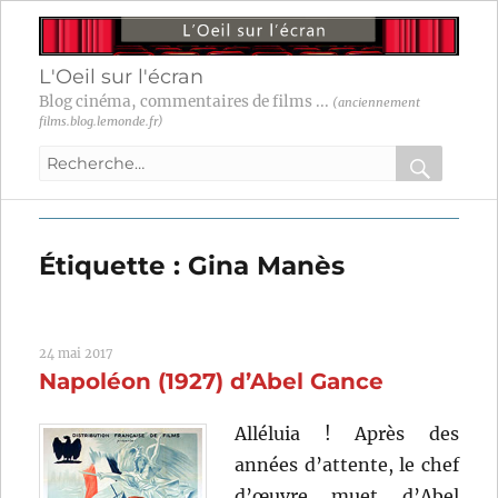
L'Oeil sur l'écran
Blog cinéma, commentaires de films ...
(anciennement
films.blog.lemonde.fr)
Recherche
pour
RECHER
OK
:
Étiquette :
Gina Manès
24 mai 2017
Napoléon (1927) d’Abel Gance
Alléluia ! Après des
années d’attente, le chef
d’œuvre muet d’Abel