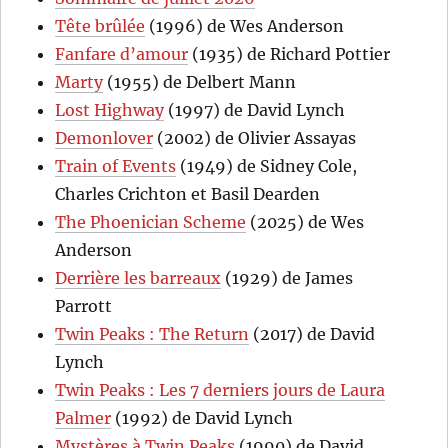
Tête brûlée
(1996) de Wes Anderson
Fanfare d’amour
(1935) de Richard Pottier
Marty
(1955) de Delbert Mann
Lost Highway
(1997) de David Lynch
Demonlover
(2002) de Olivier Assayas
Train of Events
(1949) de Sidney Cole,
Charles Crichton et Basil Dearden
The Phoenician Scheme
(2025) de Wes
Anderson
Derrière les barreaux
(1929) de James
Parrott
Twin Peaks : The Return
(2017) de David
Lynch
Twin Peaks : Les 7 derniers jours de Laura
Palmer
(1992) de David Lynch
Mystères à Twin Peaks
(1990) de David