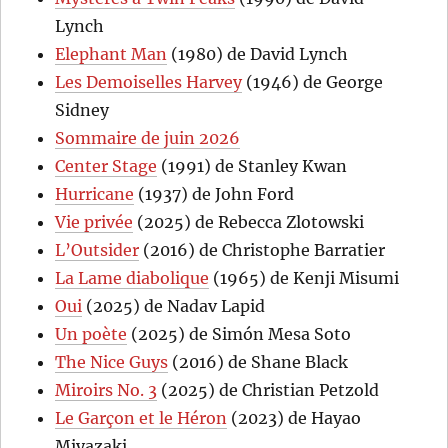
Lynch
Elephant Man
(1980) de David Lynch
Les Demoiselles Harvey
(1946) de George
Sidney
Sommaire de juin 2026
Center Stage
(1991) de Stanley Kwan
Hurricane
(1937) de John Ford
Vie privée
(2025) de Rebecca Zlotowski
L’Outsider
(2016) de Christophe Barratier
La Lame diabolique
(1965) de Kenji Misumi
Oui
(2025) de Nadav Lapid
Un poète
(2025) de Simón Mesa Soto
The Nice Guys
(2016) de Shane Black
Miroirs No. 3
(2025) de Christian Petzold
Le Garçon et le Héron
(2023) de Hayao
Miyazaki