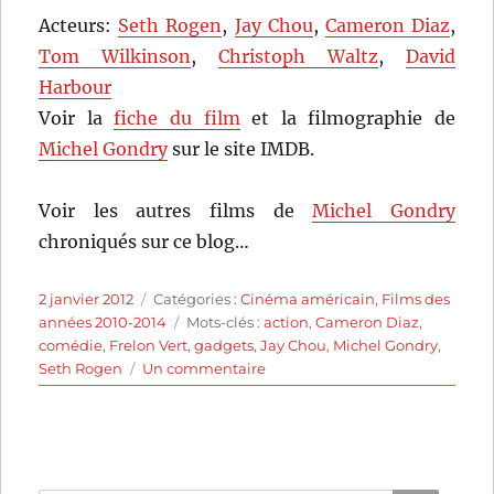
Acteurs:
Seth Rogen
,
Jay Chou
,
Cameron Diaz
,
Tom Wilkinson
,
Christoph Waltz
,
David
Harbour
Voir la
fiche du film
et la filmographie de
Michel Gondry
sur le site IMDB.
Voir les autres films de
Michel Gondry
chroniqués sur ce blog…
Publié
Catégories
2 janvier 2012
Catégories :
Cinéma américain
,
Films des
le
Étiquettes
années 2010-2014
Mots-clés :
action
,
Cameron Diaz
,
comédie
,
Frelon Vert
,
gadgets
,
Jay Chou
,
Michel Gondry
,
sur
Seth Rogen
Un commentaire
The
Green
Hornet
(2011)
de