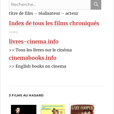
Recherche
Michel
Gondry
pour
RECHER
OK
titre de film – réalisateur – acteur
:
Index de tous les films chroniqués
(6382)
livres-cinema.info
>> Tous les livres sur le cinéma
cinemabooks.info
>> English books on cinema
3 FILMS AU HASARD