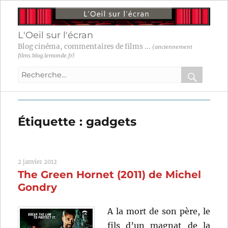
L'Oeil sur l'écran
Blog cinéma, commentaires de films ...
(anciennement
films.blog.lemonde.fr)
Recherche
pour
RECHER
OK
:
Étiquette :
gadgets
2 janvier 2012
The Green Hornet (2011) de Michel
Gondry
A la mort de son père, le
fils d’un magnat de la