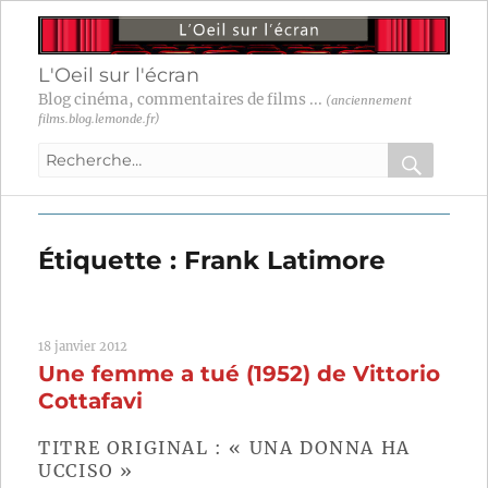
L'Oeil sur l'écran
Blog cinéma, commentaires de films ...
(anciennement
films.blog.lemonde.fr)
Recherche
pour
RECHER
OK
:
Étiquette :
Frank Latimore
18 janvier 2012
Une femme a tué (1952) de Vittorio
Cottafavi
TITRE ORIGINAL : « UNA DONNA HA
UCCISO »