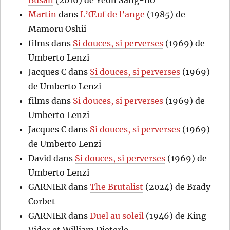
Busan
(2016) de Yeon Sang-ho
Martin
dans
L’Œuf de l’ange
(1985) de
Mamoru Oshii
films
dans
Si douces, si perverses
(1969) de
Umberto Lenzi
Jacques C
dans
Si douces, si perverses
(1969)
de Umberto Lenzi
films
dans
Si douces, si perverses
(1969) de
Umberto Lenzi
Jacques C
dans
Si douces, si perverses
(1969)
de Umberto Lenzi
David
dans
Si douces, si perverses
(1969) de
Umberto Lenzi
GARNIER
dans
The Brutalist
(2024) de Brady
Corbet
GARNIER
dans
Duel au soleil
(1946) de King