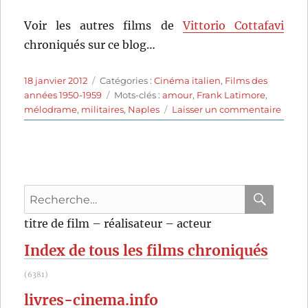
Voir les autres films de
Vittorio Cottafavi
chroniqués sur ce blog…
Publié
Catégories
18 janvier 2012
Catégories :
Cinéma italien
,
Films des
le
Étiquettes
années 1950-1959
Mots-clés :
amour
,
Frank Latimore
,
sur
mélodrame
,
militaires
,
Naples
Laisser un commentaire
Une
femm
a
tué
(1952)
Recherche
de
Vittor
pour
RECHER
OK
titre de film – réalisateur – acteur
Cottaf
:
Index de tous les films chroniqués
(6381)
livres-cinema.info