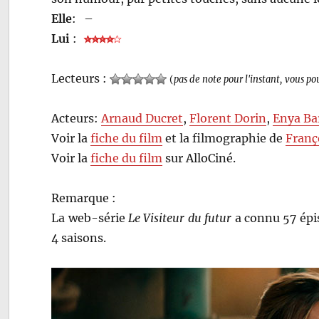
Elle
:
–
Lui
:
Lecteurs :
(
pas de note pour l'instant, vous po
Acteurs:
Arnaud Ducret
,
Florent Dorin
,
Enya Ba
Voir la
fiche du film
et la filmographie de
Franç
Voir la
fiche du film
sur AlloCiné.
Remarque :
La web-série
Le Visiteur du futur
a connu 57 épis
4 saisons.