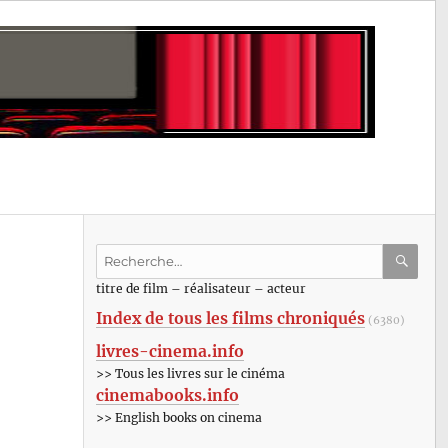
Recherche
pour
RECHE
OK
titre de film – réalisateur – acteur
:
Index de tous les films chroniqués
(6380)
livres-cinema.info
>> Tous les livres sur le cinéma
cinemabooks.info
>> English books on cinema