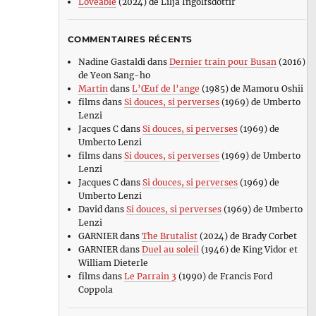
Loveable
(2024) de Lilja Ingolfsdottir
COMMENTAIRES RÉCENTS
Nadine Gastaldi
dans
Dernier train pour Busan
(2016)
de Yeon Sang-ho
Martin
dans
L’Œuf de l’ange
(1985) de Mamoru Oshii
films
dans
Si douces, si perverses
(1969) de Umberto
Lenzi
Jacques C
dans
Si douces, si perverses
(1969) de
Umberto Lenzi
films
dans
Si douces, si perverses
(1969) de Umberto
Lenzi
Jacques C
dans
Si douces, si perverses
(1969) de
Umberto Lenzi
David
dans
Si douces, si perverses
(1969) de Umberto
Lenzi
GARNIER
dans
The Brutalist
(2024) de Brady Corbet
GARNIER
dans
Duel au soleil
(1946) de King Vidor et
William Dieterle
films
dans
Le Parrain 3
(1990) de Francis Ford
Coppola