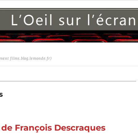
ment films.blog.lemonde.fr)
s
) de François Descraques