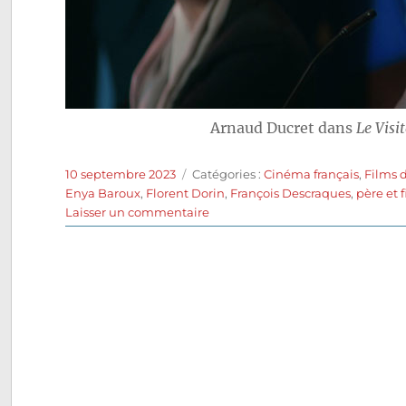
Arnaud Ducret dans
Le Visi
Publié
Catégories
10 septembre 2023
Catégories :
Cinéma français
,
Films 
le
Enya Baroux
,
Florent Dorin
,
François Descraques
,
père et f
sur
Laisser un commentaire
Le
Visiteur
du
futur
(2022)
de
François
Descraques