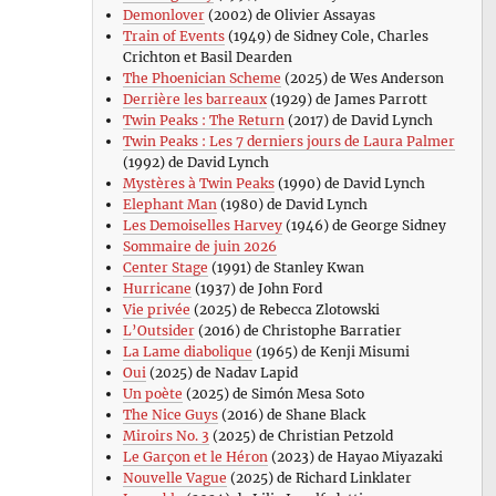
Demonlover
(2002) de Olivier Assayas
Train of Events
(1949) de Sidney Cole, Charles
Crichton et Basil Dearden
The Phoenician Scheme
(2025) de Wes Anderson
Derrière les barreaux
(1929) de James Parrott
Twin Peaks : The Return
(2017) de David Lynch
Twin Peaks : Les 7 derniers jours de Laura Palmer
(1992) de David Lynch
Mystères à Twin Peaks
(1990) de David Lynch
Elephant Man
(1980) de David Lynch
Les Demoiselles Harvey
(1946) de George Sidney
Sommaire de juin 2026
Center Stage
(1991) de Stanley Kwan
Hurricane
(1937) de John Ford
Vie privée
(2025) de Rebecca Zlotowski
L’Outsider
(2016) de Christophe Barratier
La Lame diabolique
(1965) de Kenji Misumi
Oui
(2025) de Nadav Lapid
Un poète
(2025) de Simón Mesa Soto
The Nice Guys
(2016) de Shane Black
Miroirs No. 3
(2025) de Christian Petzold
Le Garçon et le Héron
(2023) de Hayao Miyazaki
Nouvelle Vague
(2025) de Richard Linklater