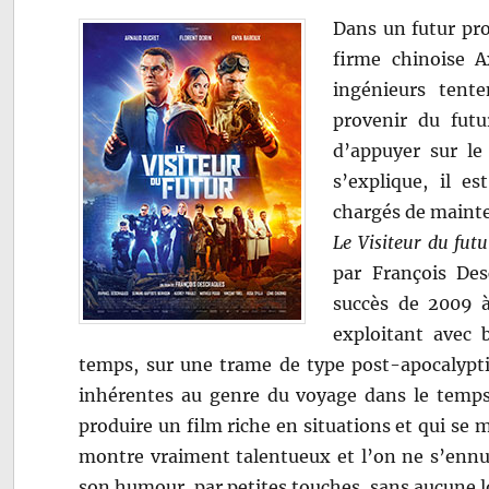
Dans un futur pro
firme chinoise A
ingénieurs tent
provenir du futu
d’appuyer sur le
s’explique, il e
chargés de mainte
Le Visiteur du futu
par François De
succès de 2009 à 
exploitant avec
temps, sur une trame de type post-apocalyptiq
inhérentes au genre du voyage dans le temps
produire un film riche en situations et qui se 
montre vraiment talentueux et l’on ne s’ennu
son humour, par petites touches, sans aucune l