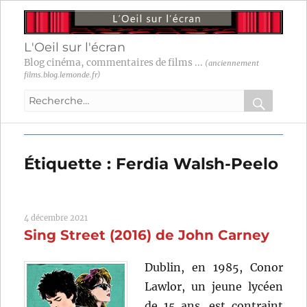
L'Oeil sur l'écran
Blog cinéma, commentaires de films ...
(anciennement
films.blog.lemonde.fr)
Recherche
pour
RECHER
OK
:
Étiquette :
Ferdia Walsh-Peelo
4 décembre 2021
Sing Street (2016) de John Carney
Dublin, en 1985, Conor
Lawlor, un jeune lycéen
de 15 ans, est contraint