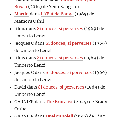
Busan
(2016) de Yeon Sang-ho
Martin
dans
L’Œuf de l’ange
(1985) de
Mamoru Oshii
films
dans
Si douces, si perverses
(1969) de
Umberto Lenzi
Jacques C
dans
Si douces, si perverses
(1969)
de Umberto Lenzi
films
dans
Si douces, si perverses
(1969) de
Umberto Lenzi
Jacques C
dans
Si douces, si perverses
(1969)
de Umberto Lenzi
David
dans
Si douces, si perverses
(1969) de
Umberto Lenzi
GARNIER
dans
The Brutalist
(2024) de Brady
Corbet
GARNIER
dans
Duel au soleil
(1946) de King