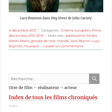
Lucy Boynton dans
Sing Street
de John Carney.
Publié
Catégories
4 décembre 2021
Catégories :
Cinéma européen
,
Films
le
Étiquettes
des années 2015-2019
Mots-clés :
adolescents
,
Ferdia
Walsh-Peelo
,
groupe de rock
,
Irlande
,
Jack Reynor
,
Lucy
sur
Boynton
,
musique
Laisser un commentaire
Sing
Street
(2016)
de
John
Recherche
Carney
pour
RECHER
OK
titre de film – réalisateur – acteur
:
Index de tous les films chroniqués
(6381)