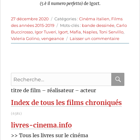
(5 è il numero perfetto)
de Igort.
Publié
Catégories
27 décembre 2020
Catégories :
Cinéma italien
,
Films
le
Étiquettes
des années 2015-2019
Mots-clés :
bande dessinée
,
Carlo
Buccirosso
,
Igor Tuveri
,
Igort
,
Mafia
,
Naples
,
Toni Servillo
,
sur
Valeria Golino
,
vengeance
Laisser un commentaire
5
est
le
numéro
parfait
Recherche
(2019)
de
pour
RECHER
OK
titre de film – réalisateur – acteur
Igor
:
Tuveri
Index de tous les films chroniqués
(6381)
livres-cinema.info
>> Tous les livres sur le cinéma