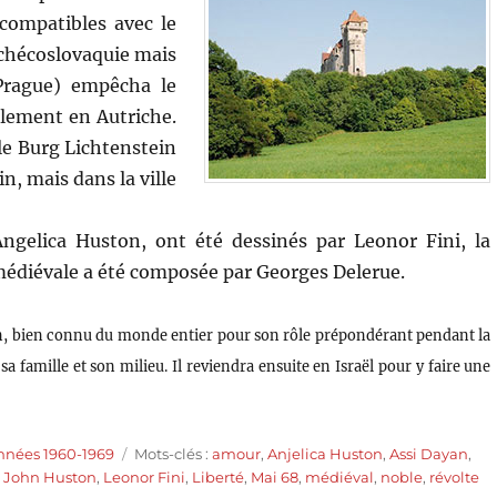
ncompatibles avec le
Tchécoslovaquie mais
 Prague) empêcha le
alement en Autriche.
le Burg Lichtenstein
n, mais dans la ville
gelica Huston, ont été dessinés par Leonor Fini, la
 médiévale a été composée par Georges Delerue.
ien, bien connu du monde entier pour son rôle prépondérant pendant la
sa famille et son milieu. Il reviendra ensuite en Israël pour y faire une
Étiquettes
nnées 1960-1969
Mots-clés :
amour
,
Anjelica Huston
,
Assi Dayan
,
,
John Huston
,
Leonor Fini
,
Liberté
,
Mai 68
,
médiéval
,
noble
,
révolte