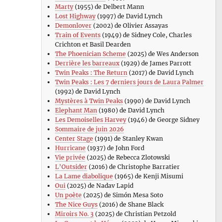
Marty
(1955) de Delbert Mann
Lost Highway
(1997) de David Lynch
Demonlover
(2002) de Olivier Assayas
Train of Events
(1949) de Sidney Cole, Charles
Crichton et Basil Dearden
The Phoenician Scheme
(2025) de Wes Anderson
Derrière les barreaux
(1929) de James Parrott
Twin Peaks : The Return
(2017) de David Lynch
Twin Peaks : Les 7 derniers jours de Laura Palmer
(1992) de David Lynch
Mystères à Twin Peaks
(1990) de David Lynch
Elephant Man
(1980) de David Lynch
Les Demoiselles Harvey
(1946) de George Sidney
Sommaire de juin 2026
Center Stage
(1991) de Stanley Kwan
Hurricane
(1937) de John Ford
Vie privée
(2025) de Rebecca Zlotowski
L’Outsider
(2016) de Christophe Barratier
La Lame diabolique
(1965) de Kenji Misumi
Oui
(2025) de Nadav Lapid
Un poète
(2025) de Simón Mesa Soto
The Nice Guys
(2016) de Shane Black
Miroirs No. 3
(2025) de Christian Petzold