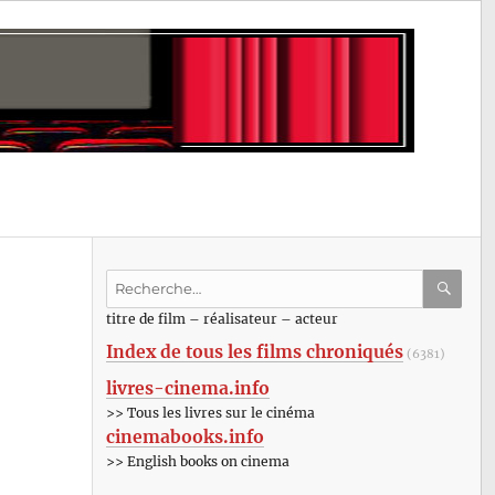
Recherche
pour
RECHE
OK
titre de film – réalisateur – acteur
:
Index de tous les films chroniqués
(6381)
livres-cinema.info
>> Tous les livres sur le cinéma
cinemabooks.info
>> English books on cinema