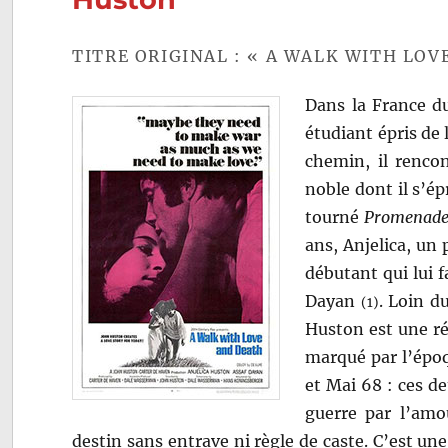
TITRE ORIGINAL : « A WALK WITH LOV
Dans la France du
étudiant épris de l
chemin, il rencon
noble dont il s’é
tourné
Promenade 
ans, Anjelica, un 
débutant qui lui f
Dayan
. Loin d
(1)
Huston est une réf
marqué par l’épo
et Mai 68 : ces d
guerre par l’amou
destin sans entrave ni règle de caste. C’est une 