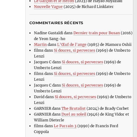
Le Garçon et le Héron
(2023) de Hayao Miyazaki
Nouvelle Vague
(2025) de Richard Linklater
COMMENTAIRES RÉCENTS
Nadine Gastaldi
dans
Dernier train pour Busan
(2016)
de Yeon Sang-ho
Martin
dans
L’Œuf de l’ange
(1985) de Mamoru Oshii
films
dans
Si douces, si perverses
(1969) de Umberto
Lenzi
Jacques C
dans
Si douces, si perverses
(1969) de
Umberto Lenzi
films
dans
Si douces, si perverses
(1969) de Umberto
Lenzi
Jacques C
dans
Si douces, si perverses
(1969) de
Umberto Lenzi
David
dans
Si douces, si perverses
(1969) de Umberto
Lenzi
GARNIER
dans
The Brutalist
(2024) de Brady Corbet
GARNIER
dans
Duel au soleil
(1946) de King Vidor et
William Dieterle
films
dans
Le Parrain 3
(1990) de Francis Ford
Coppola