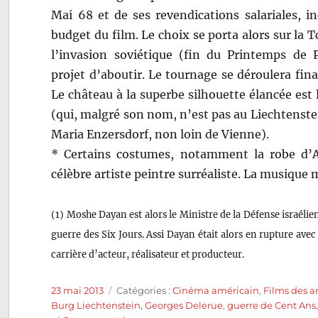
Mai 68 et de ses revendications salariales, i
budget du film. Le choix se porta alors sur la 
l’invasion soviétique (fin du Printemps de
projet d’aboutir. Le tournage se déroulera fin
Le château à la superbe silhouette élancée est 
(qui, malgré son nom, n’est pas au Liechtenstei
Maria Enzersdorf, non loin de Vienne).
* Certains costumes, notamment la robe d’An
célèbre artiste peintre surréaliste. La musique
(1) Moshe Dayan est alors le Ministre de la Défense israél
guerre des Six Jours. Assi Dayan était alors en rupture avec 
carrière d’acteur, réalisateur et producteur.
Publié
Catégories
23 mai 2013
Catégories :
Cinéma américain
,
Films des a
le
Burg Liechtenstein
,
Georges Delerue
,
guerre de Cent Ans