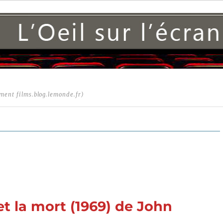
ment films.blog.lemonde.fr)
t la mort (1969) de John