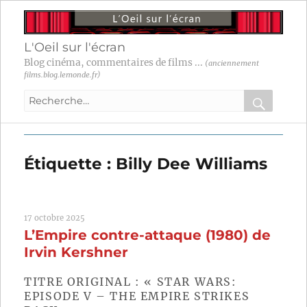
L'Oeil sur l'écran
Blog cinéma, commentaires de films ...
(anciennement
films.blog.lemonde.fr)
Recherche
pour
RECHER
OK
:
Étiquette :
Billy Dee Williams
17 octobre 2025
L’Empire contre-attaque (1980) de
Irvin Kershner
TITRE ORIGINAL : « STAR WARS:
EPISODE V – THE EMPIRE STRIKES