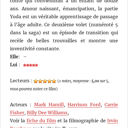
conte qui conviendrait à un enfant de douze
ans. Amour naissant, émancipation, la partie
Yoda est un véritable apprentissage de passage
à l’âge adulte. Ce deuxième volet (numéroté 5
dans la saga) est un épisode de transition qui
recèle de belles trouvailles et montre une
inventivité constante.
Elle
:
–
Lui
:
Lecteurs :
(
1 notes, moyenne :
5,00
sur 5
,
vous pouvez noter ce film)
Acteurs :
Mark Hamill
,
Harrison Ford
,
Carrie
Fisher
,
Billy Dee Williams
,
Voir la
fiche du film
et la filmographie de
Irvin