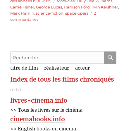
le
Étiquettes
des années 1980-1989
Mots-clés :
Billy Dee Williams
,
Carrie Fisher
,
George Lucas
,
Harrison Ford
,
Irvin Kershner
,
Mark Hamill
,
science-fiction
,
space-opéra
2
sur
commentaires
L’Empire
contre-
attaque
(1980)
de
Recherche
Irvin
Kershner
pour
RECHER
OK
titre de film – réalisateur – acteur
:
Index de tous les films chroniqués
(6380)
livres-cinema.info
>> Tous les livres sur le cinéma
cinemabooks.info
>> English books on cinema