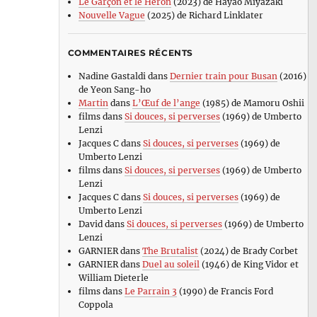
Le Garçon et le Héron
(2023) de Hayao Miyazaki
Nouvelle Vague
(2025) de Richard Linklater
COMMENTAIRES RÉCENTS
Nadine Gastaldi
dans
Dernier train pour Busan
(2016)
de Yeon Sang-ho
Martin
dans
L’Œuf de l’ange
(1985) de Mamoru Oshii
films
dans
Si douces, si perverses
(1969) de Umberto
Lenzi
Jacques C
dans
Si douces, si perverses
(1969) de
Umberto Lenzi
films
dans
Si douces, si perverses
(1969) de Umberto
Lenzi
Jacques C
dans
Si douces, si perverses
(1969) de
Umberto Lenzi
David
dans
Si douces, si perverses
(1969) de Umberto
Lenzi
GARNIER
dans
The Brutalist
(2024) de Brady Corbet
GARNIER
dans
Duel au soleil
(1946) de King Vidor et
William Dieterle
films
dans
Le Parrain 3
(1990) de Francis Ford
Coppola