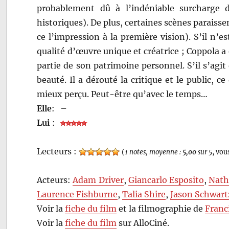
probablement dû à l’indéniable surcharge d
historiques). De plus, certaines scènes paraiss
ce l’impression à la première vision). S’il n’e
qualité d’œuvre unique et créatrice ; Coppola 
partie de son patrimoine personnel. S’il s’agit 
beauté. Il a dérouté la critique et le public, 
mieux perçu. Peut-être qu’avec le temps…
Elle
:
–
Lui
:
Lecteurs :
(
1 notes, moyenne :
5,00
sur 5
, vou
Acteurs:
Adam Driver
,
Giancarlo Esposito
,
Nath
Laurence Fishburne
,
Talia Shire
,
Jason Schwar
Voir la
fiche du film
et la filmographie de
Franc
Voir la
fiche du film
sur AlloCiné.