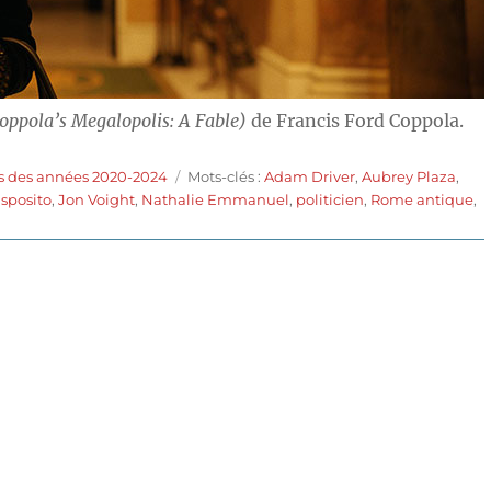
oppola’s Megalopolis: A Fable)
de Francis Ford Coppola.
Étiquettes
s des années 2020-2024
Mots-clés :
Adam Driver
,
Aubrey Plaza
,
Esposito
,
Jon Voight
,
Nathalie Emmanuel
,
politicien
,
Rome antique
,
lis