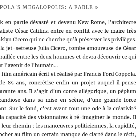
PPOLA’S MEGALOPOLIS: A FABLE »
 en partie dévasté et devenu New Rome, l’architecte
aliste César Catilina entre en conflit avec le maire très
lyn Cicero qui ne cherche qu’à préserver les privilèges.
, la jet-setteuse Julia Cicero, tombe amoureuse de César
 tiraillée entre les deux hommes et devra découvrir ce qui
ur l’avenir de l’humain…
 film américain écrit et réalisé par Francis Ford Coppola.
de 85 ans, concrétise enfin un projet auquel il pense
arante ans. Il s’agit d’un conte allégorique, un péplum
grandiose dans sa mise en scène, d’une grande force
nt. Sur le fond, c’est avant tout une ode à la créativité
 la capacité des visionnaires à ré-imaginer le monde. Il
e leur chemin : les manœuvres politiciennes, la cupidité,
rocher au film un certain manque de clarté dans le récit,