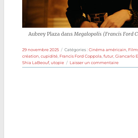
Aubrey Plaza dans
Megalopolis (Francis Ford C
Publié
Catégories
29 novembre 2025
Catégories :
Cinéma américain
,
Film
le
création
,
cupidité
,
Francis Ford Coppola
,
futur
,
Giancarlo 
sur
Shia LaBeouf
,
utopie
Laisser un commentaire
Megalopo
(2024)
de
Francis
Ford
Coppola