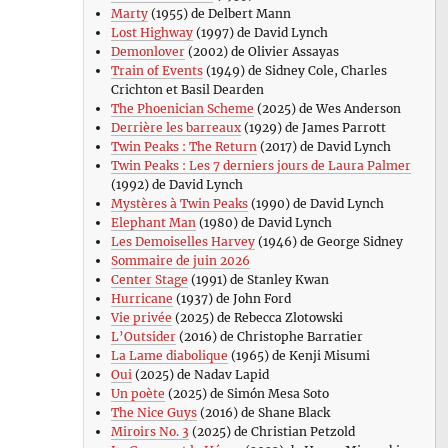
Marty
(1955) de Delbert Mann
Lost Highway
(1997) de David Lynch
Demonlover
(2002) de Olivier Assayas
Train of Events
(1949) de Sidney Cole, Charles
Crichton et Basil Dearden
The Phoenician Scheme
(2025) de Wes Anderson
Derrière les barreaux
(1929) de James Parrott
Twin Peaks : The Return
(2017) de David Lynch
Twin Peaks : Les 7 derniers jours de Laura Palmer
(1992) de David Lynch
Mystères à Twin Peaks
(1990) de David Lynch
Elephant Man
(1980) de David Lynch
Les Demoiselles Harvey
(1946) de George Sidney
Sommaire de juin 2026
Center Stage
(1991) de Stanley Kwan
Hurricane
(1937) de John Ford
Vie privée
(2025) de Rebecca Zlotowski
L’Outsider
(2016) de Christophe Barratier
La Lame diabolique
(1965) de Kenji Misumi
Oui
(2025) de Nadav Lapid
Un poète
(2025) de Simón Mesa Soto
The Nice Guys
(2016) de Shane Black
Miroirs No. 3
(2025) de Christian Petzold