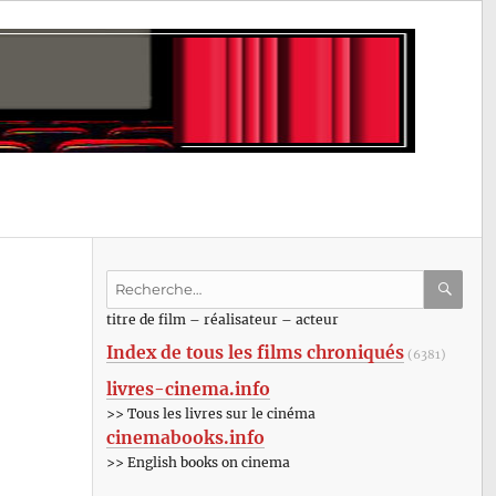
Recherche
pour
RECHE
OK
titre de film – réalisateur – acteur
:
Index de tous les films chroniqués
(6381)
livres-cinema.info
>> Tous les livres sur le cinéma
cinemabooks.info
>> English books on cinema