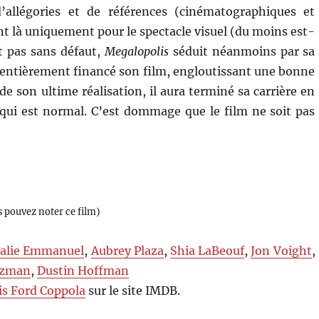
’allégories et de références (cinématographiques et
ent là uniquement pour le spectacle visuel (du moins est-
st pas sans défaut,
Megalopolis
séduit néanmoins par sa
a entièrement financé son film, engloutissant une bonne
de son ultime réalisation, il aura terminé sa carrière en
ce qui est normal. C’est dommage que le film ne soit pas
s pouvez noter ce film)
alie Emmanuel
,
Aubrey Plaza
,
Shia LaBeouf
,
Jon Voight
,
tzman
,
Dustin Hoffman
is Ford Coppola
sur le site IMDB.