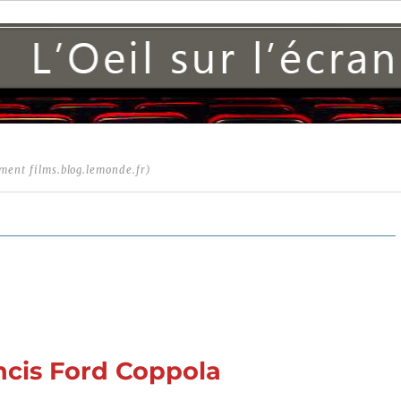
ment films.blog.lemonde.fr)
ncis Ford Coppola