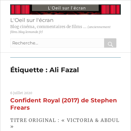
L'Oeil sur l'écran
Blog cinéma, commentaires de films ...
(anciennement
films.blog.lemonde.fr)
Recherche
pour
RECHER
OK
:
Étiquette :
Ali Fazal
6 juillet 2020
Confident Royal (2017) de Stephen
Frears
TITRE ORIGINAL : « VICTORIA & ABDUL
»