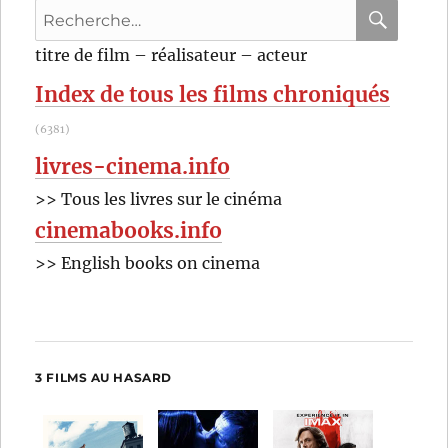
Recherche
Frears
pour
RECHER
OK
titre de film – réalisateur – acteur
:
Index de tous les films chroniqués
(6381)
livres-cinema.info
>> Tous les livres sur le cinéma
cinemabooks.info
>> English books on cinema
3 FILMS AU HASARD