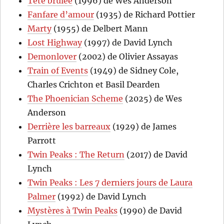
Tête brûlée
(1996) de Wes Anderson
Fanfare d’amour
(1935) de Richard Pottier
Marty
(1955) de Delbert Mann
Lost Highway
(1997) de David Lynch
Demonlover
(2002) de Olivier Assayas
Train of Events
(1949) de Sidney Cole,
Charles Crichton et Basil Dearden
The Phoenician Scheme
(2025) de Wes
Anderson
Derrière les barreaux
(1929) de James
Parrott
Twin Peaks : The Return
(2017) de David
Lynch
Twin Peaks : Les 7 derniers jours de Laura
Palmer
(1992) de David Lynch
Mystères à Twin Peaks
(1990) de David