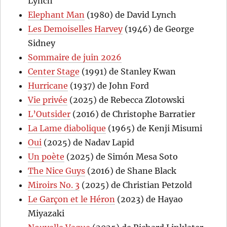
Lynch
Elephant Man
(1980) de David Lynch
Les Demoiselles Harvey
(1946) de George
Sidney
Sommaire de juin 2026
Center Stage
(1991) de Stanley Kwan
Hurricane
(1937) de John Ford
Vie privée
(2025) de Rebecca Zlotowski
L’Outsider
(2016) de Christophe Barratier
La Lame diabolique
(1965) de Kenji Misumi
Oui
(2025) de Nadav Lapid
Un poète
(2025) de Simón Mesa Soto
The Nice Guys
(2016) de Shane Black
Miroirs No. 3
(2025) de Christian Petzold
Le Garçon et le Héron
(2023) de Hayao
Miyazaki