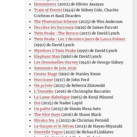
Demonlover
(2002) de Olivier Assayas
Train of Events
(1949) de Sidney Cole, Charles
Crichton et Basil Dearden
The Phoenician Scheme
(2025) de Wes Anderson
Derrière les barreaux
(1929) de James Parrott
Twin Peaks : The Return
(2017) de David Lynch
Twin Peaks : Les 7 derniers jours de Laura Palmer
(1992) de David Lynch
Mystères à Twin Peaks
(1990) de David Lynch
Elephant Man
(1980) de David Lynch
Les Demoiselles Harvey
(1946) de George Sidney
Sommaire de juin 2026
Center Stage
(1991) de Stanley Kwan
Hurricane
(1937) de John Ford
Vie privée
(2025) de Rebecca Zlotowski
L’Outsider
(2016) de Christophe Barratier
La Lame diabolique
(1965) de Kenji Misumi
Oui
(2025) de Nadav Lapid
Un poète
(2025) de Simón Mesa Soto
The Nice Guys
(2016) de Shane Black
Miroirs No. 3
(2025) de Christian Petzold
Le Garçon et le Héron
(2023) de Hayao Miyazaki
Nouvelle Vague
(2025) de Richard Linklater