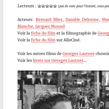
Lecteurs :
(
pas de note pour l'instant, vous po
Acteurs:
Bernard Blier
,
Danièle Delorme
,
Mau
Blanche
,
Jacques Monod
Voir la
fiche du film
et la filmographie de
Georg
Voir la
fiche du film
sur AlloCiné.
Voir les autres films de
Georges Lautner
chroni
Voir les
livres sur Georges Lautner
…