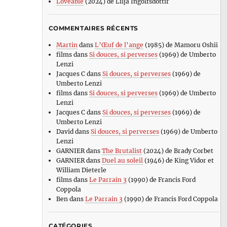
Loveable
(2024) de Lilja Ingolfsdottir
COMMENTAIRES RÉCENTS
Martin
dans
L’Œuf de l’ange
(1985) de Mamoru Oshii
films
dans
Si douces, si perverses
(1969) de Umberto
Lenzi
Jacques C
dans
Si douces, si perverses
(1969) de
Umberto Lenzi
films
dans
Si douces, si perverses
(1969) de Umberto
Lenzi
Jacques C
dans
Si douces, si perverses
(1969) de
Umberto Lenzi
David
dans
Si douces, si perverses
(1969) de Umberto
Lenzi
GARNIER
dans
The Brutalist
(2024) de Brady Corbet
GARNIER
dans
Duel au soleil
(1946) de King Vidor et
William Dieterle
films
dans
Le Parrain 3
(1990) de Francis Ford
Coppola
Ben
dans
Le Parrain 3
(1990) de Francis Ford Coppola
CATÉGORIES