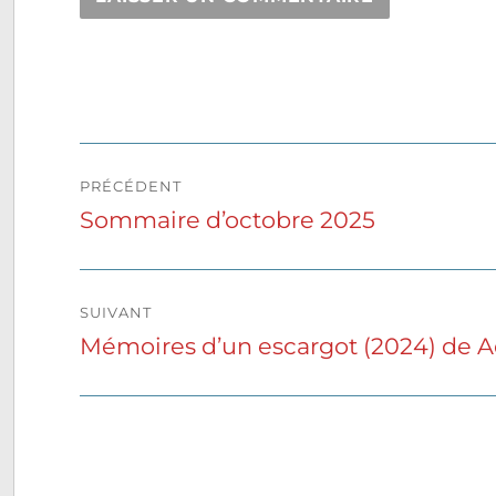
Navigation
PRÉCÉDENT
de
Sommaire d’octobre 2025
Publication
précédente :
l’article
SUIVANT
Mémoires d’un escargot (2024) de A
Publication
suivante :