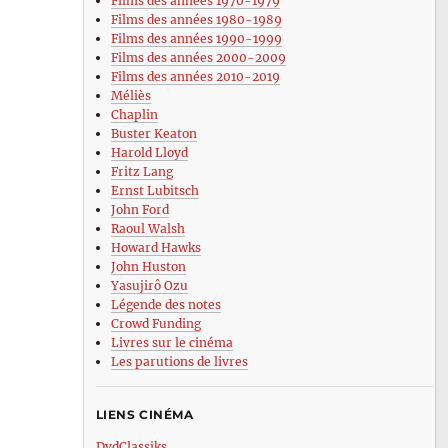
Films des années 1970-1979
Films des années 1980-1989
Films des années 1990-1999
Films des années 2000-2009
Films des années 2010-2019
Méliès
Chaplin
Buster Keaton
Harold Lloyd
Fritz Lang
Ernst Lubitsch
John Ford
Raoul Walsh
Howard Hawks
John Huston
Yasujirô Ozu
Légende des notes
Crowd Funding
Livres sur le cinéma
Les parutions de livres
LIENS CINÉMA
DvdClassiks