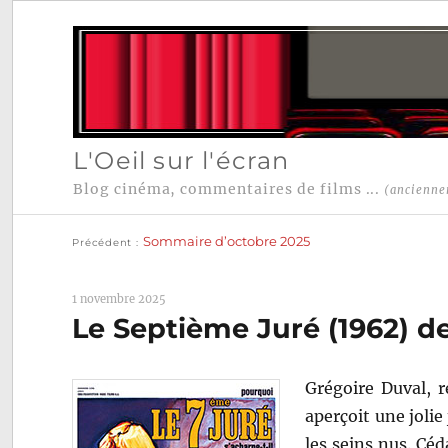
L'Oeil sur l'écran
Blog cinéma, commentaires de films ...
(ancienne
Publication
Navigation
précédente :
Sommaire d’octobre 2025
Précédent
de
l’article
1 novembre 2025
Le Septième Juré (1962) d
Grégoire Duval, r
aperçoit une jolie
les seins nus. Céd