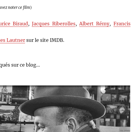
uvez noter ce film
)
rice Biraud
,
Jacques Riberolles
,
Albert Rémy
,
Francis
es Lautner
sur le site IMDB.
qués sur ce blog…