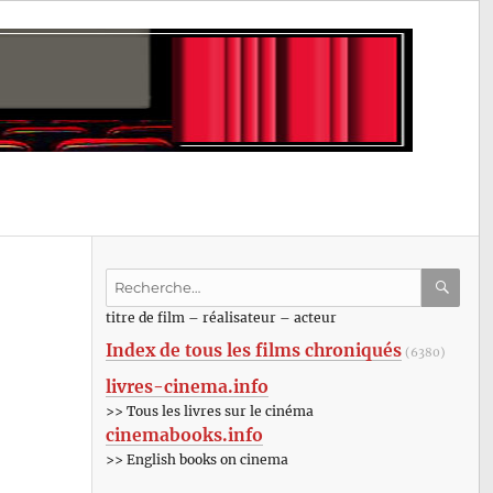
Recherche
pour
RECHE
OK
titre de film – réalisateur – acteur
:
Index de tous les films chroniqués
(6380)
livres-cinema.info
>> Tous les livres sur le cinéma
cinemabooks.info
>> English books on cinema