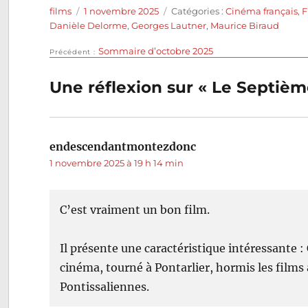
Auteur
Publié
Catégories
films
1 novembre 2025
Catégories :
Cinéma français
,
F
le
Danièle Delorme
,
Georges Lautner
,
Maurice Biraud
Publication
Sommaire d’octobre 2025
Navigation
Précédent
précédente :
de
Une réflexion sur « Le Septièm
l’article
endescendantmontezdonc
dit :
1 novembre 2025 à 19 h 14 min
C’est vraiment un bon film.
Il présente une caractéristique intéressante : 
cinéma, tourné à Pontarlier, hormis les films
Pontissaliennes.