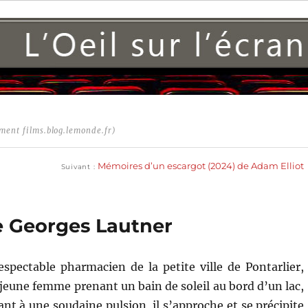
ment films.blog.lemonde.fr)
Publication
suivante :
Mémoires d’un escargot (2024) de Adam Elliot
Suivant
e Georges Lautner
espectable pharmacien de la petite ville de Pontarlier,
 jeune femme prenant un bain de soleil au bord d’un lac,
ant à une soudaine pulsion, il s’approche et se précipite