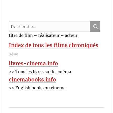
Recherche
pour
RECHER
OK
titre de film – réalisateur – acteur
:
Index de tous les films chroniqués
(6380)
livres-cinema.info
>> Tous les livres sur le cinéma
cinemabooks.info
>> English books on cinema