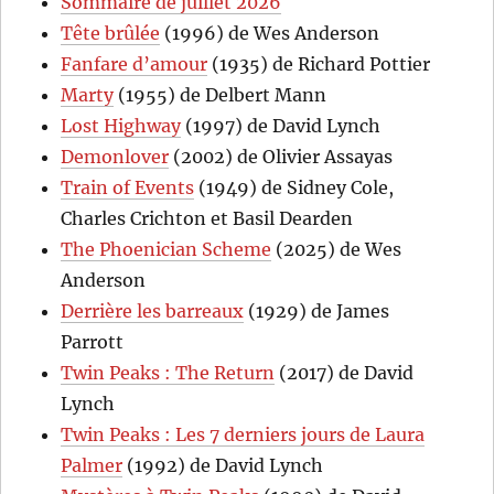
Sommaire de juillet 2026
Tête brûlée
(1996) de Wes Anderson
Fanfare d’amour
(1935) de Richard Pottier
Marty
(1955) de Delbert Mann
Lost Highway
(1997) de David Lynch
Demonlover
(2002) de Olivier Assayas
Train of Events
(1949) de Sidney Cole,
Charles Crichton et Basil Dearden
The Phoenician Scheme
(2025) de Wes
Anderson
Derrière les barreaux
(1929) de James
Parrott
Twin Peaks : The Return
(2017) de David
Lynch
Twin Peaks : Les 7 derniers jours de Laura
Palmer
(1992) de David Lynch