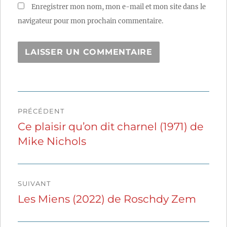
Enregistrer mon nom, mon e-mail et mon site dans le
navigateur pour mon prochain commentaire.
Navigation
PRÉCÉDENT
de
Ce plaisir qu’on dit charnel (1971) de
Publication
Mike Nichols
précédente :
l’article
SUIVANT
Les Miens (2022) de Roschdy Zem
Publication
suivante :