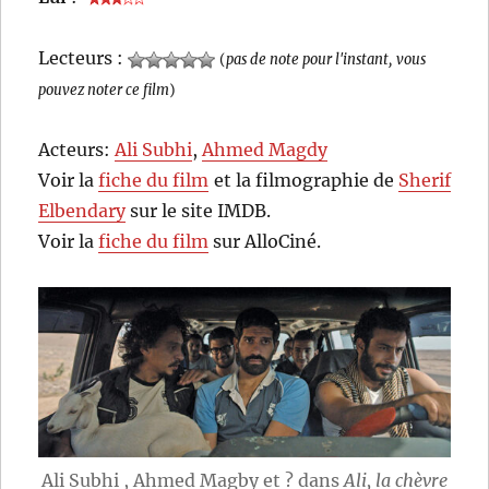
Lecteurs :
(
pas de note pour l'instant, vous
pouvez noter ce film
)
Acteurs:
Ali Subhi
,
Ahmed Magdy
Voir la
fiche du film
et la filmographie de
Sherif
Elbendary
sur le site IMDB.
Voir la
fiche du film
sur AlloCiné.
Ali Subhi , Ahmed Magby et ? dans
Ali, la chèvre