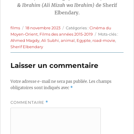
& Ibrahim (Ali Mizah wa Ibrahim)
de Sherif
Elbendary.
Auteur
Publié
Catégories
films
18 novembre 2023
Catégories :
Cinéma du
le
Étiquettes
Moyen-Orient
,
Films des années 2015-2019
Mots-clés :
Ahmed Magdy
,
Ali Subhi
,
animal
,
Egypte
,
road-movie
,
Sherif Elbendary
Laisser un commentaire
Votre adresse e-mail ne sera pas publiée.
Les champs
obligatoires sont indiqués avec
*
COMMENTAIRE
*