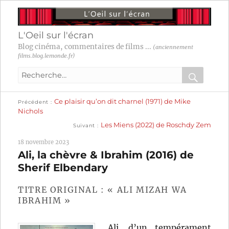
L'Oeil sur l'écran
Blog cinéma, commentaires de films ...
(anciennement
films.blog.lemonde.fr)
Recherche
pour
RECHER
OK
Publication
Navigation
Ce plaisir qu’on dit charnel (1971) de Mike
:
Précédent
précédente :
Nichols
Publication
de
Les Miens (2022) de Roschdy Zem
Suivant
suivante :
l’article
18 novembre 2023
Ali, la chèvre & Ibrahim (2016) de
Sherif Elbendary
TITRE ORIGINAL : « ALI MIZAH WA
IBRAHIM »
Ali, d’un tempérament