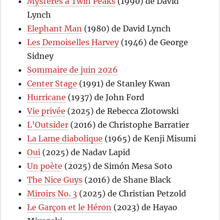
Mystères à Twin Peaks
(1990) de David
Lynch
Elephant Man
(1980) de David Lynch
Les Demoiselles Harvey
(1946) de George
Sidney
Sommaire de juin 2026
Center Stage
(1991) de Stanley Kwan
Hurricane
(1937) de John Ford
Vie privée
(2025) de Rebecca Zlotowski
L’Outsider
(2016) de Christophe Barratier
La Lame diabolique
(1965) de Kenji Misumi
Oui
(2025) de Nadav Lapid
Un poète
(2025) de Simón Mesa Soto
The Nice Guys
(2016) de Shane Black
Miroirs No. 3
(2025) de Christian Petzold
Le Garçon et le Héron
(2023) de Hayao