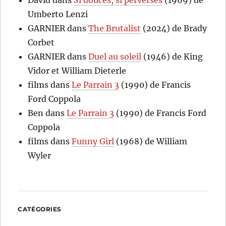
David
dans
Si douces, si perverses
(1969) de
Umberto Lenzi
GARNIER
dans
The Brutalist
(2024) de Brady
Corbet
GARNIER
dans
Duel au soleil
(1946) de King
Vidor et William Dieterle
films
dans
Le Parrain 3
(1990) de Francis
Ford Coppola
Ben
dans
Le Parrain 3
(1990) de Francis Ford
Coppola
films
dans
Funny Girl
(1968) de William
Wyler
CATÉGORIES