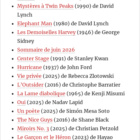
Mystères à Twin Peaks
(1990) de David
Lynch
Elephant Man
(1980) de David Lynch
Les Demoiselles Harvey
(1946) de George
Sidney
Sommaire de juin 2026
Center Stage
(1991) de Stanley Kwan
Hurricane
(1937) de John Ford
Vie privée
(2025) de Rebecca Zlotowski
L’Outsider
(2016) de Christophe Barratier
La Lame diabolique
(1965) de Kenji Misumi
Oui
(2025) de Nadav Lapid
Un poète
(2025) de Simón Mesa Soto
The Nice Guys
(2016) de Shane Black
Miroirs No. 3
(2025) de Christian Petzold
Le Garçon et le Héron
(2023) de Hayao