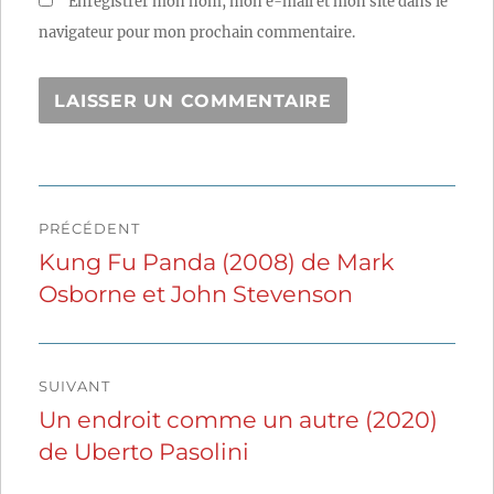
Enregistrer mon nom, mon e-mail et mon site dans le
navigateur pour mon prochain commentaire.
Navigation
PRÉCÉDENT
de
Kung Fu Panda (2008) de Mark
Publication
Osborne et John Stevenson
précédente :
l’article
SUIVANT
Un endroit comme un autre (2020)
Publication
de Uberto Pasolini
suivante :