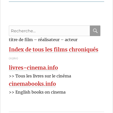
Recherche
pour
RECHER
OK
titre de film – réalisateur – acteur
:
Index de tous les films chroniqués
(6380)
livres-cinema.info
>> Tous les livres sur le cinéma
cinemabooks.info
>> English books on cinema