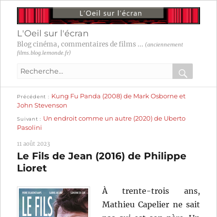
L'Oeil sur l'écran
Blog cinéma, commentaires de films ...
(anciennement
films.blog.lemonde.fr)
Recherche
pour
RECHER
OK
Publication
Navigation
Kung Fu Panda (2008) de Mark Osborne et
:
Précédent
précédente :
John Stevenson
Publication
de
Un endroit comme un autre (2020) de Uberto
Suivant
suivante :
Pasolini
l’article
11 août 2023
Le Fils de Jean (2016) de Philippe
Lioret
À trente-trois ans,
Mathieu Capelier ne sait