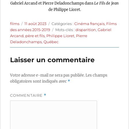
Gabriel Arcand et Pierre Deladonchamps dans
Le Fils de Jean
de Philippe Lioret.
Auteur
Publié
Catégories
films
11 août 2023
Catégories :
Cinéma français
,
Films
le
Étiquettes
des années 2015-2019
Mots-clés :
disparition
,
Gabriel
Arcand
,
père et fils
,
Philippe Lioret
,
Pierre
Deladonchamps
,
Québec
Laisser un commentaire
Votre adresse e-mail ne sera pas publiée.
Les champs
obligatoires sont indiqués avec
*
COMMENTAIRE
*