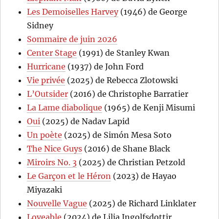
Les Demoiselles Harvey
(1946) de George
Sidney
Sommaire de juin 2026
Center Stage
(1991) de Stanley Kwan
Hurricane
(1937) de John Ford
Vie privée
(2025) de Rebecca Zlotowski
L’Outsider
(2016) de Christophe Barratier
La Lame diabolique
(1965) de Kenji Misumi
Oui
(2025) de Nadav Lapid
Un poète
(2025) de Simón Mesa Soto
The Nice Guys
(2016) de Shane Black
Miroirs No. 3
(2025) de Christian Petzold
Le Garçon et le Héron
(2023) de Hayao
Miyazaki
Nouvelle Vague
(2025) de Richard Linklater
Loveable
(2024) de Lilja Ingolfsdottir