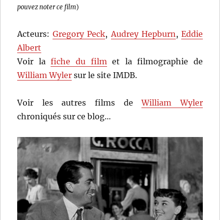
pouvez noter ce film
)
Acteurs:
Gregory Peck
,
Audrey Hepburn
,
Eddie
Albert
Voir la
fiche du film
et la filmographie de
William Wyler
sur le site IMDB.
Voir les autres films de
William Wyler
chroniqués sur ce blog…