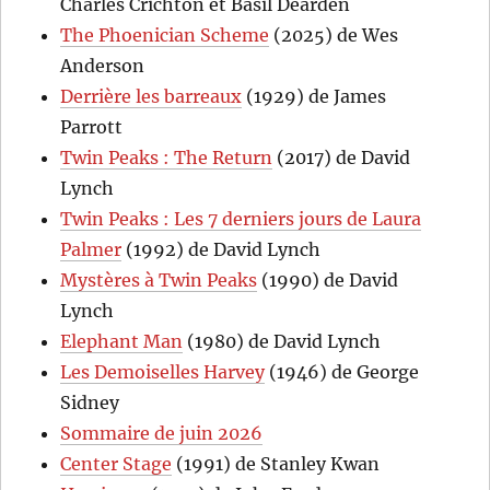
Charles Crichton et Basil Dearden
The Phoenician Scheme
(2025) de Wes
Anderson
Derrière les barreaux
(1929) de James
Parrott
Twin Peaks : The Return
(2017) de David
Lynch
Twin Peaks : Les 7 derniers jours de Laura
Palmer
(1992) de David Lynch
Mystères à Twin Peaks
(1990) de David
Lynch
Elephant Man
(1980) de David Lynch
Les Demoiselles Harvey
(1946) de George
Sidney
Sommaire de juin 2026
Center Stage
(1991) de Stanley Kwan