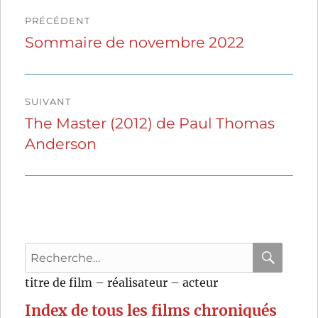
Navigation
PRÉCÉDENT
de
Sommaire de novembre 2022
Publication
précédente :
l’article
SUIVANT
The Master (2012) de Paul Thomas
Publication
Anderson
suivante :
Recherche
pour
RECHER
OK
titre de film – réalisateur – acteur
:
Index de tous les films chroniqués