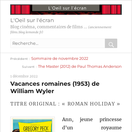
L'Oeil sur l'écran
Blog cinéma, commentaires de films ...
(anciennement
films.blog.lemonde.fr)
Recherche
pour
RECHER
OK
Publication
Navigation
Sommaire de novembre 2022
:
Précédent
précédente :
Publication
The Master (2012) de Paul Thomas Anderson
Suivant
suivante :
de
1 décembre 2022
l’article
Vacances romaines (1953) de
William Wyler
TITRE ORIGINAL : « ROMAN HOLIDAY »
Ann, jeune princesse
d’un royaume