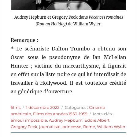
Audrey Hepburn et Gregory Peck dans
Vacances romaines
(Roman Holiday)
de William Wyler.
Remarque :
* Le scénariste Dalton Trumbo a obtenu son
Oscar sous le pseudonyme de Ian McLellan
Hunter ; victime du maccarthysme, il figurait
en effet sur la liste noire ce qui lui interdisait de
travailler à Hollywood. Il est toutefois crédité
au générique d’ouverture.
Auteur
Publié
Catégories
films
1 décembre 2022
Catégories :
Cinéma
le
Étiquettes
américain
,
Films des années 1950-1959
Mots-clés :
amour impossible
,
Audrey Hepburn
,
Eddie Albert
,
Gregory Peck
,
journaliste
,
princesse
,
Rome
,
William Wyler