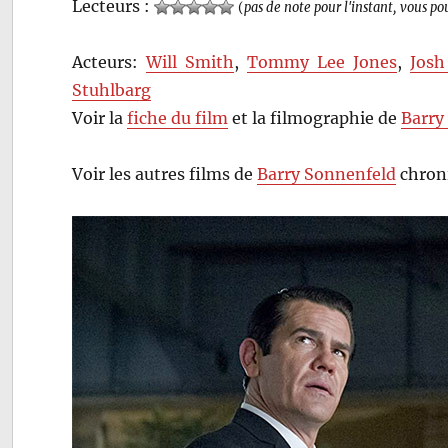
Lecteurs :
(
pas de note pour l'instant, vous po
Acteurs:
Will Smith
,
Tommy Lee Jones
,
Josh
Stuhlbarg
Voir la
fiche du film
et la filmographie de
Barry
Voir les autres films de
Barry Sonnenfeld
chroni