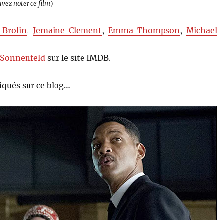
uvez noter ce film
)
 Brolin
,
Jemaine Clement
,
Emma Thompson
,
Michael
 Sonnenfeld
sur le site IMDB.
qués sur ce blog…