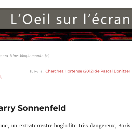
ment films.blog.lemonde.fr)
Publication
suivante :
Cherchez Hortense (2012) de Pascal Bonitzer
Suivant
i,
Barry Sonnenfeld
une, un extraterrestre boglodite très dangereux, Boris