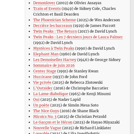
Demonlover
(2002) de Olivier Assayas
Train of Events
(1949) de Sidney Cole, Charles
Crichton et Basil Dearden
The Phoenician Scheme
(2025) de Wes Anderson
Derrière les barreaux
(1929) de James Parrott
Twin Peaks : The Return
(2017) de David Lynch
Twin Peaks : Les 7 derniers jours de Laura Palmer
(1992) de David Lynch
Mystères à Twin Peaks
(1990) de David Lynch
Elephant Man
(1980) de David Lynch
Les Demoiselles Harvey
(1946) de George Sidney
Sommaire de juin 2026
Center Stage
(1991) de Stanley Kwan
Hurricane
(1937) de John Ford
Vie privée
(2025) de Rebecca Zlotowski
L’Outsider
(2016) de Christophe Barratier
La Lame diabolique
(1965) de Kenji Misumi
Oui
(2025) de Nadav Lapid
Un poète
(2025) de Simón Mesa Soto
The Nice Guys
(2016) de Shane Black
Miroirs No. 3
(2025) de Christian Petzold
Le Garçon et le Héron
(2023) de Hayao Miyazaki
Nouvelle Vague
(2025) de Richard Linklater
Loveable
(2024) de Lilja Ingolfsdottir