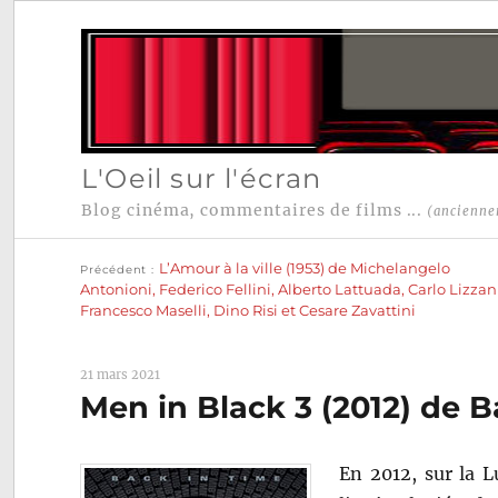
L'Oeil sur l'écran
Blog cinéma, commentaires de films ...
(ancienne
Publication
Navigation
précédente :
L’Amour à la ville (1953) de Michelangelo
Précédent
de
Antonioni, Federico Fellini, Alberto Lattuada, Carlo Lizzan
Francesco Maselli, Dino Risi et Cesare Zavattini
l’article
21 mars 2021
Men in Black 3 (2012) de 
En 2012, sur la L