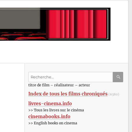
Recherche
pour
RECHE
OK
titre de film – réalisateur – acteur
:
Index de tous les films chroniqués
(6380)
livres-cinema.info
>> Tous les livres sur le cinéma
cinemabooks.info
>> English books on cinema