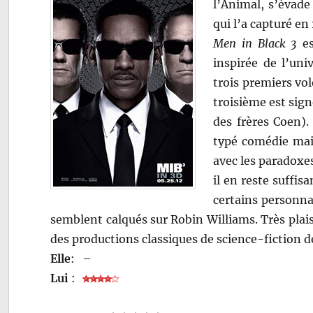
l’Animal, s’évade 
qui l’a capturé en
Men in Black 3
es
inspirée de l’u
trois premiers vol
troisième est sig
des frères Coen).
typé comédie mais
avec les paradoxe
il en reste suffis
certains personna
semblent calqués sur Robin Williams. Très plai
des productions classiques de science-fiction d
Elle
:
–
Lui
: