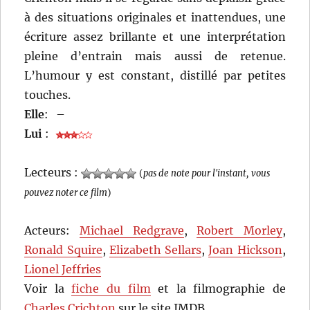
à des situations originales et inattendues, une
écriture assez brillante et une interprétation
pleine d’entrain mais aussi de retenue.
L’humour y est constant, distillé par petites
touches.
Elle
:
–
Lui
:
Lecteurs :
(
pas de note pour l'instant, vous
pouvez noter ce film
)
Acteurs:
Michael Redgrave
,
Robert Morley
,
Ronald Squire
,
Elizabeth Sellars
,
Joan Hickson
,
Lionel Jeffries
Voir la
fiche du film
et la filmographie de
Charles Crichton
sur le site IMDB.