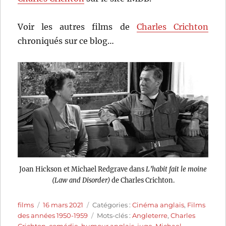
Voir les autres films de
Charles Crichton
chroniqués sur ce blog…
Joan Hickson et Michael Redgrave dans
L’habit fait le moine
(Law and Disorder)
de Charles Crichton.
Auteur
Publié
Catégories
films
16 mars 2021
Catégories :
Cinéma anglais
,
Films
le
Étiquettes
des années 1950-1959
Mots-clés :
Angleterre
,
Charles
Crichton
,
comédie
,
humour anglais
,
juge
,
Michael