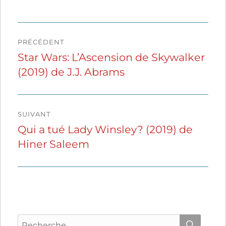
Navigation
PRÉCÉDENT
de
Star Wars: L’Ascension de Skywalker
Publication
(2019) de J.J. Abrams
précédente :
l’article
SUIVANT
Qui a tué Lady Winsley? (2019) de
Publication
Hiner Saleem
suivante :
Recherche