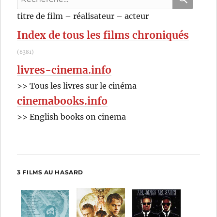
pour
RECHER
OK
titre de film – réalisateur – acteur
:
Index de tous les films chroniqués
(6381)
livres-cinema.info
>> Tous les livres sur le cinéma
cinemabooks.info
>> English books on cinema
3 FILMS AU HASARD