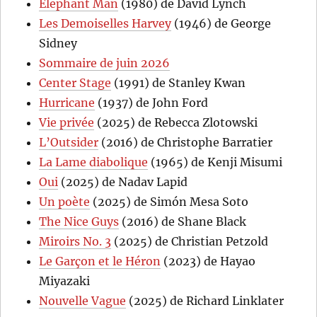
Elephant Man
(1980) de David Lynch
Les Demoiselles Harvey
(1946) de George
Sidney
Sommaire de juin 2026
Center Stage
(1991) de Stanley Kwan
Hurricane
(1937) de John Ford
Vie privée
(2025) de Rebecca Zlotowski
L’Outsider
(2016) de Christophe Barratier
La Lame diabolique
(1965) de Kenji Misumi
Oui
(2025) de Nadav Lapid
Un poète
(2025) de Simón Mesa Soto
The Nice Guys
(2016) de Shane Black
Miroirs No. 3
(2025) de Christian Petzold
Le Garçon et le Héron
(2023) de Hayao
Miyazaki
Nouvelle Vague
(2025) de Richard Linklater