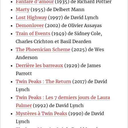
Fanfare d’amour
(1935) de Richard Pottier
Marty
(1955) de Delbert Mann
Lost Highway
(1997) de David Lynch
Demonlover
(2002) de Olivier Assayas
Train of Events
(1949) de Sidney Cole,
Charles Crichton et Basil Dearden
The Phoenician Scheme
(2025) de Wes
Anderson
Derrière les barreaux
(1929) de James
Parrott
Twin Peaks : The Return
(2017) de David
Lynch
Twin Peaks : Les 7 derniers jours de Laura
Palmer
(1992) de David Lynch
Mystères à Twin Peaks
(1990) de David
Lynch