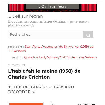
L'Oeil sur l'écran
Blog cinéma, commentaires de films ...
(anciennement
films.blog.lemonde.fr)
Recherche
pour
RECHER
OK
Publication
Navigation
Star Wars: L’Ascension de Skywalker (2019) de
:
Précédent
précédente :
J.J. Abrams
Publication
de
Qui a tué Lady Winsley? (2019) de Hiner Saleem
Suivant
suivante :
l’article
16 mars 2021
L’habit fait le moine (1958) de
Charles Crichton
TITRE ORIGINAL : « LAW AND
DISORDER »
Un arnaqueur