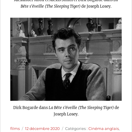
Bête s’éveille (The Sleeping Tiger)
de Joseph Losey.
Dirk Bogarde dans
La Bête s’éveille (The Sleeping Tiger)
de
Joseph Losey.
Auteur
Publié
Catégories
films
12 décembre 2020
Catégories :
Cinéma anglais
,