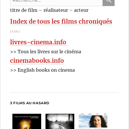
pour
RECHER
OK
titre de film – réalisateur – acteur
:
Index de tous les films chroniqués
(6381)
livres-cinema.info
>> Tous les livres sur le cinéma
cinemabooks.info
>> English books on cinema
3 FILMS AU HASARD