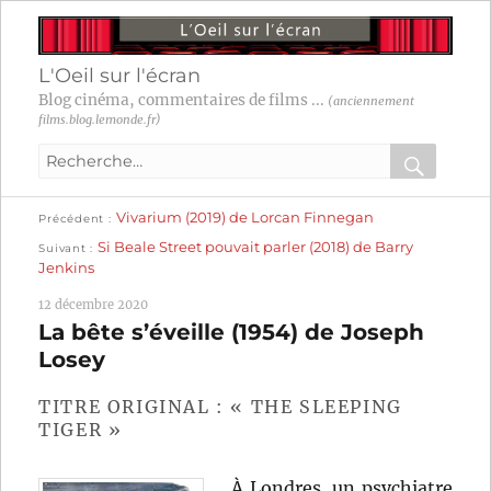
L'Oeil sur l'écran
Blog cinéma, commentaires de films ...
(anciennement
films.blog.lemonde.fr)
Recherche
pour
RECHER
OK
Publication
Navigation
Vivarium (2019) de Lorcan Finnegan
:
Précédent
précédente :
Publication
Si Beale Street pouvait parler (2018) de Barry
Suivant
suivante :
de
Jenkins
l’article
12 décembre 2020
La bête s’éveille (1954) de Joseph
Losey
TITRE ORIGINAL : « THE SLEEPING
TIGER »
À Londres, un psychiatre