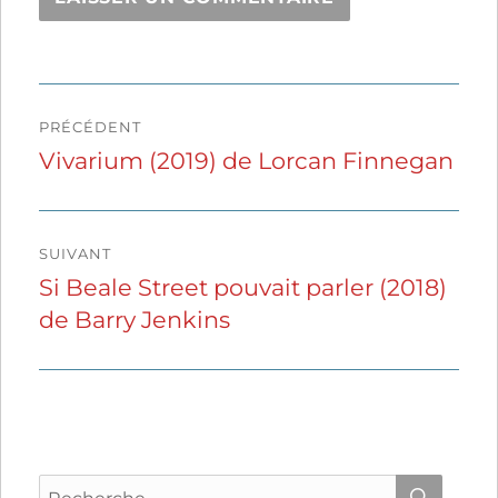
Navigation
PRÉCÉDENT
de
Vivarium (2019) de Lorcan Finnegan
Publication
précédente :
l’article
SUIVANT
Si Beale Street pouvait parler (2018)
Publication
de Barry Jenkins
suivante :
Recherche