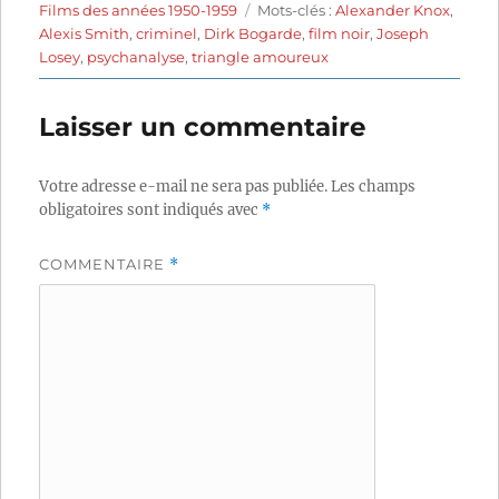
le
Étiquettes
Films des années 1950-1959
Mots-clés :
Alexander Knox
,
Alexis Smith
,
criminel
,
Dirk Bogarde
,
film noir
,
Joseph
Losey
,
psychanalyse
,
triangle amoureux
Laisser un commentaire
Votre adresse e-mail ne sera pas publiée.
Les champs
obligatoires sont indiqués avec
*
COMMENTAIRE
*