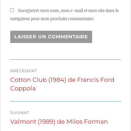
Enregistrer mon nom, mon e-mail et mon site dans le
navigateur pour mon prochain commentaire.
Navigation
PRÉCÉDENT
de
Cotton Club (1984) de Francis Ford
Publication
Coppola
précédente :
l’article
SUIVANT
Valmont (1989) de Milos Forman
Publication
suivante :