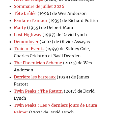
Sommaire de juillet 2026
Tête brûlée
(1996) de Wes Anderson
Fanfare d’amour
(1935) de Richard Pottier
Marty
(1955) de Delbert Mann
Lost Highway
(1997) de David Lynch
Demonlover
(2002) de Olivier Assayas
Train of Events
(1949) de Sidney Cole,
Charles Crichton et Basil Dearden
The Phoenician Scheme
(2025) de Wes
Anderson
Derrière les barreaux
(1929) de James
Parrott
Twin Peaks : The Return
(2017) de David
Lynch
Twin Peaks : Les 7 derniers jours de Laura
Palmer
(1992) de David Lynch