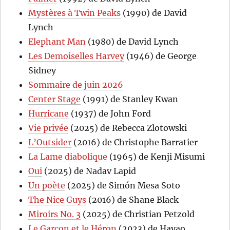
Mystères à Twin Peaks
(1990) de David
Lynch
Elephant Man
(1980) de David Lynch
Les Demoiselles Harvey
(1946) de George
Sidney
Sommaire de juin 2026
Center Stage
(1991) de Stanley Kwan
Hurricane
(1937) de John Ford
Vie privée
(2025) de Rebecca Zlotowski
L’Outsider
(2016) de Christophe Barratier
La Lame diabolique
(1965) de Kenji Misumi
Oui
(2025) de Nadav Lapid
Un poète
(2025) de Simón Mesa Soto
The Nice Guys
(2016) de Shane Black
Miroirs No. 3
(2025) de Christian Petzold
Le Garçon et le Héron
(2023) de Hayao