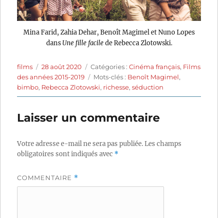
Mina Farid, Zahia Dehar, Benoît Magimel et Nuno Lopes
dans
Une fille facile
de Rebecca Zlotowski.
Auteur
Publié
Catégories
films
28 août 2020
Catégories :
Cinéma français
,
Films
le
Étiquettes
des années 2015-2019
Mots-clés :
Benoît Magimel
,
bimbo
,
Rebecca Zlotowski
,
richesse
,
séduction
Laisser un commentaire
Votre adresse e-mail ne sera pas publiée.
Les champs
obligatoires sont indiqués avec
*
COMMENTAIRE
*