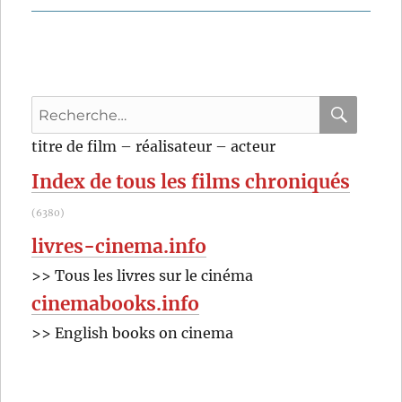
Recherche
pour
RECHER
OK
titre de film – réalisateur – acteur
:
Index de tous les films chroniqués
(6380)
livres-cinema.info
>> Tous les livres sur le cinéma
cinemabooks.info
>> English books on cinema