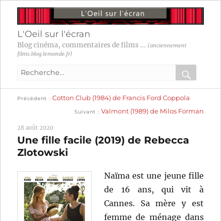
L'Oeil sur l'écran
Blog cinéma, commentaires de films ...
(anciennement
films.blog.lemonde.fr)
Recherche
pour
RECHER
OK
Publication
Navigation
Cotton Club (1984) de Francis Ford Coppola
:
Précédent
précédente :
Publication
Valmont (1989) de Milos Forman
Suivant
suivante :
de
28 août 2020
l’article
Une fille facile (2019) de Rebecca
Zlotowski
Naïma est une jeune fille
de 16 ans, qui vit à
Cannes. Sa mère y est
femme de ménage dans