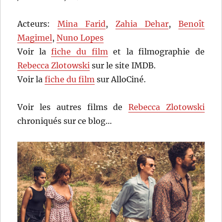
Acteurs:
Mina Farid
,
Zahia Dehar
,
Benoît
Magimel
,
Nuno Lopes
Voir la
fiche du film
et la filmographie de
Rebecca Zlotowski
sur le site IMDB.
Voir la
fiche du film
sur AlloCiné.
Voir les autres films de
Rebecca Zlotowski
chroniqués sur ce blog…