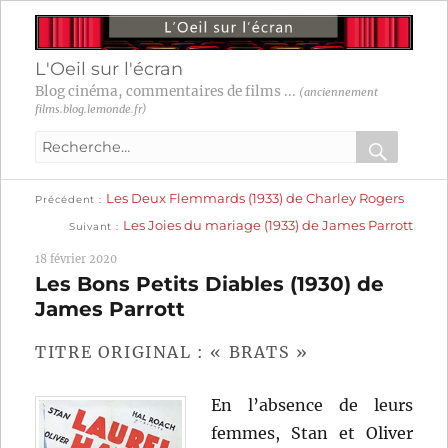
L'Oeil sur l'écran
Blog cinéma, commentaires de films ...
(anciennement
films.blog.lemonde.fr)
Recherche
pour
RECHER
OK
Publication
Navigation
Les Deux Flemmards (1933) de Charley Rogers
:
Précédent
précédente :
Publication
Les Joies du mariage (1933) de James Parrott
Suivant
suivante :
de
18 février 2020
l’article
Les Bons Petits Diables (1930) de
James Parrott
TITRE ORIGINAL : « BRATS »
En l’absence de leurs
femmes, Stan et Oliver