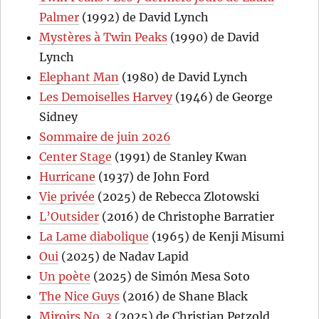
Palmer
(1992) de David Lynch
Mystères à Twin Peaks
(1990) de David
Lynch
Elephant Man
(1980) de David Lynch
Les Demoiselles Harvey
(1946) de George
Sidney
Sommaire de juin 2026
Center Stage
(1991) de Stanley Kwan
Hurricane
(1937) de John Ford
Vie privée
(2025) de Rebecca Zlotowski
L’Outsider
(2016) de Christophe Barratier
La Lame diabolique
(1965) de Kenji Misumi
Oui
(2025) de Nadav Lapid
Un poète
(2025) de Simón Mesa Soto
The Nice Guys
(2016) de Shane Black
Miroirs No. 3
(2025) de Christian Petzold