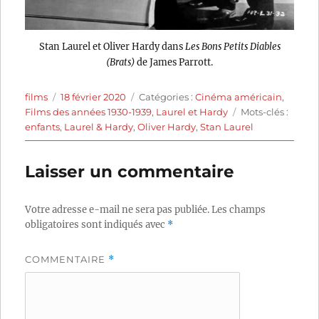
Stan Laurel et Oliver Hardy dans
Les Bons Petits Diables
(Brats)
de James Parrott.
Auteur
Publié
Catégories
films
18 février 2020
Catégories :
Cinéma américain
,
le
Étiquettes
Films des années 1930-1939
,
Laurel et Hardy
Mots-clés :
enfants
,
Laurel & Hardy
,
Oliver Hardy
,
Stan Laurel
Laisser un commentaire
Votre adresse e-mail ne sera pas publiée.
Les champs
obligatoires sont indiqués avec
*
COMMENTAIRE
*