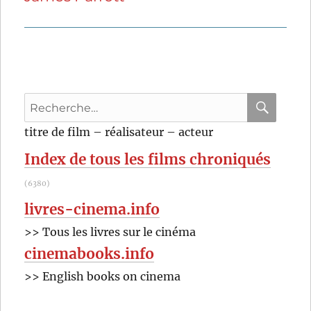
Recherche
pour
RECHER
OK
titre de film – réalisateur – acteur
:
Index de tous les films chroniqués
(6380)
livres-cinema.info
>> Tous les livres sur le cinéma
cinemabooks.info
>> English books on cinema