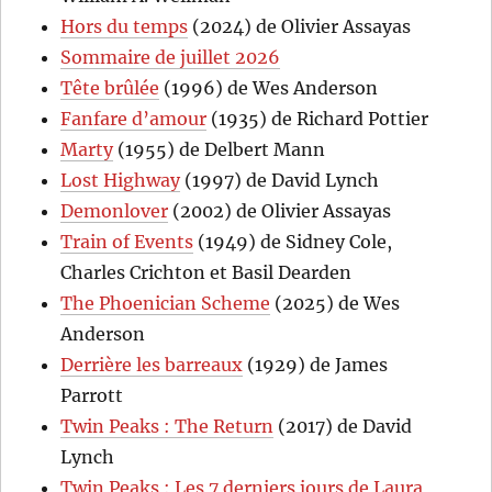
Hors du temps
(2024) de Olivier Assayas
Sommaire de juillet 2026
Tête brûlée
(1996) de Wes Anderson
Fanfare d’amour
(1935) de Richard Pottier
Marty
(1955) de Delbert Mann
Lost Highway
(1997) de David Lynch
Demonlover
(2002) de Olivier Assayas
Train of Events
(1949) de Sidney Cole,
Charles Crichton et Basil Dearden
The Phoenician Scheme
(2025) de Wes
Anderson
Derrière les barreaux
(1929) de James
Parrott
Twin Peaks : The Return
(2017) de David
Lynch
Twin Peaks : Les 7 derniers jours de Laura