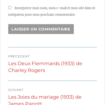
Enregistrer mon nom, mon e-mail et mon site dans le
navigateur pour mon prochain commentaire.
Navigation
PRÉCÉDENT
de
Les Deux Flemmards (1933) de
Publication
Charley Rogers
précédente :
l’article
SUIVANT
Les Joies du mariage (1933) de
Publication
James Parrott
suivante :