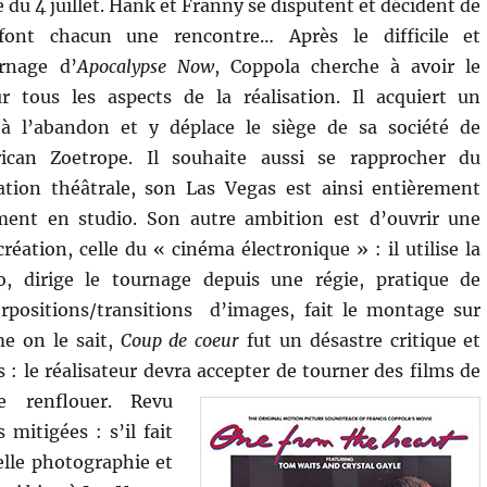
le du 4 juillet. Hank et Franny se disputent et décident de
 font chacun une rencontre… Après le difficile et
rnage d’
Apocalypse Now
, Coppola cherche à avoir le
ur tous les aspects de la réalisation. Il acquiert un
à l’abandon et y déplace le siège de sa société de
ican Zoetrope. Il souhaite aussi se rapprocher du
ation théâtrale, son Las Vegas est ainsi entièrement
ement en studio. Son autre ambition est d’ouvrir une
réation, celle du « cinéma électronique » : il utilise la
o, dirige le tournage depuis une régie, pratique de
positions/transitions d’images, fait le montage sur
e on le sait,
Coup de coeur
fut un désastre critique et
 : le réalisateur devra accepter de tourner des films de
e renflouer.
Revu
 mitigées : s’il fait
elle photographie et