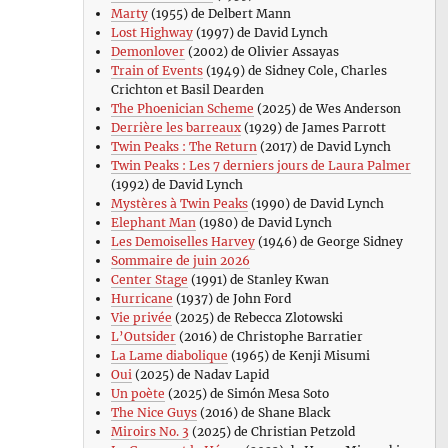
Marty
(1955) de Delbert Mann
Lost Highway
(1997) de David Lynch
Demonlover
(2002) de Olivier Assayas
Train of Events
(1949) de Sidney Cole, Charles
Crichton et Basil Dearden
The Phoenician Scheme
(2025) de Wes Anderson
Derrière les barreaux
(1929) de James Parrott
Twin Peaks : The Return
(2017) de David Lynch
Twin Peaks : Les 7 derniers jours de Laura Palmer
(1992) de David Lynch
Mystères à Twin Peaks
(1990) de David Lynch
Elephant Man
(1980) de David Lynch
Les Demoiselles Harvey
(1946) de George Sidney
Sommaire de juin 2026
Center Stage
(1991) de Stanley Kwan
Hurricane
(1937) de John Ford
Vie privée
(2025) de Rebecca Zlotowski
L’Outsider
(2016) de Christophe Barratier
La Lame diabolique
(1965) de Kenji Misumi
Oui
(2025) de Nadav Lapid
Un poète
(2025) de Simón Mesa Soto
The Nice Guys
(2016) de Shane Black
Miroirs No. 3
(2025) de Christian Petzold