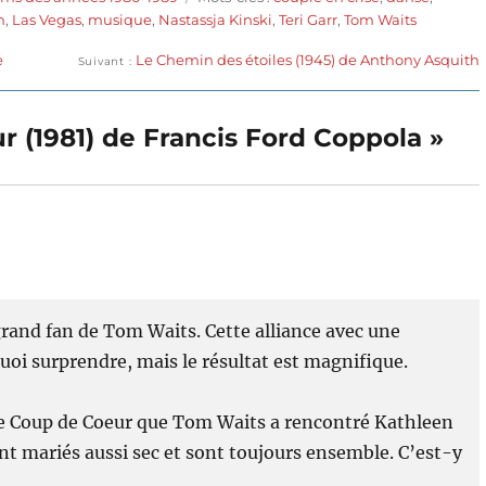
n
,
Las Vegas
,
musique
,
Nastassja Kinski
,
Teri Garr
,
Tom Waits
Publication
e
Le Chemin des étoiles (1945) de Anthony Asquith
Suivant
suivante :
r (1981) de Francis Ford Coppola »
grand fan de Tom Waits. Cette alliance avec une
uoi surprendre, mais le résultat est magnifique.
e de Coup de Coeur que Tom Waits a rencontré Kathleen
sont mariés aussi sec et sont toujours ensemble. C’est-y