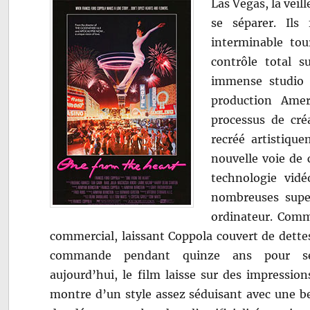
Las Vegas, la veil
se séparer. Ils
interminable tou
contrôle total s
immense studio 
production Amer
processus de cré
recréé artistiqu
nouvelle voie de c
technologie vidé
nombreuses super
ordinateur. Comm
commercial, laissant Coppola couvert de dettes
commande pendant quinze ans pour s
aujourd’hui, le film laisse sur des impressions
montre d’un style assez séduisant avec une b