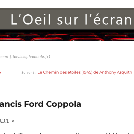
ment films.blog.lemonde.fr)
Publication
suivante :
e
Le Chemin des étoiles (1945) de Anthony Asquith
Suivant
rancis Ford Coppola
ART »