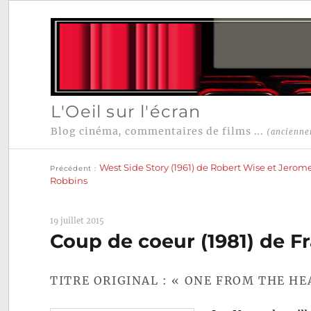
L'Oeil sur l'écran
Blog cinéma, commentaires de films ...
(ancienne
Publication
Navigation
précédente :
West Side Story (1961) de Robert Wise et Jerom
Précédent
de
Robbins
l’article
19 juillet 2015
Coup de coeur (1981) de F
TITRE ORIGINAL : « ONE FROM THE HE