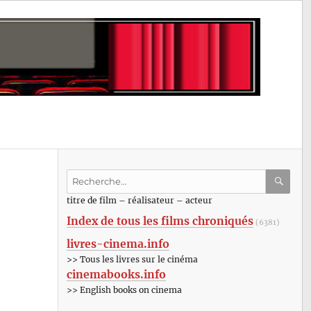
Recherche
pour
RECHE
OK
titre de film – réalisateur – acteur
:
Index de tous les films chroniqués
(6381)
livres-cinema.info
>> Tous les livres sur le cinéma
cinemabooks.info
>> English books on cinema