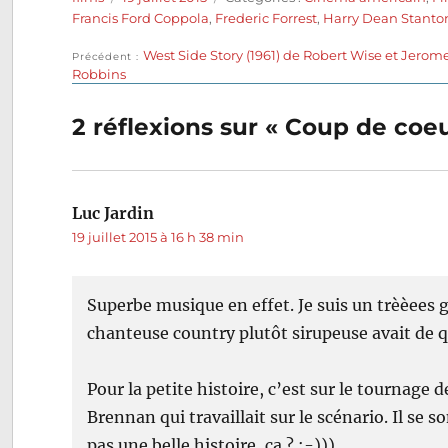
le
Francis Ford Coppola
,
Frederic Forrest
,
Harry Dean Stanto
Publication
West Side Story (1961) de Robert Wise et Jerom
Navigation
Précédent
précédente :
Robbins
de
2 réflexions sur « Coup de coeu
l’article
Luc Jardin
dit :
19 juillet 2015 à 16 h 38 min
Superbe musique en effet. Je suis un trèèees 
chanteuse country plutôt sirupeuse avait de q
Pour la petite histoire, c’est sur le tournag
Brennan qui travaillait sur le scénario. Il se 
pas une belle histoire, ça ? :-)))