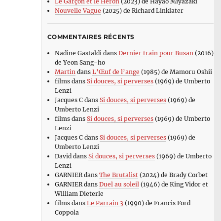
Le Garçon et le Héron
(2023) de Hayao Miyazaki
Nouvelle Vague
(2025) de Richard Linklater
COMMENTAIRES RÉCENTS
Nadine Gastaldi
dans
Dernier train pour Busan
(2016)
de Yeon Sang-ho
Martin
dans
L’Œuf de l’ange
(1985) de Mamoru Oshii
films
dans
Si douces, si perverses
(1969) de Umberto
Lenzi
Jacques C
dans
Si douces, si perverses
(1969) de
Umberto Lenzi
films
dans
Si douces, si perverses
(1969) de Umberto
Lenzi
Jacques C
dans
Si douces, si perverses
(1969) de
Umberto Lenzi
David
dans
Si douces, si perverses
(1969) de Umberto
Lenzi
GARNIER
dans
The Brutalist
(2024) de Brady Corbet
GARNIER
dans
Duel au soleil
(1946) de King Vidor et
William Dieterle
films
dans
Le Parrain 3
(1990) de Francis Ford
Coppola