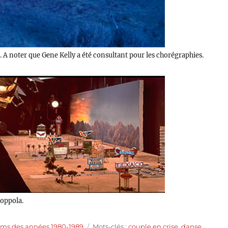
 A noter que Gene Kelly a été consultant pour les chorégraphies.
Coppola.
Étiquettes
lms des années 1980-1989
Mots-clés :
couple en crise
,
danse
,