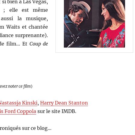
 si bien à Las Vegas,
té ; elle est même
 aussi la musique,
om Waits et chantée
liance surprenante).
 de film… Et
Coup de
uvez noter ce film
)
Nastassja Kinski
,
Harry Dean Stanton
is Ford Coppola
sur le site IMDB.
roniqués sur ce blog…