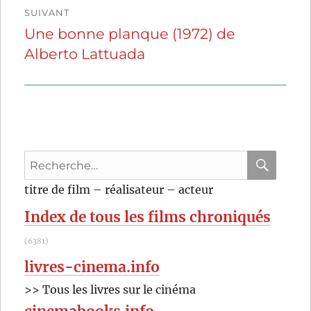
SUIVANT
Une bonne planque (1972) de
Publication
Alberto Lattuada
suivante :
Recherche
pour
RECHER
OK
titre de film – réalisateur – acteur
:
Index de tous les films chroniqués
(6381)
livres-cinema.info
>> Tous les livres sur le cinéma