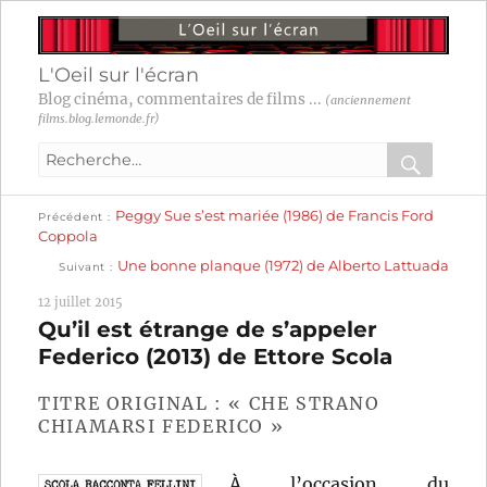
L'Oeil sur l'écran
Blog cinéma, commentaires de films ...
(anciennement
films.blog.lemonde.fr)
Recherche
pour
RECHER
OK
Publication
Navigation
Peggy Sue s’est mariée (1986) de Francis Ford
:
Précédent
précédente :
Coppola
Publication
de
Une bonne planque (1972) de Alberto Lattuada
Suivant
suivante :
l’article
12 juillet 2015
Qu’il est étrange de s’appeler
Federico (2013) de Ettore Scola
TITRE ORIGINAL : « CHE STRANO
CHIAMARSI FEDERICO »
À l’occasion du