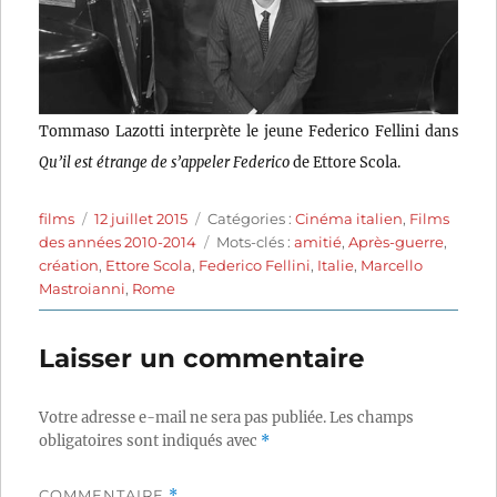
Tommaso Lazotti interprète le jeune Federico Fellini dans
Qu’il est étrange de s’appeler Federico
de Ettore Scola.
Auteur
Publié
Catégories
films
12 juillet 2015
Catégories :
Cinéma italien
,
Films
le
Étiquettes
des années 2010-2014
Mots-clés :
amitié
,
Après-guerre
,
création
,
Ettore Scola
,
Federico Fellini
,
Italie
,
Marcello
Mastroianni
,
Rome
Laisser un commentaire
Votre adresse e-mail ne sera pas publiée.
Les champs
obligatoires sont indiqués avec
*
COMMENTAIRE
*