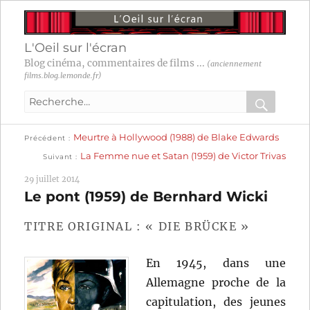
L'Oeil sur l'écran
Blog cinéma, commentaires de films ...
(anciennement
films.blog.lemonde.fr)
Recherche
pour
RECHER
OK
Publication
Navigation
Meurtre à Hollywood (1988) de Blake Edwards
:
Précédent
précédente :
Publication
La Femme nue et Satan (1959) de Victor Trivas
Suivant
suivante :
de
29 juillet 2014
l’article
Le pont (1959) de Bernhard Wicki
TITRE ORIGINAL : « DIE BRÜCKE »
En 1945, dans une
Allemagne proche de la
capitulation, des jeunes