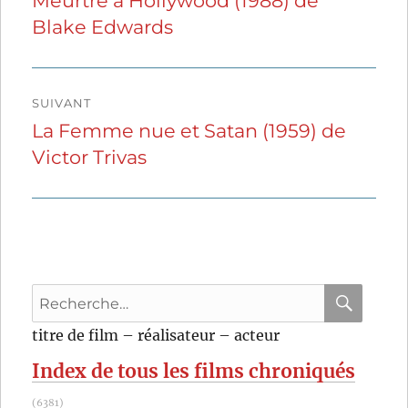
Meurtre à Hollywood (1988) de
Publication
Blake Edwards
précédente :
l’article
SUIVANT
La Femme nue et Satan (1959) de
Publication
Victor Trivas
suivante :
Recherche
pour
RECHER
OK
titre de film – réalisateur – acteur
:
Index de tous les films chroniqués
(6381)