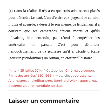
(1) Dans la réalité, il n’y a eu que trois adolescents placés
pour défendre
Le pont
. L’un d’entre eux, jugeant ce combat
inutile et absurde, a déserté le soir même. Le lendemain, il a
constaté que ses camarades étaient morts et qu’ils
n’avaient, bien entendu, pas réussi à empêcher les
américains de passer. C’est pour dénoncer
l’endoctrinement de la jeunesse qu’il a décidé d’écrire
(sous un pseudonyme) un roman, en étoffant l’histoire.
Auteur
Publié
Catégories
films
29 juillet 2014
Catégories :
Cinéma européen
,
le
Étiquettes
Films des années 1950-1959
Mots-clés :
adolescents
,
Allemagne
,
antimilitarisme
,
Bernhard Wicki
,
guerre
,
nazi
,
Seconde Guerre mondiale
,
soldats
Laisser un commentaire