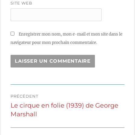
SITE WEB
Enregistrer mon nom, mon e-mail et mon site dans le
navigateur pour mon prochain commentaire.
Navigation
PRÉCÉDENT
de
Le cirque en folie (1939) de George
Publication
Marshall
précédente :
l’article