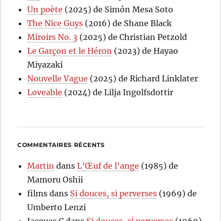
Un poète
(2025) de Simón Mesa Soto
The Nice Guys
(2016) de Shane Black
Miroirs No. 3
(2025) de Christian Petzold
Le Garçon et le Héron
(2023) de Hayao
Miyazaki
Nouvelle Vague
(2025) de Richard Linklater
Loveable
(2024) de Lilja Ingolfsdottir
COMMENTAIRES RÉCENTS
Martin
dans
L’Œuf de l’ange
(1985) de
Mamoru Oshii
films
dans
Si douces, si perverses
(1969) de
Umberto Lenzi
Jacques C
dans
Si douces, si perverses
(1969)