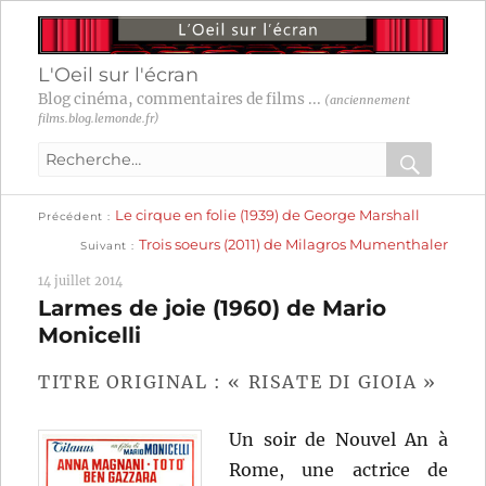
L'Oeil sur l'écran
Blog cinéma, commentaires de films ...
(anciennement
films.blog.lemonde.fr)
Recherche
pour
RECHER
OK
Publication
Navigation
Le cirque en folie (1939) de George Marshall
:
Précédent
précédente :
Publication
Trois soeurs (2011) de Milagros Mumenthaler
Suivant
suivante :
de
14 juillet 2014
l’article
Larmes de joie (1960) de Mario
Monicelli
TITRE ORIGINAL : « RISATE DI GIOIA »
Un soir de Nouvel An à
Rome, une actrice de