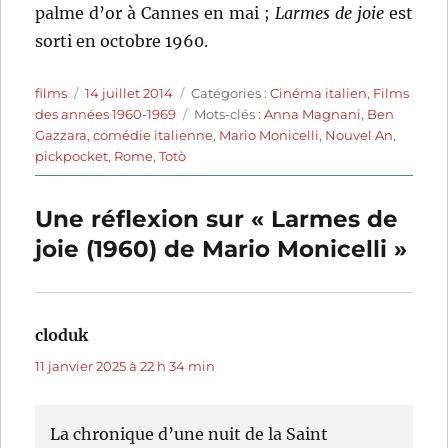
palme d’or à Cannes en mai ;
Larmes de joie
est
sorti en octobre 1960.
Auteur
Publié
Catégories
films
14 juillet 2014
Catégories :
Cinéma italien
,
Films
le
Étiquettes
des années 1960-1969
Mots-clés :
Anna Magnani
,
Ben
Gazzara
,
comédie italienne
,
Mario Monicelli
,
Nouvel An
,
pickpocket
,
Rome
,
Totò
Une réflexion sur « Larmes de
joie (1960) de Mario Monicelli »
cloduk
dit :
11 janvier 2025 à 22 h 34 min
La chronique d’une nuit de la Saint