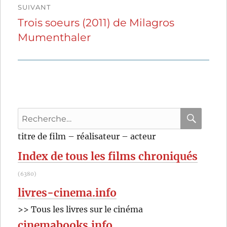
SUIVANT
Trois soeurs (2011) de Milagros
Publication
Mumenthaler
suivante :
Recherche
pour
RECHER
OK
titre de film – réalisateur – acteur
:
Index de tous les films chroniqués
(6380)
livres-cinema.info
>> Tous les livres sur le cinéma
cinemabooks.info