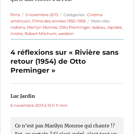
Auteur
Publié
Catégories
films
3 novembre 2013
Catégories :
Cinéma
le
Étiquettes
américain
,
Films des années 1950-1959
Mots-clés :
indiens
,
Marilyn Monroe
,
Otto Preminger
,
radeau
,
rapides
,
rivière
,
Robert Mitchum
,
western
4 réflexions sur « Rivière sans
retour (1954) de Otto
Preminger »
Luc Jardin
dit :
6 novembre 2013 à 15 h 11 min
Ce n’est pas Marilyn Monroe qui chante !?