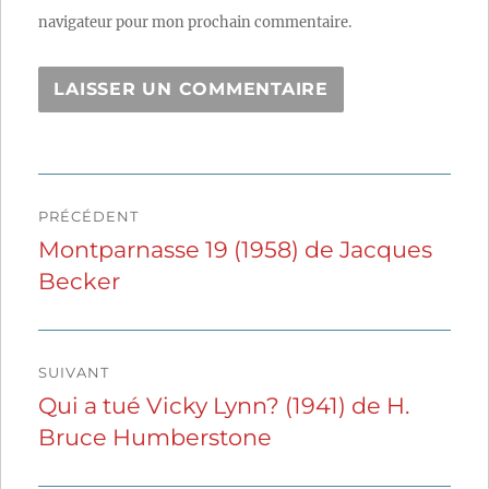
navigateur pour mon prochain commentaire.
Navigation
PRÉCÉDENT
de
Montparnasse 19 (1958) de Jacques
Publication
Becker
précédente :
l’article
SUIVANT
Qui a tué Vicky Lynn? (1941) de H.
Publication
Bruce Humberstone
suivante :