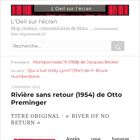
L'Oeil sur l'écran
Blog cinéma, commentaires de films ...
(anciennement
films.blog.lemonde.fr)
Recherche
pour
RECHER
OK
Publication
Navigation
Montparnasse 19 (1958) de Jacques Becker
:
Précédent
précédente :
Publication
Qui a tué Vicky Lynn? (1941) de H. Bruce
Suivant
suivante :
de
Humberstone
l’article
3 novembre 2013
Rivière sans retour (1954) de Otto
Preminger
TITRE ORIGINAL : « RIVER OF NO
RETURN »
Après une longue