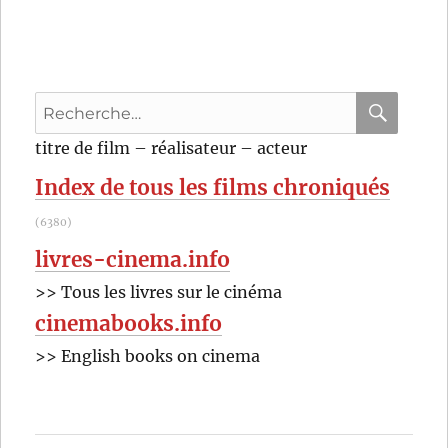
Recherche
pour
RECHER
OK
titre de film – réalisateur – acteur
:
Index de tous les films chroniqués
(6380)
livres-cinema.info
>> Tous les livres sur le cinéma
cinemabooks.info
>> English books on cinema