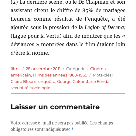
(2) La dernière scène, où le Dr Chapman et son
assistant citent le chiffre de 85% de mariages
heureux comme résultat de l’enquête, a été
ajoutée sous la pression de la
Legion of Decency
(Ligue pour la Vertu) afin de montrer que les «
déviances » montrées dans le film étaient loin
d’être la norme.
Auteur
Publié
Catégories
films
28 novembre 2011
Catégories :
Cinéma
le
Étiquettes
américain
,
Films des années 1960-1969
Mots-clés :
Claire Bloom
,
enquête
,
George Cukor
,
Jane Fonda
,
sexualité
,
sociologie
Laisser un commentaire
Votre adresse e-mail ne sera pas publiée.
Les champs
obligatoires sont indiqués avec
*