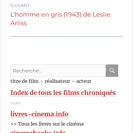
SUIVANT
L’homme en gris (1943) de Leslie
Publication
Arliss
suivante :
Recherche
pour
RECHER
OK
titre de film – réalisateur – acteur
:
Index de tous les films chroniqués
(6381)
livres-cinema.info
>> Tous les livres sur le cinéma