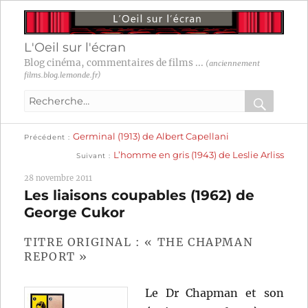
L'Oeil sur l'écran
Blog cinéma, commentaires de films ...
(anciennement
films.blog.lemonde.fr)
Recherche
pour
RECHER
OK
Publication
Navigation
Germinal (1913) de Albert Capellani
:
Précédent
précédente :
Publication
L’homme en gris (1943) de Leslie Arliss
Suivant
suivante :
de
28 novembre 2011
l’article
Les liaisons coupables (1962) de
George Cukor
TITRE ORIGINAL : « THE CHAPMAN
REPORT »
Le Dr Chapman et son