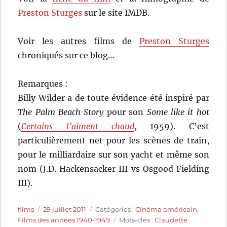
Preston Sturges
sur le site IMDB.
Voir les autres films de
Preston Sturges
chroniqués sur ce blog…
Remarques :
Billy Wilder a de toute évidence été inspiré par
The Palm Beach Story
pour son
Some like it hot
(
Certains l’aiment chaud
, 1959). C’est
particulièrement net pour les scènes de train,
pour le milliardaire sur son yacht et même son
nom (J.D. Hackensacker III vs Osgood Fielding
III).
Auteur
Publié
Catégories
films
29 juillet 2011
Catégories :
Cinéma américain
,
le
Étiquettes
Films des années 1940-1949
Mots-clés :
Claudette