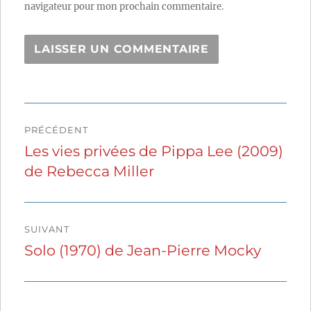
navigateur pour mon prochain commentaire.
Navigation
PRÉCÉDENT
de
Les vies privées de Pippa Lee (2009)
Publication
de Rebecca Miller
précédente :
l’article
SUIVANT
Solo (1970) de Jean-Pierre Mocky
Publication
suivante :