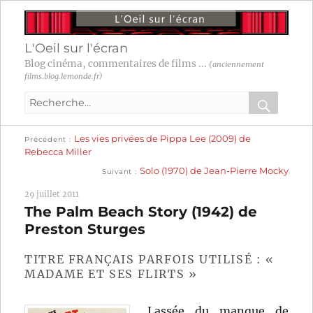
L'Oeil sur l'écran
Blog cinéma, commentaires de films ...
(anciennement
films.blog.lemonde.fr)
Recherche
pour
RECHER
OK
Publication
Navigation
Les vies privées de Pippa Lee (2009) de
:
Précédent
précédente :
Rebecca Miller
Publication
de
Solo (1970) de Jean-Pierre Mocky
Suivant
suivante :
l’article
29 juillet 2011
The Palm Beach Story (1942) de
Preston Sturges
TITRE FRANÇAIS PARFOIS UTILISÉ : «
MADAME ET SES FLIRTS »
Lassée du manque de