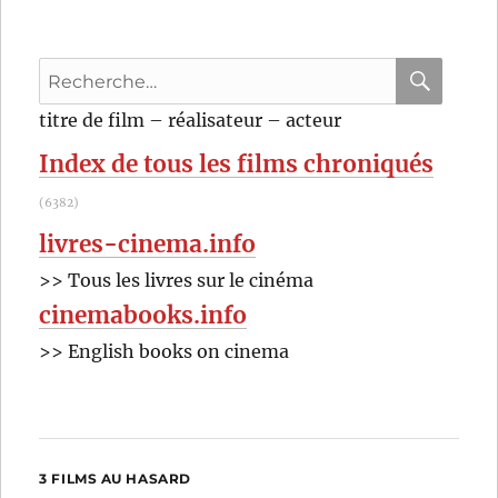
Recherche
pour
RECHER
OK
titre de film – réalisateur – acteur
:
Index de tous les films chroniqués
(6382)
livres-cinema.info
>> Tous les livres sur le cinéma
cinemabooks.info
>> English books on cinema
3 FILMS AU HASARD