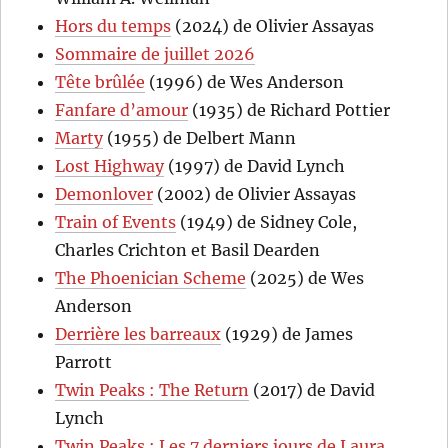
Hors du temps
(2024) de Olivier Assayas
Sommaire de juillet 2026
Tête brûlée
(1996) de Wes Anderson
Fanfare d’amour
(1935) de Richard Pottier
Marty
(1955) de Delbert Mann
Lost Highway
(1997) de David Lynch
Demonlover
(2002) de Olivier Assayas
Train of Events
(1949) de Sidney Cole,
Charles Crichton et Basil Dearden
The Phoenician Scheme
(2025) de Wes
Anderson
Derrière les barreaux
(1929) de James
Parrott
Twin Peaks : The Return
(2017) de David
Lynch
Twin Peaks : Les 7 derniers jours de Laura