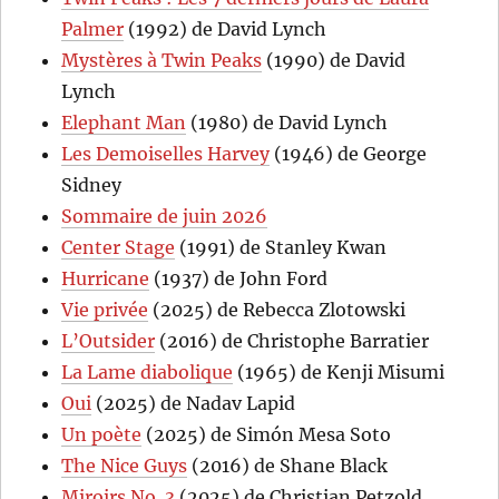
Palmer
(1992) de David Lynch
Mystères à Twin Peaks
(1990) de David
Lynch
Elephant Man
(1980) de David Lynch
Les Demoiselles Harvey
(1946) de George
Sidney
Sommaire de juin 2026
Center Stage
(1991) de Stanley Kwan
Hurricane
(1937) de John Ford
Vie privée
(2025) de Rebecca Zlotowski
L’Outsider
(2016) de Christophe Barratier
La Lame diabolique
(1965) de Kenji Misumi
Oui
(2025) de Nadav Lapid
Un poète
(2025) de Simón Mesa Soto
The Nice Guys
(2016) de Shane Black
Miroirs No. 3
(2025) de Christian Petzold