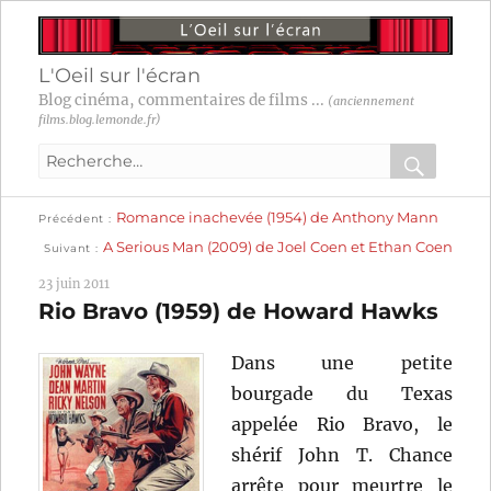
L'Oeil sur l'écran
Blog cinéma, commentaires de films ...
(anciennement
films.blog.lemonde.fr)
Recherche
pour
RECHER
OK
Publication
Navigation
Romance inachevée (1954) de Anthony Mann
:
Précédent
précédente :
Publication
A Serious Man (2009) de Joel Coen et Ethan Coen
Suivant
suivante :
de
23 juin 2011
l’article
Rio Bravo (1959) de Howard Hawks
Dans une petite
bourgade du Texas
appelée Rio Bravo, le
shérif John T. Chance
arrête pour meurtre le