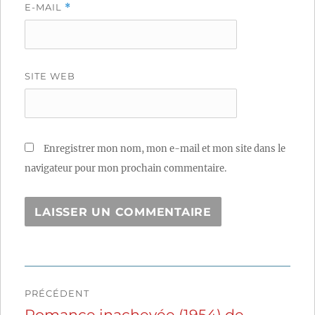
E-MAIL
*
SITE WEB
Enregistrer mon nom, mon e-mail et mon site dans le
navigateur pour mon prochain commentaire.
Navigation
PRÉCÉDENT
de
Romance inachevée (1954) de
Publication