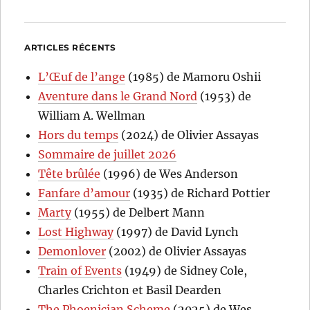
ARTICLES RÉCENTS
L’Œuf de l’ange
(1985) de Mamoru Oshii
Aventure dans le Grand Nord
(1953) de
William A. Wellman
Hors du temps
(2024) de Olivier Assayas
Sommaire de juillet 2026
Tête brûlée
(1996) de Wes Anderson
Fanfare d’amour
(1935) de Richard Pottier
Marty
(1955) de Delbert Mann
Lost Highway
(1997) de David Lynch
Demonlover
(2002) de Olivier Assayas
Train of Events
(1949) de Sidney Cole,
Charles Crichton et Basil Dearden
The Phoenician Scheme
(2025) de Wes