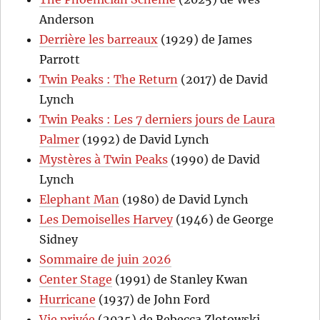
Anderson
Derrière les barreaux
(1929) de James
Parrott
Twin Peaks : The Return
(2017) de David
Lynch
Twin Peaks : Les 7 derniers jours de Laura
Palmer
(1992) de David Lynch
Mystères à Twin Peaks
(1990) de David
Lynch
Elephant Man
(1980) de David Lynch
Les Demoiselles Harvey
(1946) de George
Sidney
Sommaire de juin 2026
Center Stage
(1991) de Stanley Kwan
Hurricane
(1937) de John Ford
Vie privée
(2025) de Rebecca Zlotowski