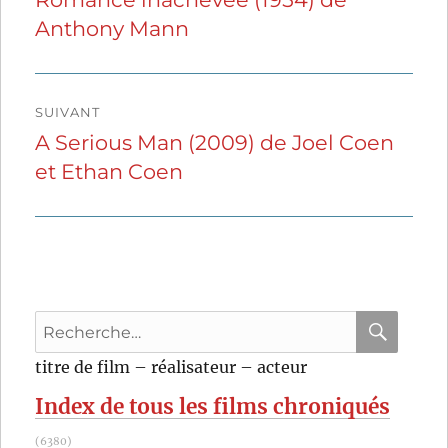
Anthony Mann
précédente :
l’article
SUIVANT
A Serious Man (2009) de Joel Coen
Publication
et Ethan Coen
suivante :
Recherche
pour
RECHER
OK
titre de film – réalisateur – acteur
:
Index de tous les films chroniqués
(6380)